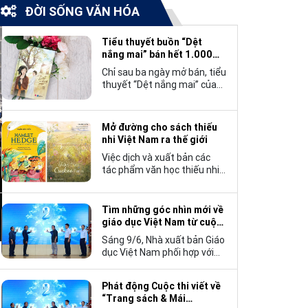
ĐỜI SỐNG VĂN HÓA
Tiểu thuyết buồn “Dệt
nắng mai” bán hết 1.000
bản trong 3 ngày
Chỉ sau ba ngày mở bán, tiểu
thuyết “Dệt nắng mai” của
tác giả Nhật Lãng đã tạo
nên một hiện tượng đáng
chú ý trong làng văn chương
Mở đường cho sách thiếu
trẻ khi cán mốc 1.000 bản
nhi Việt Nam ra thế giới
tiêu thụ.
Việc dịch và xuất bản các
tác phẩm văn học thiếu nhi
Việt Nam bằng tiếng Anh
không chỉ mở rộng cơ hội
tiếp cận cho độc giả quốc tế,
Tìm những góc nhìn mới về
mà còn góp phần đưa những
giáo dục Việt Nam từ cuộc
câu chuyện mang đậm bản
thi viết “Trang sách và Mái
Sáng 9/6, Nhà xuất bản Giáo
sắc văn hóa Việt Nam bước
trường”
dục Việt Nam phối hợp với
ra thế giới.
Hội Nhà văn Việt Nam tổ
chức lễ phát động cuộc thi
Phát động Cuộc thi viết về
viết về “Trang sách và Mái
“Trang sách & Mái
trường”, hướng tới kỷ niệm