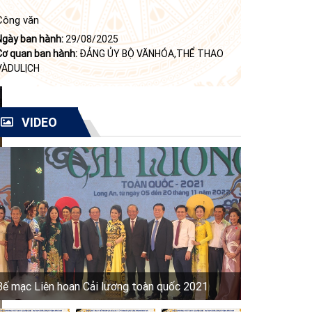
Công văn
Ngày ban hành:
29/08/2025
Cơ quan ban hành:
ĐẢNG ỦY BỘ VĂNHÓA,THỂ THAO
VÀDULỊCH
VIDEO
Bế mạc Liên hoan Cải lương toàn quốc 2021