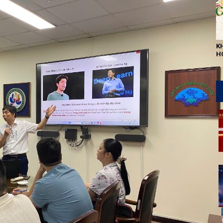
K
H
L
QU