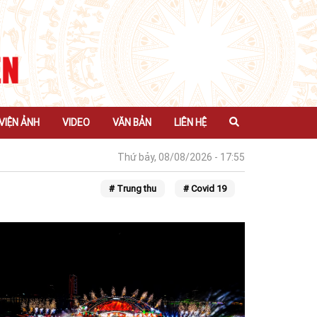
VIỆN ẢNH
VIDEO
VĂN BẢN
LIÊN HỆ
Thứ bảy, 08/08/2026 - 17:55
# Trung thu
# Covid 19