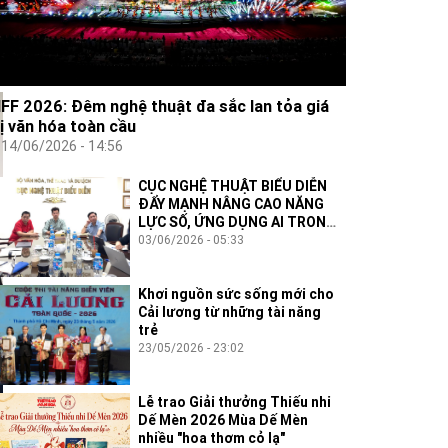
IFF 2026: Đêm nghệ thuật đa sắc lan tỏa giá
rị văn hóa toàn cầu
14/06/2026 - 14:56
CỤC NGHỆ THUẬT BIỂU DIỄN
ĐẨY MẠNH NÂNG CAO NĂNG
LỰC SỐ, ỨNG DỤNG AI TRONG
THỰC THI CÔNG VỤ
03/06/2026 - 05:33
Khơi nguồn sức sống mới cho
Cải lương từ những tài năng
trẻ
23/05/2026 - 23:02
Lễ trao Giải thưởng Thiếu nhi
Dế Mèn 2026 Mùa Dế Mèn
nhiều "hoa thơm cỏ lạ"