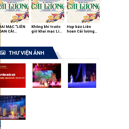
HAI MẠC "LIÊN
Không khí trước
Họp báo Liên
OAN CẢI
giờ khai mạc Liên
hoan Cải lương
ƯƠNG TOÀN
hoan cải lương
toàn quốc 2021
ỐC - 2021"
toàn quốc
THƯ VIỆN ẢNH