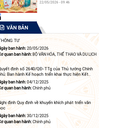
22/05/2026 - 09:46
VĂN BẢN
THÔNG TƯ
Ngày ban hành:
20/05/2026
Cơ quan ban hành:
BỘ VĂN HÓA, THỂ THAO VÀ DU LỊCH
Quyết định số 2640/QĐ-TTg của Thủ tướng Chính
phủ: Ban hành Kế hoạch triển khai thực hiện Kết
luận số 84-KL/TW ngày 21 tháng 6 năm 2024 của
Ngày ban hành:
04/12/2025
Bộ Chính trị tiếp tục thực hiện Nghị quyết số 23-
Cơ quan ban hành:
Chính phủ
NQ/TW ngày 16 tháng 6 năm 2008 của Bộ Chính trị
(khóa X) về "tiếp tục xây dựng và phát triển văn học,
nghệ thuật trong thời kỳ mới"
Nghị định Quy định về khuyến khích phát triển văn
học
Ngày ban hành:
30/12/2025
Cơ quan ban hành:
Chính phủ