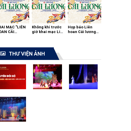
HAI MẠC "LIÊN
Không khí trước
Họp báo Liên
OAN CẢI
giờ khai mạc Liên
hoan Cải lương
ƯƠNG TOÀN
hoan cải lương
toàn quốc 2021
ỐC - 2021"
toàn quốc
THƯ VIỆN ẢNH