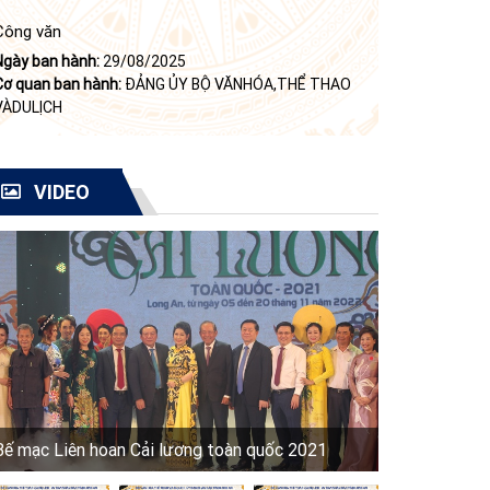
Công văn
Ngày ban hành:
29/08/2025
Cơ quan ban hành:
ĐẢNG ỦY BỘ VĂNHÓA,THỂ THAO
VÀDULỊCH
VIDEO
Bế mạc Liên hoan Cải lương toàn quốc 2021