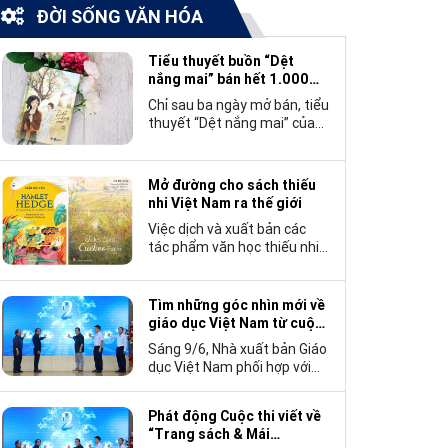
ĐỜI SỐNG VĂN HÓA
Tiểu thuyết buồn “Dệt
nắng mai” bán hết 1.000
bản trong 3 ngày
Chỉ sau ba ngày mở bán, tiểu
thuyết “Dệt nắng mai” của
tác giả Nhật Lãng đã tạo
nên một hiện tượng đáng
chú ý trong làng văn chương
Mở đường cho sách thiếu
trẻ khi cán mốc 1.000 bản
nhi Việt Nam ra thế giới
tiêu thụ.
Việc dịch và xuất bản các
tác phẩm văn học thiếu nhi
Việt Nam bằng tiếng Anh
không chỉ mở rộng cơ hội
tiếp cận cho độc giả quốc tế,
Tìm những góc nhìn mới về
mà còn góp phần đưa những
giáo dục Việt Nam từ cuộc
câu chuyện mang đậm bản
thi viết “Trang sách và Mái
Sáng 9/6, Nhà xuất bản Giáo
sắc văn hóa Việt Nam bước
trường”
dục Việt Nam phối hợp với
ra thế giới.
Hội Nhà văn Việt Nam tổ
chức lễ phát động cuộc thi
Phát động Cuộc thi viết về
viết về “Trang sách và Mái
“Trang sách & Mái
trường”, hướng tới kỷ niệm