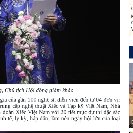
 Chủ tịch Hội đồng giám khảo
ia của gần 100 nghệ sĩ, diễn viên đến từ 04 đơn vị:
ung cấp nghệ thuật Xiếc và Tạp kỹ Việt Nam, Nhà
 đoàn Xiếc Việt Nam với 20 tiết mục dự thi đặc sắc
h tế, ly kỳ, hấp dẫn, làm nên ngày hội lớn của loại