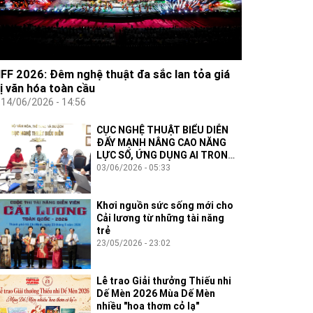
IFF 2026: Đêm nghệ thuật đa sắc lan tỏa giá
rị văn hóa toàn cầu
14/06/2026 - 14:56
CỤC NGHỆ THUẬT BIỂU DIỄN
ĐẨY MẠNH NÂNG CAO NĂNG
LỰC SỐ, ỨNG DỤNG AI TRONG
THỰC THI CÔNG VỤ
03/06/2026 - 05:33
Khơi nguồn sức sống mới cho
Cải lương từ những tài năng
trẻ
23/05/2026 - 23:02
Lễ trao Giải thưởng Thiếu nhi
Dế Mèn 2026 Mùa Dế Mèn
nhiều "hoa thơm cỏ lạ"