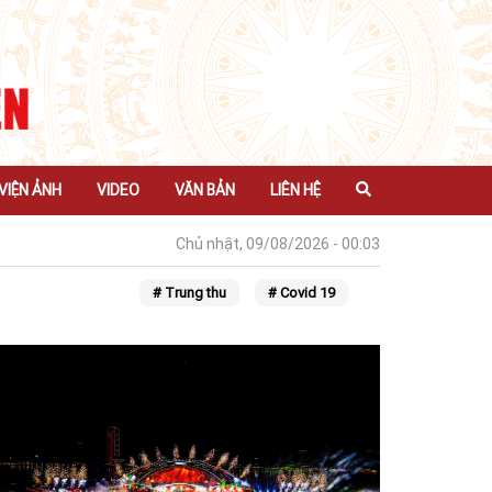
VIỆN ẢNH
VIDEO
VĂN BẢN
LIÊN HỆ
Chủ nhật, 09/08/2026 - 00:03
# Trung thu
# Covid 19