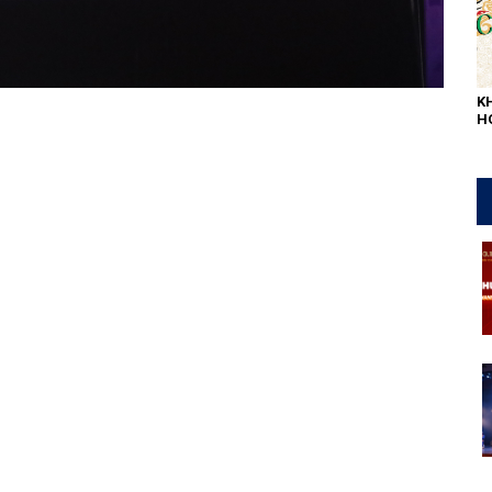
K
H
L
QU