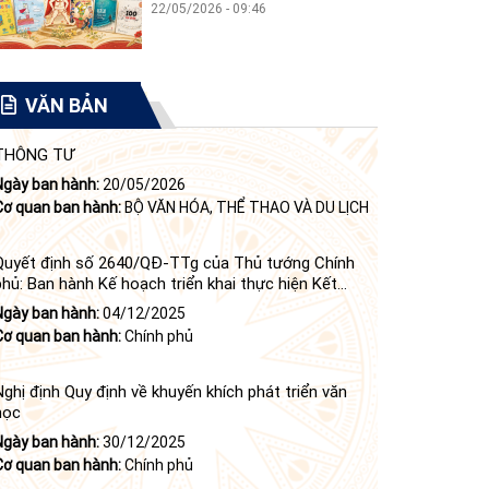
22/05/2026 - 09:46
VĂN BẢN
THÔNG TƯ
Ngày ban hành:
20/05/2026
Cơ quan ban hành:
BỘ VĂN HÓA, THỂ THAO VÀ DU LỊCH
Quyết định số 2640/QĐ-TTg của Thủ tướng Chính
phủ: Ban hành Kế hoạch triển khai thực hiện Kết
luận số 84-KL/TW ngày 21 tháng 6 năm 2024 của
Ngày ban hành:
04/12/2025
Bộ Chính trị tiếp tục thực hiện Nghị quyết số 23-
Cơ quan ban hành:
Chính phủ
NQ/TW ngày 16 tháng 6 năm 2008 của Bộ Chính trị
(khóa X) về "tiếp tục xây dựng và phát triển văn học,
nghệ thuật trong thời kỳ mới"
Nghị định Quy định về khuyến khích phát triển văn
học
Ngày ban hành:
30/12/2025
Cơ quan ban hành:
Chính phủ