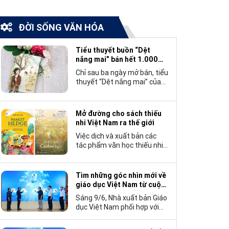
ĐỜI SỐNG VĂN HÓA
Tiểu thuyết buồn “Dệt
nắng mai” bán hết 1.000
bản trong 3 ngày
Chỉ sau ba ngày mở bán, tiểu
thuyết “Dệt nắng mai” của
tác giả Nhật Lãng đã tạo
nên một hiện tượng đáng
chú ý trong làng văn chương
Mở đường cho sách thiếu
trẻ khi cán mốc 1.000 bản
nhi Việt Nam ra thế giới
tiêu thụ.
Việc dịch và xuất bản các
tác phẩm văn học thiếu nhi
Việt Nam bằng tiếng Anh
không chỉ mở rộng cơ hội
tiếp cận cho độc giả quốc tế,
Tìm những góc nhìn mới về
mà còn góp phần đưa những
giáo dục Việt Nam từ cuộc
câu chuyện mang đậm bản
thi viết “Trang sách và Mái
Sáng 9/6, Nhà xuất bản Giáo
sắc văn hóa Việt Nam bước
trường”
dục Việt Nam phối hợp với
ra thế giới.
Hội Nhà văn Việt Nam tổ
chức lễ phát động cuộc thi