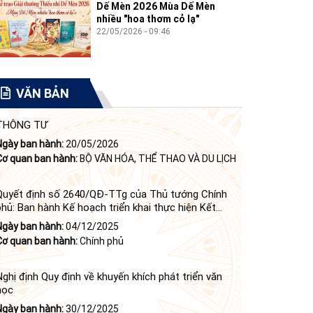
Dế Mèn 2026 Mùa Dế Mèn
nhiều "hoa thơm cỏ lạ"
22/05/2026 - 09:46
VĂN BẢN
THÔNG TƯ
Ngày ban hành:
20/05/2026
Cơ quan ban hành:
BỘ VĂN HÓA, THỂ THAO VÀ DU LỊCH
Quyết định số 2640/QĐ-TTg của Thủ tướng Chính
phủ: Ban hành Kế hoạch triển khai thực hiện Kết
luận số 84-KL/TW ngày 21 tháng 6 năm 2024 của
Ngày ban hành:
04/12/2025
Bộ Chính trị tiếp tục thực hiện Nghị quyết số 23-
Cơ quan ban hành:
Chính phủ
NQ/TW ngày 16 tháng 6 năm 2008 của Bộ Chính trị
(khóa X) về "tiếp tục xây dựng và phát triển văn học,
nghệ thuật trong thời kỳ mới"
Nghị định Quy định về khuyến khích phát triển văn
học
Ngày ban hành:
30/12/2025