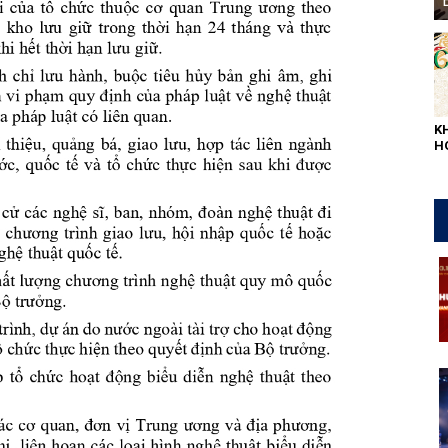
K
H
L
QU