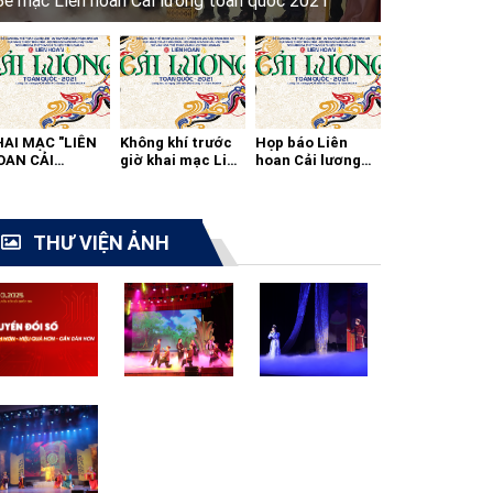
Bế mạc Liên hoan Cải lương toàn quốc 2021
HAI MẠC "LIÊN
Không khí trước
Họp báo Liên
OAN CẢI
giờ khai mạc Liên
hoan Cải lương
ƯƠNG TOÀN
hoan cải lương
toàn quốc 2021
ỐC - 2021"
toàn quốc
THƯ VIỆN ẢNH