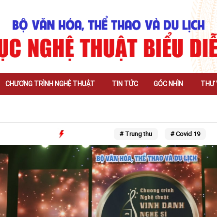
CHƯƠNG TRÌNH NGHỆ THUẬT
TIN TỨC
GÓC NHÌN
THƯ 
# Trung thu
# Covid 19