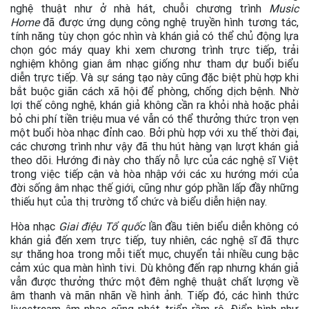
nghệ thuật như ở nhà hát, chuỗi chương trình
Music
Home
đã được ứng dụng công nghệ truyền hình tương tác,
tính năng tùy chọn góc nhìn và khán giả có thể chủ động lựa
chọn góc máy quay khi xem chương trình trực tiếp, trải
nghiệm không gian âm nhạc giống như tham dự buổi biểu
diễn trực tiếp. Và sự sáng tạo này cũng đặc biệt phù hợp khi
bắt buộc giãn cách xã hội để phòng, chống dịch bệnh. Nhờ
lợi thế công nghệ, khán giả không cần ra khỏi nhà hoặc phải
bỏ chi phí tiền triệu mua vé vẫn có thể thưởng thức trọn vẹn
một buổi hòa nhạc đỉnh cao. Bởi phù hợp với xu thế thời đại,
các chương trình như vậy đã thu hút hàng vạn lượt khán giả
theo dõi. Hướng đi này cho thấy nỗ lực của các nghệ sĩ Việt
trong việc tiếp cận và hòa nhập với các xu hướng mới của
đời sống âm nhạc thế giới, cũng như góp phần lấp đầy những
thiếu hụt của thị trường tổ chức và biểu diễn hiện nay.
Hòa nhạc
Giai điệu Tổ quốc
lần đầu tiên biểu diễn không có
khán giả đến xem trực tiếp, tuy nhiên, các nghệ sĩ đã thực
sự thăng hoa trong mỗi tiết mục, chuyển tải nhiều cung bậc
cảm xúc qua màn hình tivi. Dù không đến rạp nhưng khán giả
vẫn được thưởng thức một đêm nghệ thuật chất lượng về
âm thanh và mãn nhãn về hình ảnh. Tiếp đó, các hình thức