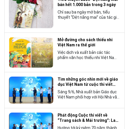
bán hết 1.000 bản trong 3 ngày
Chỉ sau ba ngày mở bán, tiểu
thuyết “Dệt nắng mai” của tác giả
Nhật Lãng đã tạo nên một hiện
tượng đáng chú ý trong làng văn
chương trẻ khi cán mốc 1.000 bản
tiêu thụ.
Mở đường cho sách thiếu nhi
Việt Nam ra thế giới
Việc dịch và xuất bản các tác
phẩm văn học thiếu nhi Việt Nam
bằng tiếng Anh không chỉ mở rộng
cơ hội tiếp cận cho độc giả quốc
tế, mà còn góp phần đưa những
câu chuyện mang đậm bản sắc
Tìm những góc nhìn mới về giáo
văn hóa Việt Nam bước ra thế giới.
dục Việt Nam từ cuộc thi viết
“Trang sách và Mái trường”
Sáng 9/6, Nhà xuất bản Giáo dục
Việt Nam phối hợp với Hội Nhà văn
Việt Nam tổ chức lễ phát động
cuộc thi viết về “Trang sách và
Mái trường”, hướng tới kỷ niệm 70
Phát động Cuộc thi viết về
năm thành lập Nhà xuất bản Giáo
“Trang sách & Mái trường”: Lan
dục Việt Nam vào năm 2027.
tỏa tình yêu học tập, tôn vinh
Hướng tới kỷ niệm 70 năm thành