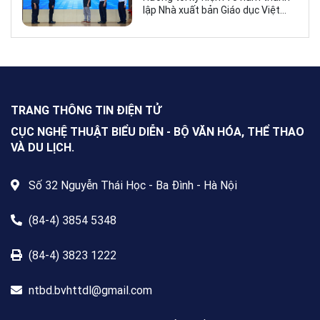
những giá trị bền vững của giáo
lập Nhà xuất bản Giáo dục Việt
dục
Nam (NXBGDVN), sáng 9.6,
NXBGDVN phối hợp với Hội Nhà
văn Việt Nam chính thức phát
động Cuộc thi viết về “Trang sách
& Mái trường” trên phạm vi toàn
quốc, dành cho mọi công dân Việt
Nam trong và ngoài nước, không
TRANG THÔNG TIN ĐIỆN TỬ
giới hạn độ tuổi, nghề nghiệp hay
nơi cư trú.
CỤC NGHỆ THUẬT BIỂU DIỄN - BỘ VĂN HÓA, THỂ THAO
VÀ DU LỊCH.
Số 32 Nguyễn Thái Học - Ba Đình - Hà Nội
(84-4) 3854 5348
(84-4) 3823 1222
ntbd.bvhttdl@gmail.com