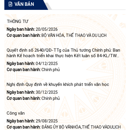
VĂN BẢN
THÔNG TƯ
Ngày ban hành:
20/05/2026
Cơ quan ban hành:
BỘ VĂN HÓA, THỂ THAO VÀ DU LỊCH
Quyết định số 2640/QĐ-TTg của Thủ tướng Chính phủ: Ban
hành Kế hoạch triển khai thực hiện Kết luận số 84-KL/TW
ngày 21 tháng 6 năm 2024 của Bộ Chính trị tiếp tục thực
Ngày ban hành:
04/12/2025
hiện Nghị quyết số 23-NQ/TW ngày 16 tháng 6 năm 2008
Cơ quan ban hành:
Chính phủ
của Bộ Chính trị (khóa X) về "tiếp tục xây dựng và phát triển
văn học, nghệ thuật trong thời kỳ mới"
Nghị định Quy định về khuyến khích phát triển văn học
Ngày ban hành:
30/12/2025
Cơ quan ban hành:
Chính phủ
Công văn
Ngày ban hành:
29/08/2025
Cơ quan ban hành:
ĐẢNG ỦY BỘ VĂNHÓA,THỂ THAO VÀDULỊCH