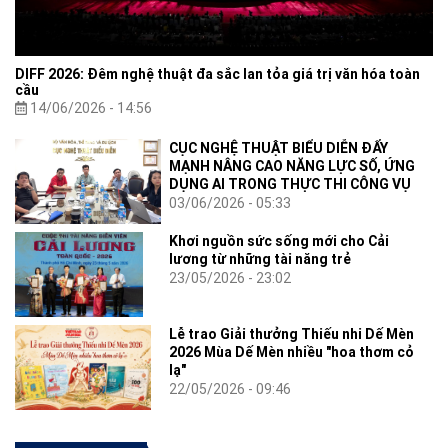
DIFF 2026: Đêm nghệ thuật đa sắc lan tỏa giá trị văn hóa toàn
cầu
14/06/2026 - 14:56
CỤC NGHỆ THUẬT BIỂU DIỄN ĐẨY
MẠNH NÂNG CAO NĂNG LỰC SỐ, ỨNG
DỤNG AI TRONG THỰC THI CÔNG VỤ
03/06/2026 - 05:33
Khơi nguồn sức sống mới cho Cải
lương từ những tài năng trẻ
23/05/2026 - 23:02
Lễ trao Giải thưởng Thiếu nhi Dế Mèn
2026 Mùa Dế Mèn nhiều "hoa thơm cỏ
lạ"
22/05/2026 - 09:46