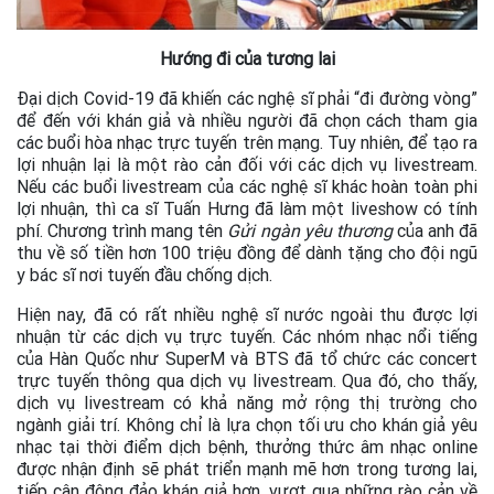
Hướng đi của tương lai
Đại dịch Covid-19 đã khiến các nghệ sĩ phải “đi đường vòng”
để đến với khán giả và nhiều người đã chọn cách tham gia
các buổi hòa nhạc trực tuyến trên mạng. Tuy nhiên, để tạo ra
lợi nhuận lại là một rào cản đối với các dịch vụ livestream.
Nếu các buổi livestream của các nghệ sĩ khác hoàn toàn phi
lợi nhuận, thì ca sĩ Tuấn Hưng đã làm một liveshow có tính
phí. Chương trình mang tên
Gửi ngàn yêu thương
của anh đã
thu về số tiền hơn 100 triệu đồng để dành tặng cho đội ngũ
y bác sĩ nơi tuyến đầu chống dịch.
Hiện nay, đã có rất nhiều nghệ sĩ nước ngoài thu được lợi
nhuận từ các dịch vụ trực tuyến. Các nhóm nhạc nổi tiếng
của Hàn Quốc như SuperM và BTS đã tổ chức các concert
trực tuyến thông qua dịch vụ livestream. Qua đó, cho thấy,
dịch vụ livestream có khả năng mở rộng thị trường cho
ngành giải trí. Không chỉ là lựa chọn tối ưu cho khán giả yêu
nhạc tại thời điểm dịch bệnh, thưởng thức âm nhạc online
được nhận định sẽ phát triển mạnh mẽ hơn trong tương lai,
tiếp cận đông đảo khán giả hơn, vượt qua những rào cản về