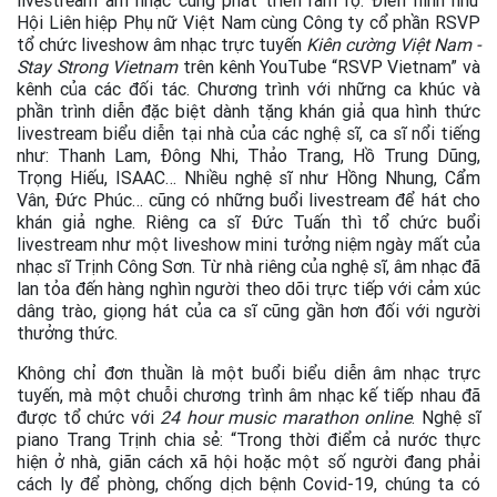
livestream âm nhạc cũng phát triển rầm rộ. Điển hình như
Hội Liên hiệp Phụ nữ Việt Nam cùng Công ty cổ phần RSVP
tổ chức liveshow âm nhạc trực tuyến
Kiên cường Việt Nam -
Stay Strong Vietnam
trên kênh YouTube “RSVP Vietnam” và
kênh của các đối tác. Chương trình với những ca khúc và
phần trình diễn đặc biệt dành tặng khán giả qua hình thức
livestream biểu diễn tại nhà của các nghệ sĩ, ca sĩ nổi tiếng
như: Thanh Lam, Đông Nhi, Thảo Trang, Hồ Trung Dũng,
Trọng Hiếu, ISAAC… Nhiều nghệ sĩ như Hồng Nhung, Cẩm
Vân, Đức Phúc… cũng có những buổi livestream để hát cho
khán giả nghe. Riêng ca sĩ Đức Tuấn thì tổ chức buổi
livestream như một liveshow mini tưởng niệm ngày mất của
nhạc sĩ Trịnh Công Sơn. Từ nhà riêng của nghệ sĩ, âm nhạc đã
lan tỏa đến hàng nghìn người theo dõi trực tiếp với cảm xúc
dâng trào, giọng hát của ca sĩ cũng gần hơn đối với người
thưởng thức.
Không chỉ đơn thuần là một buổi biểu diễn âm nhạc trực
tuyến, mà một chuỗi chương trình âm nhạc kế tiếp nhau đã
được tổ chức với
24 hour music marathon online
. Nghệ sĩ
piano Trang Trịnh chia sẻ: “Trong thời điểm cả nước thực
hiện ở nhà, giãn cách xã hội hoặc một số người đang phải
cách ly để phòng, chống dịch bệnh Covid-19, chúng ta có