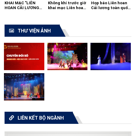
KHAI MẠC "LIÊN
Không khí trước giờ
Họp báo Liên hoan
HOAN CẢI LƯƠNG
khai mạc Liên hoan
Cải lương toàn quốc
TOÀN QUỐC - 2021"
cải lương toàn quốc
2021
THƯ VIỆN ẢNH
LIÊN KẾT BỘ NGÀNH