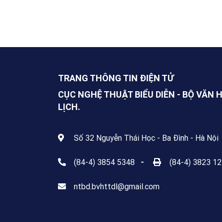
TRANG THÔNG TIN ĐIỆN TỬ
CỤC NGHỆ THUẬT BIỂU DIỄN - BỘ VĂN 
LỊCH.
Số 32 Nguyễn Thái Học - Ba Đình - Hà Nội
(84-4) 3854 5348
-
(84-4) 3823 1
ntbd.bvhttdl@gmail.com