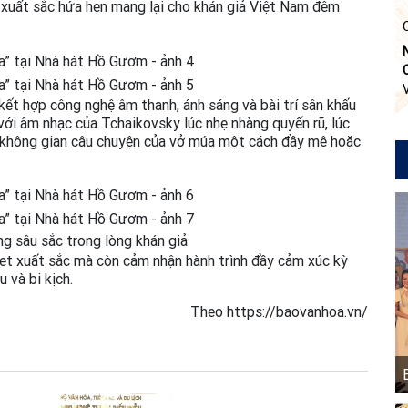
 xuất sắc hứa hẹn mang lại cho khán giả Việt Nam đêm
kết hợp công nghệ âm thanh, ánh sáng và bài trí sân khấu
ới âm nhạc của Tchaikovsky lúc nhẹ nhàng quyến rũ, lúc
o không gian câu chuyện của vở múa một cách đầy mê hoặc
ng sâu sắc trong lòng khán giả
et xuất sắc mà còn cảm nhận hành trình đầy cảm xúc kỳ
 và bi kịch.
Theo https://baovanhoa.vn/