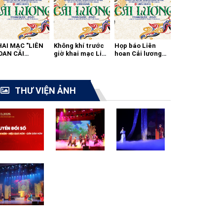
HAI MẠC "LIÊN
Không khí trước
Họp báo Liên
OAN CẢI
giờ khai mạc Liên
hoan Cải lương
ƯƠNG TOÀN
hoan cải lương
toàn quốc 2021
ỐC - 2021"
toàn quốc
THƯ VIỆN ẢNH