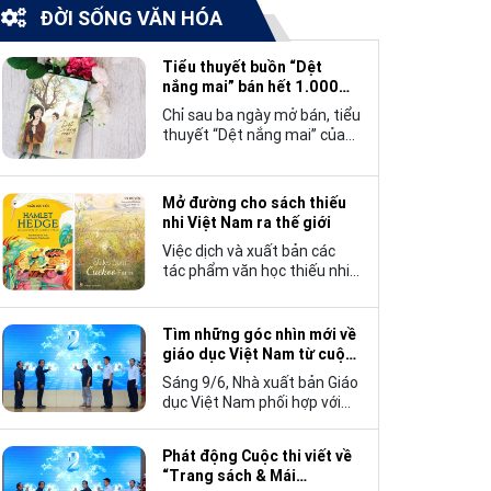
ĐỜI SỐNG VĂN HÓA
Tiểu thuyết buồn “Dệt
nắng mai” bán hết 1.000
bản trong 3 ngày
Chỉ sau ba ngày mở bán, tiểu
thuyết “Dệt nắng mai” của
tác giả Nhật Lãng đã tạo
nên một hiện tượng đáng
chú ý trong làng văn chương
Mở đường cho sách thiếu
trẻ khi cán mốc 1.000 bản
nhi Việt Nam ra thế giới
tiêu thụ.
Việc dịch và xuất bản các
tác phẩm văn học thiếu nhi
Việt Nam bằng tiếng Anh
không chỉ mở rộng cơ hội
tiếp cận cho độc giả quốc tế,
Tìm những góc nhìn mới về
mà còn góp phần đưa những
giáo dục Việt Nam từ cuộc
câu chuyện mang đậm bản
thi viết “Trang sách và Mái
Sáng 9/6, Nhà xuất bản Giáo
sắc văn hóa Việt Nam bước
trường”
dục Việt Nam phối hợp với
ra thế giới.
Hội Nhà văn Việt Nam tổ
chức lễ phát động cuộc thi
Phát động Cuộc thi viết về
viết về “Trang sách và Mái
“Trang sách & Mái
trường”, hướng tới kỷ niệm