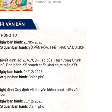
22/05/2026 - 09:46
VĂN BẢN
THÔNG TƯ
Ngày ban hành:
20/05/2026
Cơ quan ban hành:
BỘ VĂN HÓA, THỂ THAO VÀ DU LỊCH
Quyết định số 2640/QĐ-TTg của Thủ tướng Chính
phủ: Ban hành Kế hoạch triển khai thực hiện Kết
luận số 84-KL/TW ngày 21 tháng 6 năm 2024 của
Ngày ban hành:
04/12/2025
Bộ Chính trị tiếp tục thực hiện Nghị quyết số 23-
Cơ quan ban hành:
Chính phủ
NQ/TW ngày 16 tháng 6 năm 2008 của Bộ Chính trị
(khóa X) về "tiếp tục xây dựng và phát triển văn học,
nghệ thuật trong thời kỳ mới"
Nghị định Quy định về khuyến khích phát triển văn
học
Ngày ban hành:
30/12/2025
Cơ quan ban hành:
Chính phủ