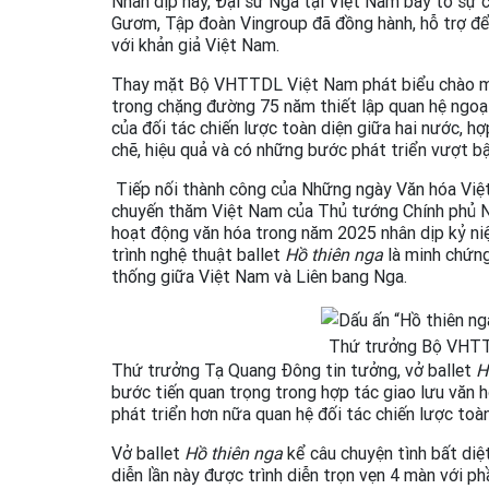
Nhân dịp này, Đại sứ Nga tại Việt Nam bày tỏ sự
Gươm, Tập đoàn Vingroup đã đồng hành, hỗ trợ đ
với khản giả Việt Nam.
Thay mặt Bộ VHTTDL Việt Nam phát biểu chào m
trong chặng đường 75 năm thiết lập quan hệ ngoại
của đối tác chiến lược toàn diện giữa hai nước,
chẽ, hiệu quả và có những bước phát triển vượt b
Tiếp nối thành công của Những ngày Văn hóa Việ
chuyến thăm Việt Nam của Thủ tướng Chính phủ Ng
hoạt động văn hóa trong năm 2025 nhân dịp kỷ niệ
trình nghệ thuật ballet
Hồ thiên nga
là minh chứng
thống giữa Việt Nam và Liên bang Nga.
Thứ trưởng Bộ VHTT
Thứ trưởng Tạ Quang Đông tin tưởng, vở ballet
H
bước tiến quan trọng trong hợp tác giao lưu văn 
phát triển hơn nữa quan hệ đối tác chiến lược to
Vở ballet
Hồ thiên nga
kể câu chuyện tình bất diệ
diễn lần này được trình diễn trọn vẹn 4 màn với 