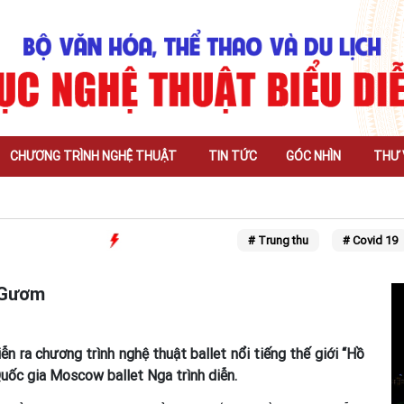
CHƯƠNG TRÌNH NGHỆ THUẬT
TIN TỨC
GÓC NHÌN
THƯ 
# Trung thu
# Covid 19
ồ Gươm
n ra chương trình nghệ thuật ballet nổi tiếng thế giới “Hồ
Quốc gia Moscow ballet Nga trình diễn.