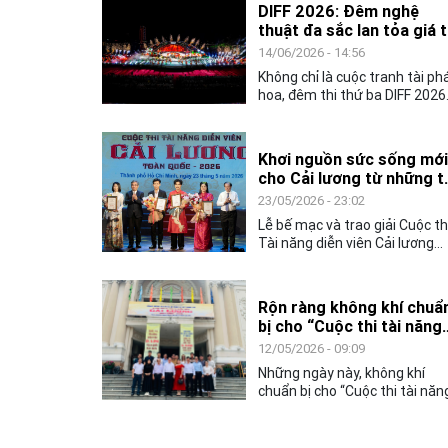
DIFF 2026: Đêm nghệ
thuật đa sắc lan tỏa giá t
văn hóa toàn cầu
14/06/2026 - 14:56
Không chỉ là cuộc tranh tài ph
hoa, đêm thi thứ ba DIFF 2026
còn mang đến không gian ngh
thuật đặc sắc, khẳng định vai
trò của văn hóa như nhịp cầu
Khơi nguồn sức sống mới
kết nối cộng đồng và các quốc
cho Cải lương từ những t
gia.
năng trẻ
23/05/2026 - 23:02
Lễ bế mạc và trao giải Cuộc th
Tài năng diễn viên Cải lương
toàn quốc – 2026, không chỉ
khép lại một tuần tranh tài sôi
nổi của các nghệ sĩ trẻ, mà cò
Rộn ràng không khí chuẩ
mở ra nhiều kỳ vọng về hành
bị cho “Cuộc thi tài năng
trình tiếp nối, gìn giữ và làm m
diễn viên Cải lương toàn
12/05/2026 - 09:09
nghệ thuật Cải lương trong đờ
quốc - 2026”
sống đương đại.
Những ngày này, không khí
chuẩn bị cho “Cuộc thi tài năn
diễn viên Cải lương toàn quốc 
2026” đang diễn ra khẩn trươn
sôi nổi tại Thành phố Hồ Chí