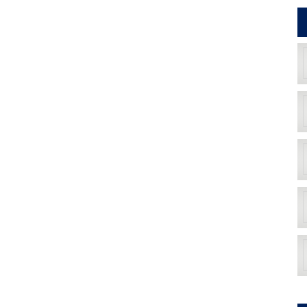
t,
i
h
ng