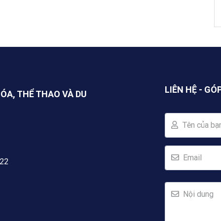
LIÊN HỆ - GÓ
HÓA, THỂ THAO VÀ DU
Tên của bạ
Email
222
Nội dung