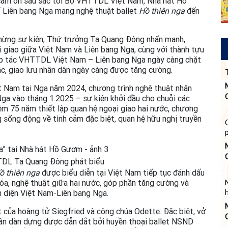
 cảm ơn sâu sắc tới Bộ VHTTDL Việt Nam, Nhà hát Hồ
ể Liên bang Nga mang nghệ thuật ballet
Hồ thiên nga
đến
ừng sự kiện, Thứ trưởng Tạ Quang Đông nhấn mạnh,
 giao giữa Việt Nam và Liên bang Nga, cùng với thành tựu
 hợp tác VHTTDL Việt Nam – Liên bang Nga ngày càng chặt
ậc, giao lưu nhân dân ngày càng được tăng cường.
t Nam tại Nga năm 2024, chương trình nghệ thuật nhân
a vào tháng 1.2025 – sự kiện khởi đầu cho chuỗi các
m 75 năm thiết lập quan hệ ngoại giao hai nước, chương
 sống động về tình cảm đặc biệt, quan hệ hữu nghị truyền
DL Tạ Quang Đông phát biểu
ồ thiên nga
được biểu diễn tại Việt Nam tiếp tục đánh dấu
hóa, nghệ thuật giữa hai nước, góp phần tăng cường và
àn diện Việt Nam-Liên bang Nga.
t của hoàng tử Siegfried và công chúa Odette. Đặc biệt, vở
phần dàn dựng được dẫn dắt bởi huyền thoại ballet NSND