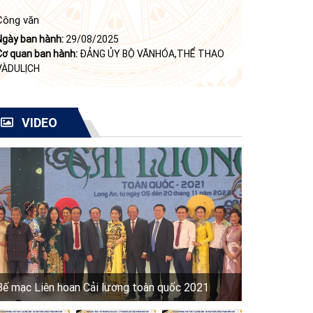
Công văn
Ngày ban hành:
29/08/2025
Cơ quan ban hành:
ĐẢNG ỦY BỘ VĂNHÓA,THỂ THAO
VÀDULỊCH
VIDEO
Bế mạc Liên hoan Cải lương toàn quốc 2021