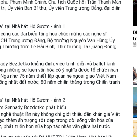
 phủ Phạm Minh Chính, Chủ tịch Quốc hội Trần Thanh Mẫn
rị, Ủy viên Ban Bí thư, Ủy viên Trung ương Đảng, đại diện
D
ng các đại biểu tặng hoa chúc mừng các nghệ sĩ
t
BCH Trung ương Đảng, Bộ trưởng Nguyễn Văn Hùng; Ủy
 Thường trực Lê Hải Bình; Thứ trưởng Tạ Quang Đông;
dy Bezdetko khẳng định, việc trình diễn vở ballet kinh
ng những sự kiện văn hóa có ý nghĩa được tổ chức nhân
 Nga như 75 năm thiết lập quan hệ ngoại giao Việt Nam -
ng nhất đất nước, 80 năm chiến thắng trong Chiến tranh
am Gennady Bezdetko phát biểu
ghệ thuật lần này không chỉ giới thiệu đến khán giả Việt
ạo thêm ấn tượng tốt đẹp trong đời sống văn hóa của
, phát triển hơn nữa hợp tác nhân văn giữa hai nước.