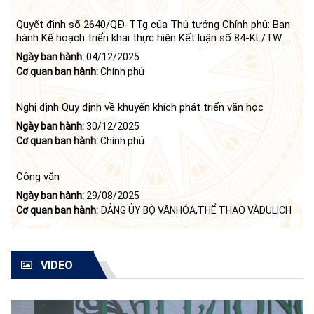
Quyết định số 2640/QĐ-TTg của Thủ tướng Chính phủ: Ban
hành Kế hoạch triển khai thực hiện Kết luận số 84-KL/TW
ngày 21 tháng 6 năm 2024 của Bộ Chính trị tiếp tục thực
Ngày ban hành:
04/12/2025
hiện Nghị quyết số 23-NQ/TW ngày 16 tháng 6 năm 2008
Cơ quan ban hành:
Chính phủ
của Bộ Chính trị (khóa X) về "tiếp tục xây dựng và phát triển
văn học, nghệ thuật trong thời kỳ mới"
Nghị định Quy định về khuyến khích phát triển văn học
Ngày ban hành:
30/12/2025
Cơ quan ban hành:
Chính phủ
Công văn
Ngày ban hành:
29/08/2025
Cơ quan ban hành:
ĐẢNG ỦY BỘ VĂNHÓA,THỂ THAO VÀDULỊCH
VIDEO