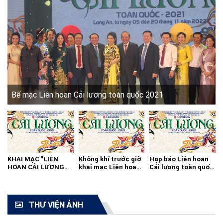
Bế mạc Liên hoan Cải lương toàn quốc 2021
KHAI MẠC "LIÊN
Không khí trước giờ
Họp báo Liên hoan
HOAN CẢI LƯƠNG
khai mạc Liên hoan
Cải lương toàn quốc
TOÀN QUỐC - 2021"
cải lương toàn quốc
2021
THƯ VIỆN ẢNH