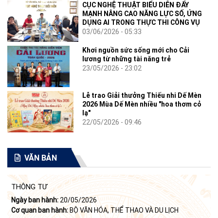
CỤC NGHỆ THUẬT BIỂU DIỄN ĐẨY
MẠNH NÂNG CAO NĂNG LỰC SỐ, ỨNG
DỤNG AI TRONG THỰC THI CÔNG VỤ
03/06/2026 - 05:33
Khơi nguồn sức sống mới cho Cải
lương từ những tài năng trẻ
23/05/2026 - 23:02
Lễ trao Giải thưởng Thiếu nhi Dế Mèn
2026 Mùa Dế Mèn nhiều "hoa thơm cỏ
lạ"
22/05/2026 - 09:46
VĂN BẢN
THÔNG TƯ
Ngày ban hành:
20/05/2026
Cơ quan ban hành:
BỘ VĂN HÓA, THỂ THAO VÀ DU LỊCH