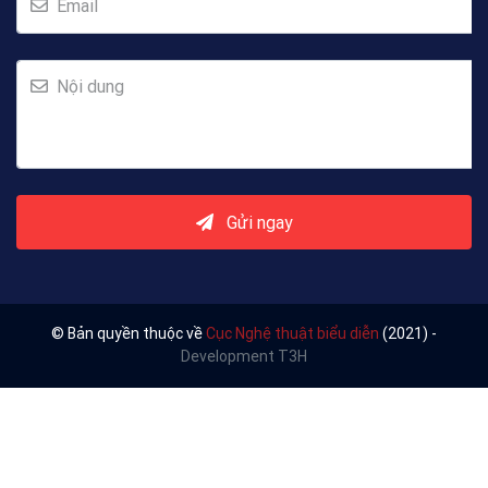
Email
Nội dung
Gửi ngay
© Bản quyền thuộc về
Cục Nghệ thuật biểu diễn
(2021) -
Development T3H