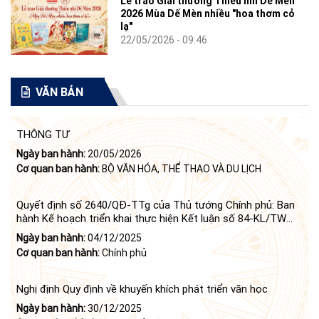
Lễ trao Giải thưởng Thiếu nhi Dế Mèn
2026 Mùa Dế Mèn nhiều "hoa thơm cỏ
lạ"
22/05/2026 - 09:46
VĂN BẢN
THÔNG TƯ
Ngày ban hành:
20/05/2026
Cơ quan ban hành:
BỘ VĂN HÓA, THỂ THAO VÀ DU LỊCH
Quyết định số 2640/QĐ-TTg của Thủ tướng Chính phủ: Ban
hành Kế hoạch triển khai thực hiện Kết luận số 84-KL/TW
ngày 21 tháng 6 năm 2024 của Bộ Chính trị tiếp tục thực
Ngày ban hành:
04/12/2025
hiện Nghị quyết số 23-NQ/TW ngày 16 tháng 6 năm 2008
Cơ quan ban hành:
Chính phủ
của Bộ Chính trị (khóa X) về "tiếp tục xây dựng và phát triển
văn học, nghệ thuật trong thời kỳ mới"
Nghị định Quy định về khuyến khích phát triển văn học
Ngày ban hành:
30/12/2025