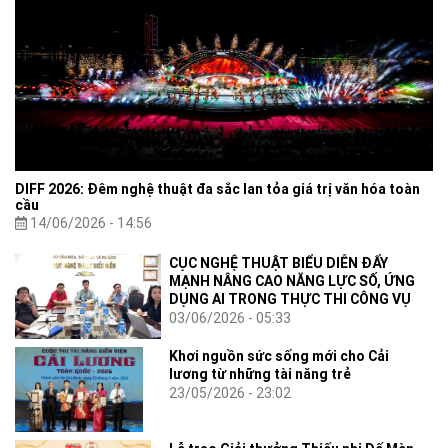
DIFF 2026: Đêm nghệ thuật đa sắc lan tỏa giá trị văn hóa toàn
cầu
14/06/2026 - 14:56
CỤC NGHỆ THUẬT BIỂU DIỄN ĐẨY
MẠNH NÂNG CAO NĂNG LỰC SỐ, ỨNG
DỤNG AI TRONG THỰC THI CÔNG VỤ
03/06/2026 - 05:33
Khơi nguồn sức sống mới cho Cải
lương từ những tài năng trẻ
23/05/2026 - 23:02