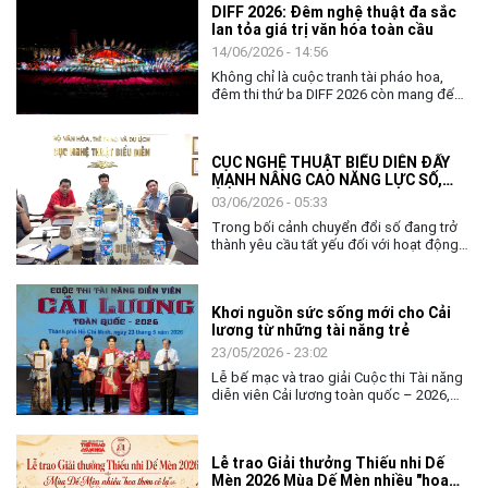
DIFF 2026: Đêm nghệ thuật đa sắc
lan tỏa giá trị văn hóa toàn cầu
14/06/2026 - 14:56
Không chỉ là cuộc tranh tài pháo hoa,
đêm thi thứ ba DIFF 2026 còn mang đến
không gian nghệ thuật đặc sắc, khẳng
định vai trò của văn hóa như nhịp cầu kết
nối cộng đồng và các quốc gia.
CỤC NGHỆ THUẬT BIỂU DIỄN ĐẨY
MẠNH NÂNG CAO NĂNG LỰC SỐ,
ỨNG DỤNG AI TRONG THỰC THI
03/06/2026 - 05:33
CÔNG VỤ
Trong bối cảnh chuyển đổi số đang trở
thành yêu cầu tất yếu đối với hoạt động
quản lý nhà nước, việc nâng cao năng lực
số và khả năng ứng dụng trí tuệ nhân tạo
(AI) cho đội ngũ cán bộ, công chức ngày
Khơi nguồn sức sống mới cho Cải
càng có ý nghĩa quan trọng. Với tinh thần
lương từ những tài năng trẻ
chủ động thích ứng và đổi mới, ngày
02/6, Cục Nghệ thuật biểu diễn đã tổ
23/05/2026 - 23:02
chức chương trình tập huấn, bồi dưỡng
Lễ bế mạc và trao giải Cuộc thi Tài năng
về chuyển đổi số và ứng dụng AI cho
diễn viên Cải lương toàn quốc – 2026,
toàn thể lãnh đạo, công chức và người
không chỉ khép lại một tuần tranh tài sôi
lao động của đơn vị.
nổi của các nghệ sĩ trẻ, mà còn mở ra
nhiều kỳ vọng về hành trình tiếp nối, gìn
Lễ trao Giải thưởng Thiếu nhi Dế
giữ và làm mới nghệ thuật Cải lương
Mèn 2026 Mùa Dế Mèn nhiều "hoa
trong đời sống đương đại.