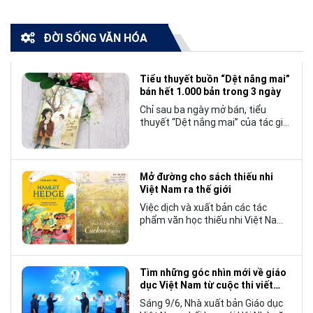
ĐỜI SỐNG VĂN HÓA
Tiểu thuyết buồn “Dệt nắng mai”
bán hết 1.000 bản trong 3 ngày
Chỉ sau ba ngày mở bán, tiểu
thuyết “Dệt nắng mai” của tác giả
Nhật Lãng đã tạo nên một hiện
tượng đáng chú ý trong làng văn
chương trẻ khi cán mốc 1.000 bản
tiêu thụ.
Mở đường cho sách thiếu nhi
Việt Nam ra thế giới
Việc dịch và xuất bản các tác
phẩm văn học thiếu nhi Việt Nam
bằng tiếng Anh không chỉ mở rộng
cơ hội tiếp cận cho độc giả quốc
tế, mà còn góp phần đưa những
câu chuyện mang đậm bản sắc
Tìm những góc nhìn mới về giáo
văn hóa Việt Nam bước ra thế giới.
dục Việt Nam từ cuộc thi viết
“Trang sách và Mái trường”
Sáng 9/6, Nhà xuất bản Giáo dục