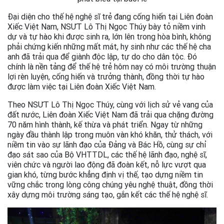
Đại diện cho thế hệ nghệ sĩ trẻ đang cống hiến tại Liên đoàn
Xiếc Việt Nam, NSƯT Lô Thị Ngọc Thúy bày tỏ niềm vinh
dự và tự hào khi được sinh ra, lớn lên trong hòa bình, không
phải chứng kiến những mất mát, hy sinh như các thế hệ cha
anh đã trải qua để giành độc lập, tự do cho dân tộc. Đó
chính là nền tảng để thế hệ trẻ hôm nay có môi trường thuận
lợi rèn luyện, cống hiến và trưởng thành, đồng thời tự hào
được làm việc tại Liên đoàn Xiếc Việt Nam.
Theo NSƯT Lô Thị Ngọc Thúy, cùng với lịch sử vẻ vang của
đất nước, Liên đoàn Xiếc Việt Nam đã trải qua chặng đường
70 năm hình thành, kế thừa và phát triển. Ngay từ những
ngày đầu thành lập trong muôn vàn khó khăn, thử thách, với
niềm tin vào sự lãnh đạo của Đảng và Bác Hồ, cùng sự chỉ
đạo sát sao của Bộ VHTTDL, các thế hệ lãnh đạo, nghệ sĩ,
viên chức và người lao động đã đoàn kết, nỗ lực vượt qua
gian khó, từng bước khẳng định vị thế, tạo dựng niềm tin
vững chắc trong lòng công chúng yêu nghệ thuật, đồng thời
xây dựng môi trường sáng tạo, gắn kết các thế hệ nghệ sĩ.