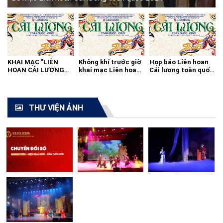
KHAI MẠC "LIÊN
Không khí trước giờ
Họp báo Liên hoan
HOAN CẢI LƯƠNG
khai mạc Liên hoan
Cải lương toàn quốc
TOÀN QUỐC - 2021"
cải lương toàn quốc
2021
THƯ VIỆN ẢNH