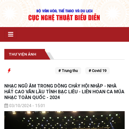
THƯ VIỆN ẢNH
# Trung thu
# Covid 19
NHẠC NGŨ ÂM TRONG DÒNG CHẢY HỘI NHẬP - NHÀ
HÁT CAO VĂN LẦU TỈNH BẠC LIÊU - LIÊN HOAN CA MÚA
NHẠC TOÀN QUỐC - 2024
03/10/2024 - 15:01