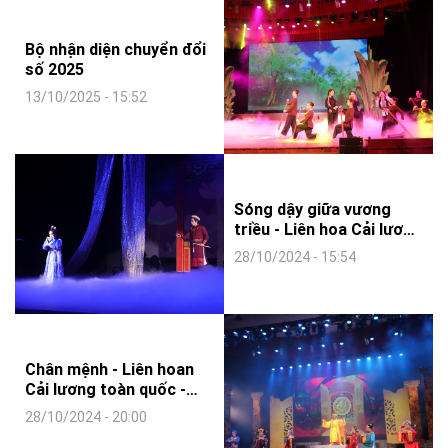
Bộ nhận diện chuyển đổi
số 2025
13/10/2025 - 15:52
Sóng dậy giữa vương
triều - Liên hoa Cải lương
toàn quốc - 2024 - Nhà
28/10/2024 - 15:54
hát Cải lương Hà Nội
Chân mệnh - Liên hoan
Cải lương toàn quốc -
2024 - Hội Văn học nghệ
28/10/2024 - 20:00
thuật tỉnh Vĩnh Long