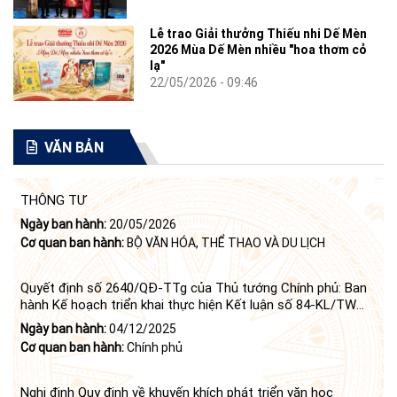
Lễ trao Giải thưởng Thiếu nhi Dế Mèn
2026 Mùa Dế Mèn nhiều "hoa thơm cỏ
lạ"
22/05/2026 - 09:46
VĂN BẢN
THÔNG TƯ
Ngày ban hành:
20/05/2026
Cơ quan ban hành:
BỘ VĂN HÓA, THỂ THAO VÀ DU LỊCH
Quyết định số 2640/QĐ-TTg của Thủ tướng Chính phủ: Ban
hành Kế hoạch triển khai thực hiện Kết luận số 84-KL/TW
ngày 21 tháng 6 năm 2024 của Bộ Chính trị tiếp tục thực
Ngày ban hành:
04/12/2025
hiện Nghị quyết số 23-NQ/TW ngày 16 tháng 6 năm 2008
Cơ quan ban hành:
Chính phủ
của Bộ Chính trị (khóa X) về "tiếp tục xây dựng và phát triển
văn học, nghệ thuật trong thời kỳ mới"
Nghị định Quy định về khuyến khích phát triển văn học