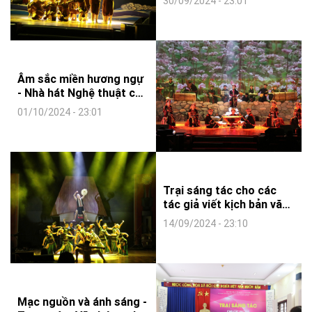
30/09/2024 - 23:01
NHẠC TOÀN QUỐC -
2024
Âm sắc miền hương ngự
- Nhà hát Nghệ thuật ca
kịch Huế - LIÊN HOAN CA
01/10/2024 - 23:01
MÚA NHẠC TOÀN QUỐC
- 2024
Trại sáng tác cho các
tác giả viết kịch bản văn
học
14/09/2024 - 23:10
Mạc nguồn và ánh sáng -