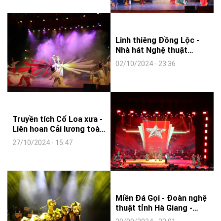
Linh thiêng Đồng Lộc -
Nhà hát Nghệ thuật
truyền thống tỉnh Hà
02/10/2024 - 23:36
Tĩnh - LIÊN HOAN CA
MÚA NHẠC TOÀN QUỐC
- 2024
Truyền tích Cổ Loa xưa -
Liên hoan Cải lương toàn
quốc -2024 Công ty
27/10/2024 - 15:47
TNHH TCSK và ĐTNK
Bảo Sơn
Miền Đá Gọi - Đoàn nghệ
thuật tỉnh Hà Giang -
LIÊN HOAN CA MÚA