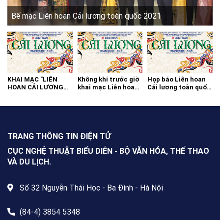
Bế mạc Liên hoan Cải lương toàn quốc 2021
KHAI MẠC "LIÊN
Không khí trước giờ
Họp báo Liên hoan
HOAN CẢI LƯƠNG
khai mạc Liên hoan
Cải lương toàn quốc
TOÀN QUỐC - 2021"
cải lương toàn quốc
2021
TRANG THÔNG TIN ĐIỆN TỬ
CỤC NGHỆ THUẬT BIỂU DIỄN - BỘ VĂN HÓA, THỂ THAO
VÀ DU LỊCH.
Số 32 Nguyễn Thái Học - Ba Đình - Hà Nội
(84-4) 3854 5348