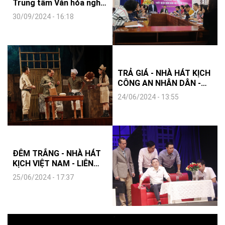
Trung tâm Văn hóa nghệ
thuật tỉnh KonTum - LIÊN
30/09/2024 - 16:18
HOAN CA MÚA NHẠC
TOÀN QUỐC - 2024
TRẢ GIÁ - NHÀ HÁT KỊCH
CÔNG AN NHÂN DÂN -
LIÊN HOAN KỊCH NÓI
24/06/2024 - 13:55
TOÀN QUỐC 2024
ĐÊM TRẮNG - NHÀ HÁT
KỊCH VIỆT NAM - LIÊN
HOAN KỊCH NÓI TOÀN
25/06/2024 - 17:37
QUỐC - 2024