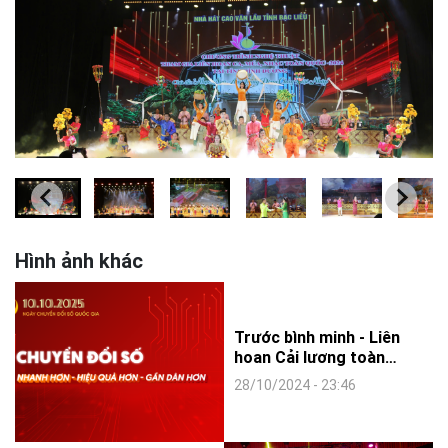
Hình ảnh khác
Trước bình minh - Liên
hoan Cải lương toàn
quốc -2024 -Hội Sân
28/10/2024 - 23:46
khấu tỉnh Bạc Liêu