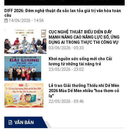
DIFF 2026: Đêm nghệ thuật đa sắc lan tỏa giá trị văn hóa toàn
cầu
14/06/2026 - 14:56
CỤC NGHỆ THUẬT BIỂU DIỄN ĐẨY
MẠNH NÂNG CAO NĂNG LỰC SỐ, ỨNG
DỤNG AI TRONG THỰC THI CÔNG VỤ
03/06/2026 - 05:33
Khơi nguồn sức sống mới cho Cải
lương từ những tài năng trẻ
23/05/2026 - 23:02
Lễ trao Giải thưởng Thiếu nhi Dế Mèn
2026 Mùa Dế Mèn nhiều "hoa thơm cỏ
lạ"
22/05/2026 - 09:46
VĂN BẢN