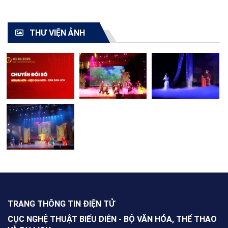
TOÀN QUỐC - 2021"
cải lương toàn quốc
2021
THƯ VIỆN ẢNH
TRANG THÔNG TIN ĐIỆN TỬ
CỤC NGHỆ THUẬT BIỂU DIỄN - BỘ VĂN HÓA, THỂ THAO