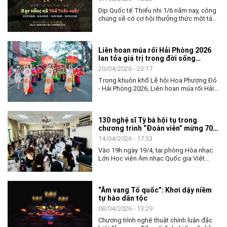
Dịp Quốc tế Thiếu nhi 1/6 năm nay, công
chúng sẽ có cơ hội thưởng thức một tác
phẩm độc đáo mang tên "Bí ẩn triều đại
phép thuật". Sự kiện đánh dấu bước đột
phá hiếm có khi ba loại hình kịch hát
Liên hoan múa rối Hải Phòng 2026
truyền thống gồm Tuồng, Chèo và Cải
lan tỏa giá trị trong đời sống
lương kết hợp trên cùng một sân khấu.
đương đại
Bằng tư duy kể chuyện hiện đại, chương
20/04/2026 - 23:17
trình hứa hẹn mang đến không gian kỳ
Trong khuôn khổ Lễ hội Hoa Phượng Đỏ
ảo, giàu cảm xúc, đặc biệt hướng tới
- Hải Phòng 2026, Liên hoan múa rối Hải
khán giả trẻ và các em thiếu nhi trong
Phòng mở rộng lần thứ IV sẽ diễn ra từ 8 -
mùa hè 2026.
12.5, quy tụ khoảng 3.000 nghệ sĩ, nghệ
nhân và du khách, góp phần lan tỏa giá
130 nghệ sĩ Tỳ bà hội tụ trong
trị nghệ thuật múa rối trong đời sống
chương trình “Đoàn viên” mừng 70
đương đại.
năm Học viện Âm nhạc Quốc gia
14/04/2026 - 17:33
Việt Nam
Vào 19h ngày 19/4, tại phòng Hòa nhạc
Lớn Học viện Âm nhạc Quốc gia Việt
Nam sẽ diễn ra chương trình nghệ thuật
“Đoàn viên”, lần đầu tiên quy tụ 130 nghệ
sĩ Tỳ bà khắp cả nước biểu diễn. Chương
“Âm vang Tổ quốc”: Khơi dậy niềm
trình không chỉ là một đêm diễn, mà còn
tự hào dân tộc
tạo nên một hiện tượng của nghệ thuật
Tỳ bà đương đại.
08/04/2026 - 13:29
Chương trình nghệ thuật chính luận đặc