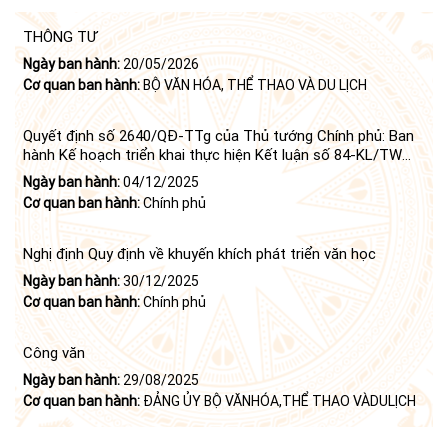
THÔNG TƯ
Ngày ban hành:
20/05/2026
Cơ quan ban hành:
BỘ VĂN HÓA, THỂ THAO VÀ DU LỊCH
Quyết định số 2640/QĐ-TTg của Thủ tướng Chính phủ: Ban
hành Kế hoạch triển khai thực hiện Kết luận số 84-KL/TW
ngày 21 tháng 6 năm 2024 của Bộ Chính trị tiếp tục thực
Ngày ban hành:
04/12/2025
hiện Nghị quyết số 23-NQ/TW ngày 16 tháng 6 năm 2008
Cơ quan ban hành:
Chính phủ
của Bộ Chính trị (khóa X) về "tiếp tục xây dựng và phát triển
văn học, nghệ thuật trong thời kỳ mới"
Nghị định Quy định về khuyến khích phát triển văn học
Ngày ban hành:
30/12/2025
Cơ quan ban hành:
Chính phủ
Công văn
Ngày ban hành:
29/08/2025
Cơ quan ban hành:
ĐẢNG ỦY BỘ VĂNHÓA,THỂ THAO VÀDULỊCH