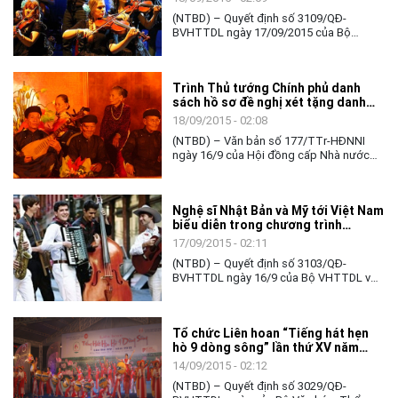
(NTBD) – Quyết định số 3109/QĐ-
BVHTTDL ngày 17/09/2015 của Bộ
VHTTDL về việc đón đoàn nghệ sĩ
Australia sang biểu diễn tại Việt Nam.
Trình Thủ tướng Chính phủ danh
sách hồ sơ đề nghị xét tặng danh
hiệu “Nghệ nhân ưu tú” trong lĩnh
18/09/2015 - 02:08
vực DSVHPVT lần thứ Nhất – năm
(NTBD) – Văn bản số 177/TTr-HĐNNI
2015
ngày 16/9 của Hội đồng cấp Nhà nước
xét tặng danh hiệu “Nghệ nhân ưu tú”
trong lĩnh vực di sản văn hóa phi vật thể
lần thứ Nhất – năm 2015 trình Thủ tướng
Nghệ sĩ Nhật Bản và Mỹ tới Việt Nam
Chính phủ danh sách 617 hồ sơ đủ điều
biểu diễn trong chương trình
kiện đề nghị xét tặng danh hiệu “Nghệ
“Thành phố thế giới trong tay bạn”
nhân ưu tú”.
17/09/2015 - 02:11
(NTBD) – Quyết định số 3103/QĐ-
BVHTTDL ngày 16/9 của Bộ VHTTDL về
việc đón nghệ sĩ người Nhật Bản và nghệ
sĩ người Mỹ vào Việt Nam biểu diễn
chương trình “Thành phố thế giới trong
Tổ chức Liên hoan “Tiếng hát hẹn
tay bạn”.
hò 9 dòng sông” lần thứ XV năm
2015”
14/09/2015 - 02:12
(NTBD) – Quyết định số 3029/QĐ-