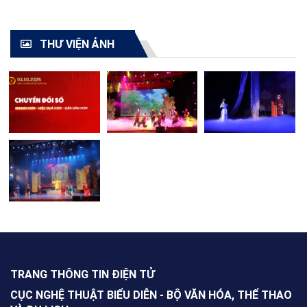
TOÀN QUỐC - 2021"
cải lương toàn quốc
2021
THƯ VIỆN ẢNH
TRANG THÔNG TIN ĐIỆN TỬ
CỤC NGHỆ THUẬT BIỂU DIỄN - BỘ VĂN HÓA, THỂ THAO