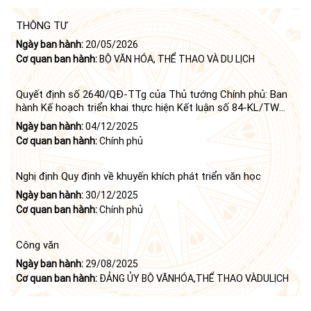
THÔNG TƯ
Ngày ban hành:
20/05/2026
Cơ quan ban hành:
BỘ VĂN HÓA, THỂ THAO VÀ DU LỊCH
Quyết định số 2640/QĐ-TTg của Thủ tướng Chính phủ: Ban
hành Kế hoạch triển khai thực hiện Kết luận số 84-KL/TW
ngày 21 tháng 6 năm 2024 của Bộ Chính trị tiếp tục thực
Ngày ban hành:
04/12/2025
hiện Nghị quyết số 23-NQ/TW ngày 16 tháng 6 năm 2008
Cơ quan ban hành:
Chính phủ
của Bộ Chính trị (khóa X) về "tiếp tục xây dựng và phát triển
văn học, nghệ thuật trong thời kỳ mới"
Nghị định Quy định về khuyến khích phát triển văn học
Ngày ban hành:
30/12/2025
Cơ quan ban hành:
Chính phủ
Công văn
Ngày ban hành:
29/08/2025
Cơ quan ban hành:
ĐẢNG ỦY BỘ VĂNHÓA,THỂ THAO VÀDULỊCH