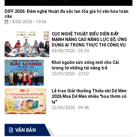
DIFF 2026: Đêm nghệ thuật đa sắc lan tỏa giá trị văn hóa toàn
cầu
14/06/2026 - 14:56
CỤC NGHỆ THUẬT BIỂU DIỄN ĐẨY
MẠNH NÂNG CAO NĂNG LỰC SỐ, ỨNG
DỤNG AI TRONG THỰC THI CÔNG VỤ
03/06/2026 - 05:33
Khơi nguồn sức sống mới cho Cải
lương từ những tài năng trẻ
23/05/2026 - 23:02
Lễ trao Giải thưởng Thiếu nhi Dế Mèn
2026 Mùa Dế Mèn nhiều "hoa thơm cỏ
lạ"
22/05/2026 - 09:46
VĂN BẢN