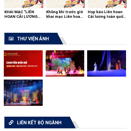
KHAI MẠC "LIÊN
Không khí trước giờ
Họp báo Liên hoan
HOAN CẢI LƯƠNG
khai mạc Liên hoan
Cải lương toàn quốc
TOÀN QUỐC - 2021"
cải lương toàn quốc
2021
THƯ VIỆN ẢNH
LIÊN KẾT BỘ NGÀNH