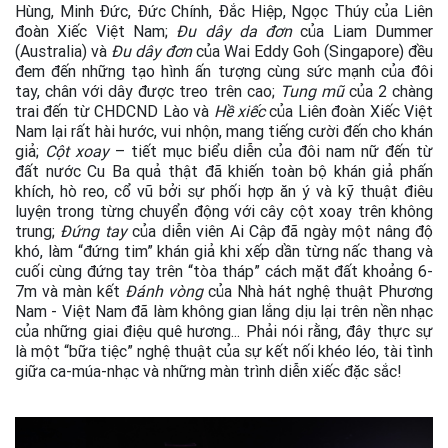
Hùng, Minh Đức, Đức Chính, Đắc Hiệp, Ngọc Thúy của Liên
đoàn Xiếc Việt Nam;
Đu dây da đơn
của Liam Dummer
(Australia) và
Đu dây đơn
của Wai Eddy Goh (Singapore) đều
đem đến những tạo hình ấn tượng cùng sức mạnh của đôi
tay, chân với dây được treo trên cao;
Tung mũ
của 2 chàng
trai đến từ CHDCND Lào và
Hề xiếc
của Liên đoàn Xiếc Việt
Nam lại rất hài hước, vui nhộn, mang tiếng cười đến cho khán
giả;
Cột xoay
– tiết mục biểu diễn của đôi nam nữ đến từ
đất nước Cu Ba quả thật đã khiến toàn bộ khán giả phấn
khích, hò reo, cổ vũ bởi sự phối hợp ăn ý và kỹ thuật điêu
luyện trong từng chuyển động với cây cột xoay trên không
trung;
Đứng tay
của diễn viên Ai Cập đã ngày một nâng độ
khó, làm “đứng tim” khán giả khi xếp dần từng nấc thang và
cuối cùng đứng tay trên “tòa tháp” cách mặt đất khoảng 6-
7m và màn kết
Đánh vòng
của Nhà hát nghệ thuật Phương
Nam - Việt Nam đã làm không gian lắng dịu lại trên nền nhạc
của những giai điệu quê hương... Phải nói rằng, đây thực sự
là một “bữa tiệc” nghệ thuật của sự kết nối khéo léo, tài tình
giữa ca-múa-nhạc và những màn trình diễn xiếc đặc sắc!