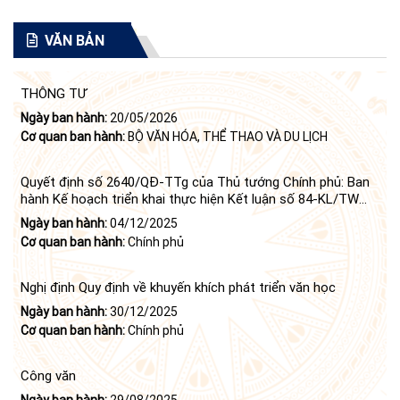
VĂN BẢN
THÔNG TƯ
Ngày ban hành:
20/05/2026
Cơ quan ban hành:
BỘ VĂN HÓA, THỂ THAO VÀ DU LỊCH
Quyết định số 2640/QĐ-TTg của Thủ tướng Chính phủ: Ban
hành Kế hoạch triển khai thực hiện Kết luận số 84-KL/TW
ngày 21 tháng 6 năm 2024 của Bộ Chính trị tiếp tục thực
Ngày ban hành:
04/12/2025
hiện Nghị quyết số 23-NQ/TW ngày 16 tháng 6 năm 2008
Cơ quan ban hành:
Chính phủ
của Bộ Chính trị (khóa X) về "tiếp tục xây dựng và phát triển
văn học, nghệ thuật trong thời kỳ mới"
Nghị định Quy định về khuyến khích phát triển văn học
Ngày ban hành:
30/12/2025
Cơ quan ban hành:
Chính phủ
Công văn
Ngày ban hành:
29/08/2025