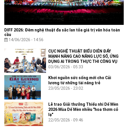
DIFF 2026: Đêm nghệ thuật đa sắc lan tỏa giá trị văn hóa toàn
cầu
14/06/2026 - 14:56
CỤC NGHỆ THUẬT BIỂU DIỄN ĐẨY
MẠNH NÂNG CAO NĂNG LỰC SỐ, ỨNG
DỤNG AI TRONG THỰC THI CÔNG VỤ
03/06/2026 - 05:33
Khơi nguồn sức sống mới cho Cải
lương từ những tài năng trẻ
23/05/2026 - 23:02
Lễ trao Giải thưởng Thiếu nhi Dế Mèn
2026 Mùa Dế Mèn nhiều "hoa thơm cỏ
lạ"
22/05/2026 - 09:46