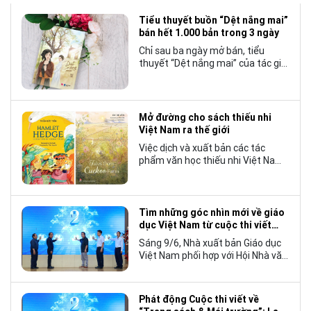
Tiểu thuyết buồn “Dệt nắng mai”
bán hết 1.000 bản trong 3 ngày
Chỉ sau ba ngày mở bán, tiểu
thuyết “Dệt nắng mai” của tác giả
Nhật Lãng đã tạo nên một hiện
tượng đáng chú ý trong làng văn
chương trẻ khi cán mốc 1.000 bản
tiêu thụ.
Mở đường cho sách thiếu nhi
Việt Nam ra thế giới
Việc dịch và xuất bản các tác
phẩm văn học thiếu nhi Việt Nam
bằng tiếng Anh không chỉ mở rộng
cơ hội tiếp cận cho độc giả quốc
tế, mà còn góp phần đưa những
câu chuyện mang đậm bản sắc
Tìm những góc nhìn mới về giáo
văn hóa Việt Nam bước ra thế giới.
dục Việt Nam từ cuộc thi viết
“Trang sách và Mái trường”
Sáng 9/6, Nhà xuất bản Giáo dục
Việt Nam phối hợp với Hội Nhà văn
Việt Nam tổ chức lễ phát động
cuộc thi viết về “Trang sách và
Mái trường”, hướng tới kỷ niệm 70
Phát động Cuộc thi viết về
năm thành lập Nhà xuất bản Giáo