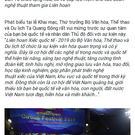
nghệ thuật tham gia Liên hoan
Phát biểu tại lễ Khai mạc, Thứ trưởng Bộ Văn hóa, Thể thao
và Du lịch Tạ Quang Đông rất vui mừng trước sự quan tâm
của bạn bè quốc tế và nhân dân Thủ đô đối với sự kiện này:
“
Liên hoan Xiếc quốc tế - 2019 do
Bộ V
ăn hóa, Thể thao và
Du lịch
tổ chức
là sự kiện văn hóa quan trọng
và có ý
nghĩa.
Đây
là cơ hội để các nghệ sĩ trong nước và quốc tế
thể hiện tài năng
,
sáng tạo nghệ thuật, tăng cường tình
đoàn kết
, tình
hữu nghị, mở rộng giao lưu văn hóa, trao đổi,
học tập kinh nghiệm, góp phần phát triển nghệ
thuật
xiếc
của Việt Nam, khu vực và quốc tế trong thời kỳ
mới. Đồng thời
còn là cơ hội để
Việt Nam
quảng bá, giới
thiệu tới bạn bè quốc tế về văn hóa, con người, đất nước
Việt Nam tươi đẹp, hiền hòa và mến khách
…
”.