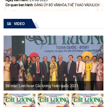
Cơ quan ban hành:
ĐẢNG ỦY BỘ VĂNHÓA,THỂ THAO VÀDULỊCH
VIDEO
Bế mạc Liên hoan Cải lương toàn quốc 2021