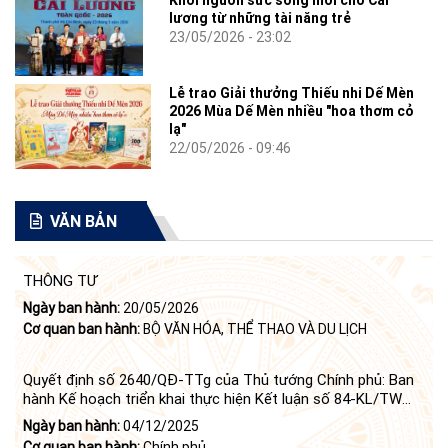
Khơi nguồn sức sống mới cho Cải
lương từ những tài năng trẻ
23/05/2026 - 23:02
Lễ trao Giải thưởng Thiếu nhi Dế Mèn
2026 Mùa Dế Mèn nhiều "hoa thơm cỏ
lạ"
22/05/2026 - 09:46
VĂN BẢN
THÔNG TƯ
Ngày ban hành:
20/05/2026
Cơ quan ban hành:
BỘ VĂN HÓA, THỂ THAO VÀ DU LỊCH
Quyết định số 2640/QĐ-TTg của Thủ tướng Chính phủ: Ban
hành Kế hoạch triển khai thực hiện Kết luận số 84-KL/TW
ngày 21 tháng 6 năm 2024 của Bộ Chính trị tiếp tục thực
Ngày ban hành:
04/12/2025
hiện Nghị quyết số 23-NQ/TW ngày 16 tháng 6 năm 2008
Cơ quan ban hành:
Chính phủ