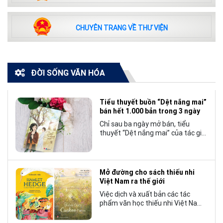
CHUYÊN TRANG VỀ THƯ VIỆN
ĐỜI SỐNG VĂN HÓA
Tiểu thuyết buồn “Dệt nắng mai”
bán hết 1.000 bản trong 3 ngày
Chỉ sau ba ngày mở bán, tiểu
thuyết “Dệt nắng mai” của tác giả
Nhật Lãng đã tạo nên một hiện
tượng đáng chú ý trong làng văn
chương trẻ khi cán mốc 1.000 bản
tiêu thụ.
Mở đường cho sách thiếu nhi
Việt Nam ra thế giới
Việc dịch và xuất bản các tác
phẩm văn học thiếu nhi Việt Nam
bằng tiếng Anh không chỉ mở rộng
cơ hội tiếp cận cho độc giả quốc