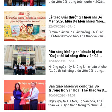
diễn viên Cải lương toàn quốc – 2026,
toàn thể lãnh đạo, công chức và người
không chỉ khép lại một tuần tranh tài sôi
lao động của đơn vị.
nổi của các nghệ sĩ trẻ, mà còn mở ra
nhiều kỳ vọng về hành trình tiếp nối, gìn
Lễ trao Giải thưởng Thiếu nhi Dế
giữ và làm mới nghệ thuật Cải lương
Mèn 2026 Mùa Dế Mèn nhiều "hoa
trong đời sống đương đại.
thơm cỏ lạ"
22/05/2026 - 09:46
Ở mùa giải thứ 7, Giải thưởng Thiếu nhi
Dế Mèn 2026 do báo Thể thao và Văn
hóa (TTXVN) tổ chức đã có một "mùa
bội thu" khi toàn bộ Top 10 Chung khảo
đều được vinh danh với 6 Giải Khát vọng
Rộn ràng không khí chuẩn bị cho
Dế Mèn và 4 Tặng thưởng. Đặc biệt, mùa
“Cuộc thi tài năng diễn viên Cải
giải năm nay còn đánh dấu bước phát
lương toàn quốc - 2026”
triển mới khi Giải thưởng Lớn "Thành tựu
12/05/2026 - 09:09
trọn đời - Hiệp sĩ Dế Mèn" đã tìm được
Những ngày này, không khí chuẩn bị cho
chủ nhân xứng đáng.
“Cuộc thi tài năng diễn viên Cải lương
toàn quốc - 2026” đang diễn ra khẩn
trương, sôi nổi tại Thành phố Hồ Chí
Minh. Từ các đơn vị nghệ thuật, nhà hát
Bàn giao nhiệm vụ công tác Bộ
đến các tuyến phố trung tâm, hình ảnh về
trưởng Bộ Văn hóa, Thể thao và Du
cuộc thi đã bắt đầu xuất hiện, tạo nên
lịch
bầu không khí nghệ thuật đầy sắc màu,
10/04/2026 - 14:01
góp phần lan tỏa tình yêu đối với nghệ
Ngày 9/4, tại Hà Nội, Bộ Văn hóa, Thể
thuật Cải lương - loại hình sân khấu
thao và Du lịch trang trọng tổ chức Lễ
truyền thống đặc sắc của dân tộc.
bàn giao nhiệm vụ công tác Bộ trưởng