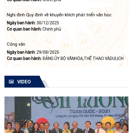
của Bộ Chính trị (khóa X) về "tiếp tục xây dựng và phát triển
văn học, nghệ thuật trong thời kỳ mới"
Nghị định Quy định về khuyến khích phát triển văn học
Ngày ban hành:
30/12/2025
Cơ quan ban hành:
Chính phủ
Công văn
Ngày ban hành:
29/08/2025
Cơ quan ban hành:
ĐẢNG ỦY BỘ VĂNHÓA,THỂ THAO VÀDULỊCH
VIDEO