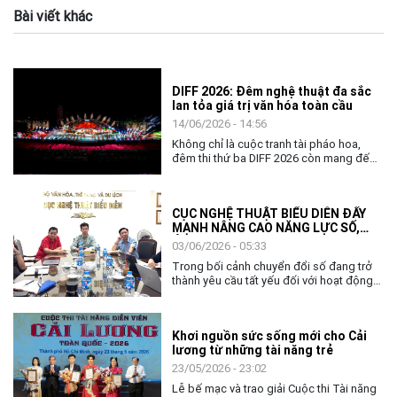
Bài viết khác
DIFF 2026: Đêm nghệ thuật đa sắc
lan tỏa giá trị văn hóa toàn cầu
14/06/2026 - 14:56
Không chỉ là cuộc tranh tài pháo hoa,
đêm thi thứ ba DIFF 2026 còn mang đến
không gian nghệ thuật đặc sắc, khẳng
định vai trò của văn hóa như nhịp cầu kết
nối cộng đồng và các quốc gia.
CỤC NGHỆ THUẬT BIỂU DIỄN ĐẨY
MẠNH NÂNG CAO NĂNG LỰC SỐ,
ỨNG DỤNG AI TRONG THỰC THI
03/06/2026 - 05:33
CÔNG VỤ
Trong bối cảnh chuyển đổi số đang trở
thành yêu cầu tất yếu đối với hoạt động
quản lý nhà nước, việc nâng cao năng lực
số và khả năng ứng dụng trí tuệ nhân tạo
(AI) cho đội ngũ cán bộ, công chức ngày
Khơi nguồn sức sống mới cho Cải
càng có ý nghĩa quan trọng. Với tinh thần
lương từ những tài năng trẻ
chủ động thích ứng và đổi mới, ngày
02/6, Cục Nghệ thuật biểu diễn đã tổ
23/05/2026 - 23:02
chức chương trình tập huấn, bồi dưỡng
Lễ bế mạc và trao giải Cuộc thi Tài năng
về chuyển đổi số và ứng dụng AI cho