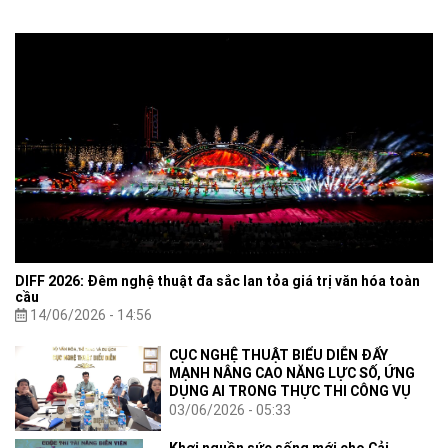
Bộ Văn hóa, Thể thao và Du lịch.
DIFF 2026: Đêm nghệ thuật đa sắc lan tỏa giá trị văn hóa toàn
cầu
14/06/2026 - 14:56
CỤC NGHỆ THUẬT BIỂU DIỄN ĐẨY
MẠNH NÂNG CAO NĂNG LỰC SỐ, ỨNG
DỤNG AI TRONG THỰC THI CÔNG VỤ
03/06/2026 - 05:33