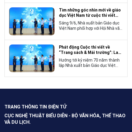
tế, mà còn góp phần đưa những
câu chuyện mang đậm bản sắc
Tìm những góc nhìn mới về giáo
văn hóa Việt Nam bước ra thế giới.
dục Việt Nam từ cuộc thi viết
“Trang sách và Mái trường”
Sáng 9/6, Nhà xuất bản Giáo dục
Việt Nam phối hợp với Hội Nhà văn
Việt Nam tổ chức lễ phát động
cuộc thi viết về “Trang sách và
Mái trường”, hướng tới kỷ niệm 70
Phát động Cuộc thi viết về
năm thành lập Nhà xuất bản Giáo
“Trang sách & Mái trường”: Lan
dục Việt Nam vào năm 2027.
tỏa tình yêu học tập, tôn vinh
Hướng tới kỷ niệm 70 năm thành
những giá trị bền vững của giáo
lập Nhà xuất bản Giáo dục Việt
dục
Nam (NXBGDVN), sáng 9.6,
NXBGDVN phối hợp với Hội Nhà
văn Việt Nam chính thức phát
động Cuộc thi viết về “Trang sách
& Mái trường” trên phạm vi toàn
quốc, dành cho mọi công dân Việt
Nam trong và ngoài nước, không
TRANG THÔNG TIN ĐIỆN TỬ
giới hạn độ tuổi, nghề nghiệp hay
nơi cư trú.
CỤC NGHỆ THUẬT BIỂU DIỄN - BỘ VĂN HÓA, THỂ THAO
VÀ DU LỊCH.