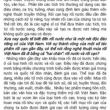
tộc, văn học... Phần lớn các tích trò thường sử dụng các làn
điệu chèo, ca trù, tuồng, nhạc cung đình làm giàu thêm vốn
nghệ thuật truyền thống. Rối cạn hay rối nước đều cần đến
những cách xử lý riêng, tuy nhiên rối cạn của chúng ta có lợi
thế rất lớn, đó là các nghệ sĩ có thể đưa thêm các tích, trò
từ rối nước sang, điều này sẽ tạo ra được nét riêng mà
không quốc gia nào có được.
Xưa nay quốc tế biết đến rối nước như là một nét độc đáo
riêng có của Việt Nam. Với sự thành công của một số tác
phẩm rối cạn gần đây, có thể nói rằng nghệ thuật múa rối
Việt Nam đã đi bằng cả “hai chân”: rối nước và rối cạn?
- Những năm gần đây sân khấu múa rối đã có bước tiến dài,
ở cả loại hình rối nước và rối cạn. Điều này đã được chứng
minh bằng nhiều chương trình biểu diễn được khán giả trong
nước và quốc tế đón nhận, đánh giá cao. Thể loại đã đa
dạng, nhiều yếu tố mới cũng được đưa vào vở diễn. Múa rối
đã tiếp cận tới đủ loại đề tài lịch sử, dã sử, huyền thoại, đời
thường, sản xuất, chiến đấu... Nhiều tác phẩm mang hồn cốt,
bản sắc văn hóa và đặc trưng thẩm mỹ rất Việt Nam. Đặc
biệt là sự vươn lên của loại hình rối cạn, trong các kỳ liên
hoan múa rối khu vực và quốc tế, các tiết mục rối cạn của
chúng ta luôn được đánh giá cao về chất lượng cũng như