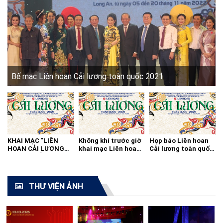
Bế mạc Liên hoan Cải lương toàn quốc 2021
KHAI MẠC "LIÊN
Không khí trước giờ
Họp báo Liên hoan
HOAN CẢI LƯƠNG
khai mạc Liên hoan
Cải lương toàn quốc
TOÀN QUỐC - 2021"
cải lương toàn quốc
2021
THƯ VIỆN ẢNH