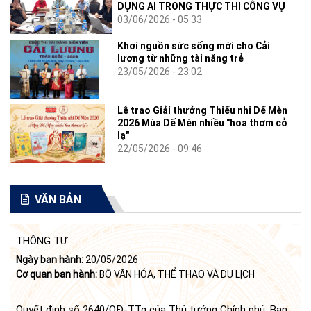
DỤNG AI TRONG THỰC THI CÔNG VỤ
03/06/2026 - 05:33
Khơi nguồn sức sống mới cho Cải
lương từ những tài năng trẻ
23/05/2026 - 23:02
Lễ trao Giải thưởng Thiếu nhi Dế Mèn
2026 Mùa Dế Mèn nhiều "hoa thơm cỏ
lạ"
22/05/2026 - 09:46
VĂN BẢN
THÔNG TƯ
Ngày ban hành:
20/05/2026
Cơ quan ban hành:
BỘ VĂN HÓA, THỂ THAO VÀ DU LỊCH
Quyết định số 2640/QĐ-TTg của Thủ tướng Chính phủ: Ban