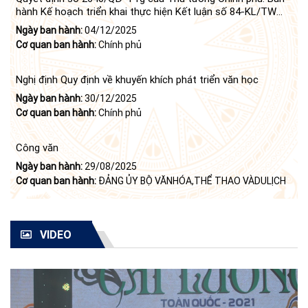
hành Kế hoạch triển khai thực hiện Kết luận số 84-KL/TW
ngày 21 tháng 6 năm 2024 của Bộ Chính trị tiếp tục thực
Ngày ban hành:
04/12/2025
hiện Nghị quyết số 23-NQ/TW ngày 16 tháng 6 năm 2008
Cơ quan ban hành:
Chính phủ
của Bộ Chính trị (khóa X) về "tiếp tục xây dựng và phát triển
văn học, nghệ thuật trong thời kỳ mới"
Nghị định Quy định về khuyến khích phát triển văn học
Ngày ban hành:
30/12/2025
Cơ quan ban hành:
Chính phủ
Công văn
Ngày ban hành:
29/08/2025
Cơ quan ban hành:
ĐẢNG ỦY BỘ VĂNHÓA,THỂ THAO VÀDULỊCH
VIDEO