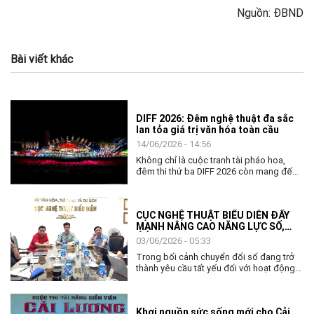
Nguồn: ĐBND
Bài viết khác
DIFF 2026: Đêm nghệ thuật đa sắc
lan tỏa giá trị văn hóa toàn cầu
14/06/2026 - 14:56
Không chỉ là cuộc tranh tài pháo hoa,
đêm thi thứ ba DIFF 2026 còn mang đến
không gian nghệ thuật đặc sắc, khẳng
định vai trò của văn hóa như nhịp cầu kết
nối cộng đồng và các quốc gia.
CỤC NGHỆ THUẬT BIỂU DIỄN ĐẨY
MẠNH NÂNG CAO NĂNG LỰC SỐ,
ỨNG DỤNG AI TRONG THỰC THI
03/06/2026 - 05:33
CÔNG VỤ
Trong bối cảnh chuyển đổi số đang trở
thành yêu cầu tất yếu đối với hoạt động
quản lý nhà nước, việc nâng cao năng lực
số và khả năng ứng dụng trí tuệ nhân tạo
(AI) cho đội ngũ cán bộ, công chức ngày
Khơi nguồn sức sống mới cho Cải
càng có ý nghĩa quan trọng. Với tinh thần