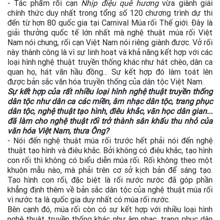
- Tác phẩm rối cạn
Nhịp điệu quê hương
vừa giành giải
chính thức duy nhất trong tổng số 120 chương trình dự thi
đến từ hơn 80 quốc gia tại Carnival Múa rối Thế giới. Đây là
giải thưởng quốc tế lớn nhất mà nghệ thuật múa rối Việt
Nam nói chung, rối cạn Việt Nam nói riêng giành được. Vở rối
này thành công là vì sự linh hoạt và khả năng kết hợp với các
loại hình nghệ thuật truyền thống khác như hát chèo, dân ca
quan họ, hát văn hầu đồng... Sự kết hợp đó làm toát lên
được bản sắc văn hóa truyền thống của dân tộc Việt Nam.
Sự kết hợp của rất nhiều loại hình nghệ thuật truyền thống
dân tộc như dân ca các miền, âm nhạc dân tộc, trang phục
dân tộc, nghệ thuật tạo hình, điêu khắc, văn học dân gian...
đã làm cho nghệ thuật rối trở thành sân khấu thu nhỏ của
văn hóa Việt Nam, thưa Ông?
- Nói đến nghệ thuật múa rối trước hết phải nói đến nghệ
thuật tạo hình và điêu khắc. Bởi không có điêu khắc, tạo hình
con rối thì không có biểu diễn múa rối. Rối không theo một
khuôn mẫu nào, mà phải trên cơ sở kịch bản để sáng tạo.
Tạo hình con rối, đặc biệt là rối nước nước đã góp phần
khẳng định thêm về bản sắc dân tộc của nghệ thuật múa rối
vì nước ta là quốc gia duy nhất có múa rối nước.
Bên cạnh đó, múa rối còn có sự kết hợp với nhiều loại hình
nghệ thuật truyền thống khác như âm nhạc, trang phục dân