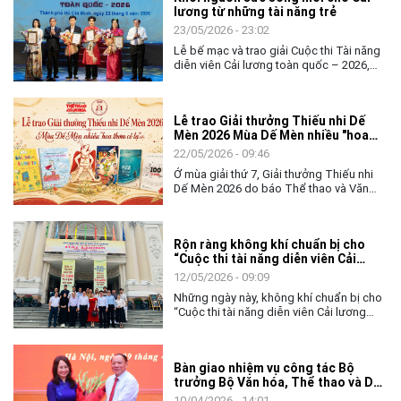
lương từ những tài năng trẻ
chủ động thích ứng và đổi mới, ngày
02/6, Cục Nghệ thuật biểu diễn đã tổ
23/05/2026 - 23:02
chức chương trình tập huấn, bồi dưỡng
Lễ bế mạc và trao giải Cuộc thi Tài năng
về chuyển đổi số và ứng dụng AI cho
diễn viên Cải lương toàn quốc – 2026,
toàn thể lãnh đạo, công chức và người
không chỉ khép lại một tuần tranh tài sôi
lao động của đơn vị.
nổi của các nghệ sĩ trẻ, mà còn mở ra
nhiều kỳ vọng về hành trình tiếp nối, gìn
Lễ trao Giải thưởng Thiếu nhi Dế
giữ và làm mới nghệ thuật Cải lương
Mèn 2026 Mùa Dế Mèn nhiều "hoa
trong đời sống đương đại.
thơm cỏ lạ"
22/05/2026 - 09:46
Ở mùa giải thứ 7, Giải thưởng Thiếu nhi
Dế Mèn 2026 do báo Thể thao và Văn
hóa (TTXVN) tổ chức đã có một "mùa
bội thu" khi toàn bộ Top 10 Chung khảo
đều được vinh danh với 6 Giải Khát vọng
Rộn ràng không khí chuẩn bị cho
Dế Mèn và 4 Tặng thưởng. Đặc biệt, mùa
“Cuộc thi tài năng diễn viên Cải
giải năm nay còn đánh dấu bước phát
lương toàn quốc - 2026”
triển mới khi Giải thưởng Lớn "Thành tựu
12/05/2026 - 09:09
trọn đời - Hiệp sĩ Dế Mèn" đã tìm được
Những ngày này, không khí chuẩn bị cho
chủ nhân xứng đáng.
“Cuộc thi tài năng diễn viên Cải lương
toàn quốc - 2026” đang diễn ra khẩn
trương, sôi nổi tại Thành phố Hồ Chí
Minh. Từ các đơn vị nghệ thuật, nhà hát
Bàn giao nhiệm vụ công tác Bộ
đến các tuyến phố trung tâm, hình ảnh về
trưởng Bộ Văn hóa, Thể thao và Du
cuộc thi đã bắt đầu xuất hiện, tạo nên
lịch
bầu không khí nghệ thuật đầy sắc màu,
10/04/2026 - 14:01