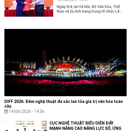
góp phần lan tỏa tình yêu đối với nghệ
Ngày 9/4, tại Hà Nội, Bộ Văn hóa, Thể
thuật Cải lương - loại hình sân khấu
thao và Du lịch trang trọng tổ chức Lễ
truyền thống đặc sắc của dân tộc.
bàn giao nhiệm vụ công tác Bộ trưởng
Bộ Văn hóa, Thể thao và Du lịch.
DIFF 2026: Đêm nghệ thuật đa sắc lan tỏa giá trị văn hóa toàn
cầu
14/06/2026 - 14:56
CỤC NGHỆ THUẬT BIỂU DIỄN ĐẨY
MẠNH NÂNG CAO NĂNG LỰC SỐ, ỨNG