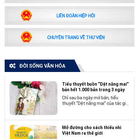
LIÊN ĐOÀN HIỆP HỘI
CHUYÊN TRANG VỀ THƯ VIỆN
ĐỜI SỐNG VĂN HÓA
Tiểu thuyết buồn “Dệt nắng mai”
bán hết 1.000 bản trong 3 ngày
Chỉ sau ba ngày mở bán, tiểu
thuyết “Dệt nắng mai” của tác giả
Nhật Lãng đã tạo nên một hiện
tượng đáng chú ý trong làng văn
chương trẻ khi cán mốc 1.000 bản
tiêu thụ.
Mở đường cho sách thiếu nhi
Việt Nam ra thế giới