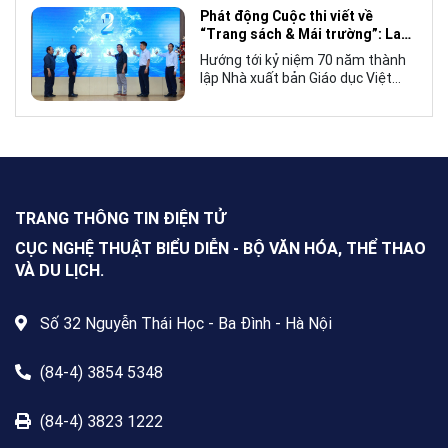
Mái trường”, hướng tới kỷ niệm 70
Phát động Cuộc thi viết về
năm thành lập Nhà xuất bản Giáo
“Trang sách & Mái trường”: Lan
dục Việt Nam vào năm 2027.
tỏa tình yêu học tập, tôn vinh
Hướng tới kỷ niệm 70 năm thành
những giá trị bền vững của giáo
lập Nhà xuất bản Giáo dục Việt
dục
Nam (NXBGDVN), sáng 9.6,
NXBGDVN phối hợp với Hội Nhà
văn Việt Nam chính thức phát
động Cuộc thi viết về “Trang sách
& Mái trường” trên phạm vi toàn
quốc, dành cho mọi công dân Việt
Nam trong và ngoài nước, không
TRANG THÔNG TIN ĐIỆN TỬ
giới hạn độ tuổi, nghề nghiệp hay
nơi cư trú.
CỤC NGHỆ THUẬT BIỂU DIỄN - BỘ VĂN HÓA, THỂ THAO
VÀ DU LỊCH.
Số 32 Nguyễn Thái Học - Ba Đình - Hà Nội
(84-4) 3854 5348
(84-4) 3823 1222