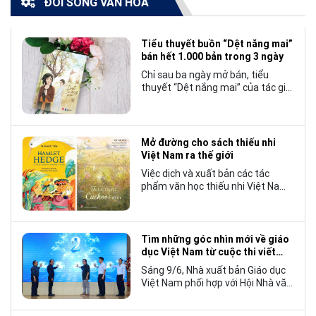
ĐỜI SỐNG VĂN HÓA
Tiểu thuyết buồn “Dệt nắng mai”
bán hết 1.000 bản trong 3 ngày
Chỉ sau ba ngày mở bán, tiểu
thuyết “Dệt nắng mai” của tác giả
Nhật Lãng đã tạo nên một hiện
tượng đáng chú ý trong làng văn
chương trẻ khi cán mốc 1.000 bản
tiêu thụ.
Mở đường cho sách thiếu nhi
Việt Nam ra thế giới
Việc dịch và xuất bản các tác
phẩm văn học thiếu nhi Việt Nam
bằng tiếng Anh không chỉ mở rộng
cơ hội tiếp cận cho độc giả quốc
tế, mà còn góp phần đưa những
câu chuyện mang đậm bản sắc
Tìm những góc nhìn mới về giáo
văn hóa Việt Nam bước ra thế giới.
dục Việt Nam từ cuộc thi viết
“Trang sách và Mái trường”
Sáng 9/6, Nhà xuất bản Giáo dục
Việt Nam phối hợp với Hội Nhà văn
Việt Nam tổ chức lễ phát động
cuộc thi viết về “Trang sách và