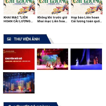
KHAI MẠC "LIÊN
Không khí trước giờ
Họp báo Liên hoan
HOAN CẢI LƯƠNG
khai mạc Liên hoan
Cải lương toàn quốc
TOÀN QUỐC - 2021"
cải lương toàn quốc
2021
THƯ VIỆN ẢNH