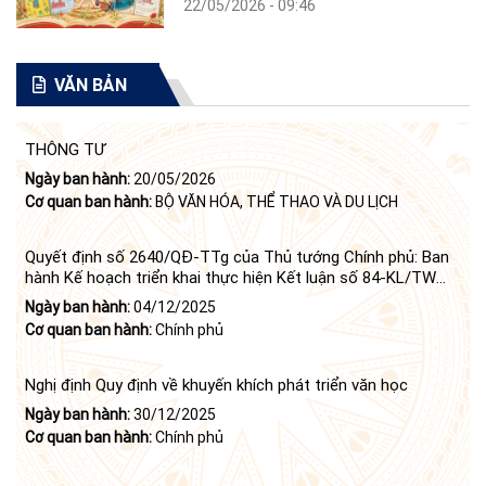
22/05/2026 - 09:46
VĂN BẢN
THÔNG TƯ
Ngày ban hành:
20/05/2026
Cơ quan ban hành:
BỘ VĂN HÓA, THỂ THAO VÀ DU LỊCH
Quyết định số 2640/QĐ-TTg của Thủ tướng Chính phủ: Ban
hành Kế hoạch triển khai thực hiện Kết luận số 84-KL/TW
ngày 21 tháng 6 năm 2024 của Bộ Chính trị tiếp tục thực
Ngày ban hành:
04/12/2025
hiện Nghị quyết số 23-NQ/TW ngày 16 tháng 6 năm 2008
Cơ quan ban hành:
Chính phủ
của Bộ Chính trị (khóa X) về "tiếp tục xây dựng và phát triển
văn học, nghệ thuật trong thời kỳ mới"
Nghị định Quy định về khuyến khích phát triển văn học
Ngày ban hành:
30/12/2025
Cơ quan ban hành:
Chính phủ