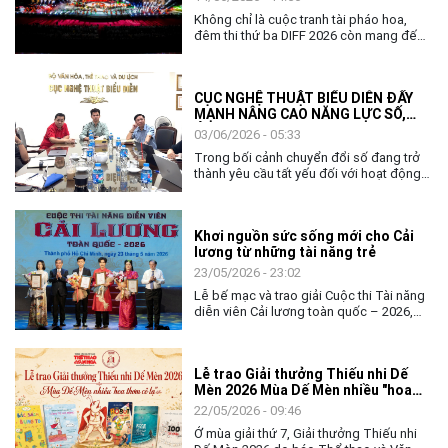
Không chỉ là cuộc tranh tài pháo hoa,
đêm thi thứ ba DIFF 2026 còn mang đến
không gian nghệ thuật đặc sắc, khẳng
định vai trò của văn hóa như nhịp cầu kết
nối cộng đồng và các quốc gia.
CỤC NGHỆ THUẬT BIỂU DIỄN ĐẨY
MẠNH NÂNG CAO NĂNG LỰC SỐ,
ỨNG DỤNG AI TRONG THỰC THI
03/06/2026 - 05:33
CÔNG VỤ
Trong bối cảnh chuyển đổi số đang trở
thành yêu cầu tất yếu đối với hoạt động
quản lý nhà nước, việc nâng cao năng lực
số và khả năng ứng dụng trí tuệ nhân tạo
(AI) cho đội ngũ cán bộ, công chức ngày
Khơi nguồn sức sống mới cho Cải
càng có ý nghĩa quan trọng. Với tinh thần
lương từ những tài năng trẻ
chủ động thích ứng và đổi mới, ngày
02/6, Cục Nghệ thuật biểu diễn đã tổ
23/05/2026 - 23:02
chức chương trình tập huấn, bồi dưỡng
Lễ bế mạc và trao giải Cuộc thi Tài năng
về chuyển đổi số và ứng dụng AI cho
diễn viên Cải lương toàn quốc – 2026,
toàn thể lãnh đạo, công chức và người
không chỉ khép lại một tuần tranh tài sôi
lao động của đơn vị.
nổi của các nghệ sĩ trẻ, mà còn mở ra
nhiều kỳ vọng về hành trình tiếp nối, gìn
Lễ trao Giải thưởng Thiếu nhi Dế
giữ và làm mới nghệ thuật Cải lương
Mèn 2026 Mùa Dế Mèn nhiều "hoa
trong đời sống đương đại.
thơm cỏ lạ"
22/05/2026 - 09:46
Ở mùa giải thứ 7, Giải thưởng Thiếu nhi