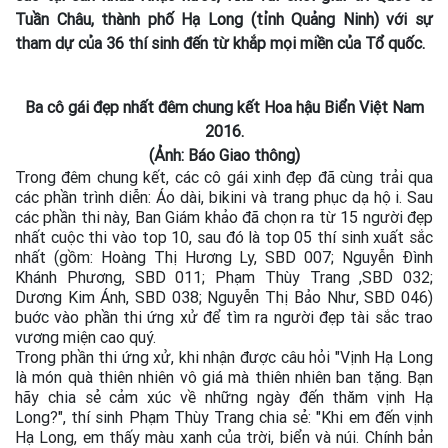
Tuần Châu, thành phố Hạ Long (tỉnh Quảng Ninh) với sự
tham dự của 36 thí sinh đến từ khắp mọi miền của Tổ quốc.
Ba cô gái đẹp nhất đêm chung kết Hoa hậu Biển Việt Nam
2016.
(Ảnh: Báo Giao thông)
Trong đêm chung kết, các cô gái xinh đẹp đã cùng trải qua
các phần trình diễn: Áo dài, bikini và trang phục dạ hội. Sau
các phần thi này, Ban Giám khảo đã chọn ra từ 15 người đẹp
nhất cuộc thi vào top 10, sau đó là top 05 thí sinh xuất sắc
nhất (gồm: Hoàng Thị Hương Ly, SBD 007; Nguyễn Đình
Khánh Phương, SBD 011; Phạm Thùy Trang ,SBD 032;
Dương Kim Ánh, SBD 038; Nguyễn Thị Bảo Như, SBD 046)
buớc vào phần thi ứng xử để tìm ra người đẹp tài sắc trao
vương miện cao quý.
Trong phần thi ứng xử, khi nhận được câu hỏi "Vịnh Hạ Long
là món quà thiên nhiên vô giá mà thiên nhiên ban tặng. Bạn
hãy chia sẻ cảm xúc về những ngày đến thăm vịnh Hạ
Long?", thí sinh Phạm Thùy Trang chia sẻ: "Khi em đến vịnh
Hạ Long, em thấy màu xanh của trời, biển và núi. Chính bản