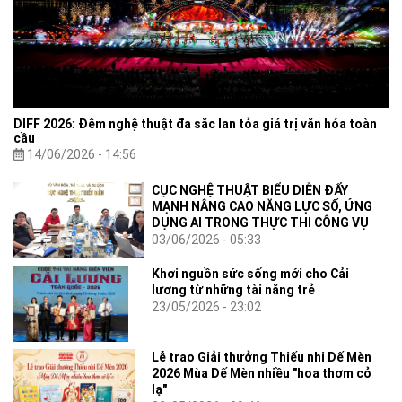
DIFF 2026: Đêm nghệ thuật đa sắc lan tỏa giá trị văn hóa toàn
cầu
14/06/2026 - 14:56
CỤC NGHỆ THUẬT BIỂU DIỄN ĐẨY
MẠNH NÂNG CAO NĂNG LỰC SỐ, ỨNG
DỤNG AI TRONG THỰC THI CÔNG VỤ
03/06/2026 - 05:33
Khơi nguồn sức sống mới cho Cải
lương từ những tài năng trẻ
23/05/2026 - 23:02
Lễ trao Giải thưởng Thiếu nhi Dế Mèn
2026 Mùa Dế Mèn nhiều "hoa thơm cỏ
lạ"