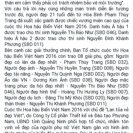
thân em cảm thấy phải có trách nhiệm bảo vệ môi trường".
Với câu trả lời này cùng những màn trình diễn ấn tượng
trước đó, người đẹp 21 tuổi đến từ Hòa Bình Phạm Thùy
Trang đã xuất sắc giành được chiếc vương miện cao quý của
cuộc thi Hoa hậu Biển Việt Nam 2016. Danh hiệu Á hậu 1
được trao cho thí sinh Nguyễn Thị Bảo Như (SBD 046); Danh
hiệu Á hậu 2 được trao cho thí sinh Nguyễn Đình Khánh
Phương (SBD 011).
Bên cạnh các giải thưởng chính, Ban Tổ chức cuộc thi Hoa
hậu Biển Việt Nam 2016 còn trao 08 giải phụ, gồm: Người
đẹp có làn da đẹp nhất - Phạm Thùy Trang (SBD 032);
Người đẹp ảnh - Nguyễn Thị Huyền Trang (SBD 008); Người
đẹp tài năng - Nguyễn Thị Quỳnh Nga (SBD 002); Người đẹp
Áo dài VN - Dương Kim Ánh (SBD 038); Người đẹp mặc
trang phục dạ hội đẹp nhất - Nguyễn Thị Bảo Như (SBD
046); Người đẹp hình thể - Hoàng Thị Hương Ly (SBD 007);
Người đẹp du lịch - Đặng Thị Mỹ Khôi (SBD 020); Người đẹp
thân thiện - Nguyễn Thị Khánh Phương (SBD 011).
Cuộc thi Hoa hậu Biển Việt Nam 2016 với chủ đề “Lan tỏa vẻ
đẹp Việt”, do Công ty Cổ phần Thiết kế và Đào tạo Phương
Nam, UBND tỉnh Quảng Ninh phối hợp tổ chức, nhằm tôn
vinh vẻ đẹp của người phụ nữ Việt Nam gắn với hình ảnh