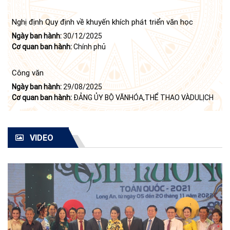
của Bộ Chính trị (khóa X) về "tiếp tục xây dựng và phát triển
văn học, nghệ thuật trong thời kỳ mới"
Nghị định Quy định về khuyến khích phát triển văn học
Ngày ban hành:
30/12/2025
Cơ quan ban hành:
Chính phủ
Công văn
Ngày ban hành:
29/08/2025
Cơ quan ban hành:
ĐẢNG ỦY BỘ VĂNHÓA,THỂ THAO VÀDULỊCH
VIDEO