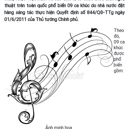
thuật trên toàn quốc phổ biến 09 ca khúc do nhà nước đặt
hàng sáng tác thực hiện Quyết định số 844/QĐ-TTg ngày
01/6/2011 của Thủ tướng Chính phủ.
Theo
đó,
09 ca
khúc
được
phổ
biến
gồm:
Ảnh minh họa.