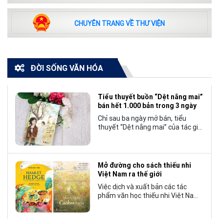
CHUYÊN TRANG VỀ THƯ VIỆN
ĐỜI SỐNG VĂN HÓA
Tiểu thuyết buồn “Dệt nắng mai”
bán hết 1.000 bản trong 3 ngày
Chỉ sau ba ngày mở bán, tiểu
thuyết “Dệt nắng mai” của tác giả
Nhật Lãng đã tạo nên một hiện
tượng đáng chú ý trong làng văn
chương trẻ khi cán mốc 1.000 bản
tiêu thụ.
Mở đường cho sách thiếu nhi
Việt Nam ra thế giới
Việc dịch và xuất bản các tác
phẩm văn học thiếu nhi Việt Nam
bằng tiếng Anh không chỉ mở rộng
cơ hội tiếp cận cho độc giả quốc