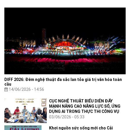
DIFF 2026: Đêm nghệ thuật đa sắc lan tỏa giá trị văn hóa toàn
cầu
14/06/2026 - 14:56
CỤC NGHỆ THUẬT BIỂU DIỄN ĐẨY
MẠNH NÂNG CAO NĂNG LỰC SỐ, ỨNG
DỤNG AI TRONG THỰC THI CÔNG VỤ
03/06/2026 - 05:33
Khơi nguồn sức sống mới cho Cải