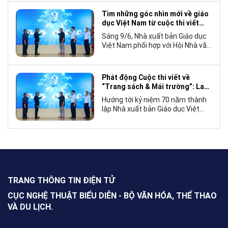
tế, mà còn góp phần đưa những
câu chuyện mang đậm bản sắc
Tìm những góc nhìn mới về giáo
văn hóa Việt Nam bước ra thế giới.
dục Việt Nam từ cuộc thi viết
“Trang sách và Mái trường”
Sáng 9/6, Nhà xuất bản Giáo dục
Việt Nam phối hợp với Hội Nhà văn
Việt Nam tổ chức lễ phát động
cuộc thi viết về “Trang sách và
Mái trường”, hướng tới kỷ niệm 70
Phát động Cuộc thi viết về
năm thành lập Nhà xuất bản Giáo
“Trang sách & Mái trường”: Lan
dục Việt Nam vào năm 2027.
tỏa tình yêu học tập, tôn vinh
Hướng tới kỷ niệm 70 năm thành
những giá trị bền vững của giáo
lập Nhà xuất bản Giáo dục Việt
dục
Nam (NXBGDVN), sáng 9.6,
NXBGDVN phối hợp với Hội Nhà
văn Việt Nam chính thức phát
động Cuộc thi viết về “Trang sách
& Mái trường” trên phạm vi toàn
quốc, dành cho mọi công dân Việt
Nam trong và ngoài nước, không
TRANG THÔNG TIN ĐIỆN TỬ
giới hạn độ tuổi, nghề nghiệp hay
nơi cư trú.
CỤC NGHỆ THUẬT BIỂU DIỄN - BỘ VĂN HÓA, THỂ THAO
VÀ DU LỊCH.