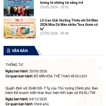
lương từ những tài năng trẻ
23/05/2026 - 23:02
Lễ trao Giải thưởng Thiếu nhi Dế Mèn
2026 Mùa Dế Mèn nhiều "hoa thơm cỏ
lạ"
22/05/2026 - 09:46
VĂN BẢN
THÔNG TƯ
Ngày ban hành:
20/05/2026
Cơ quan ban hành:
BỘ VĂN HÓA, THỂ THAO VÀ DU LỊCH
Quyết định số 2640/QĐ-TTg của Thủ tướng Chính phủ: Ban
hành Kế hoạch triển khai thực hiện Kết luận số 84-KL/TW
ngày 21 tháng 6 năm 2024 của Bộ Chính trị tiếp tục thực
Ngày ban hành:
04/12/2025
hiện Nghị quyết số 23-NQ/TW ngày 16 tháng 6 năm 2008
Cơ quan ban hành:
Chính phủ