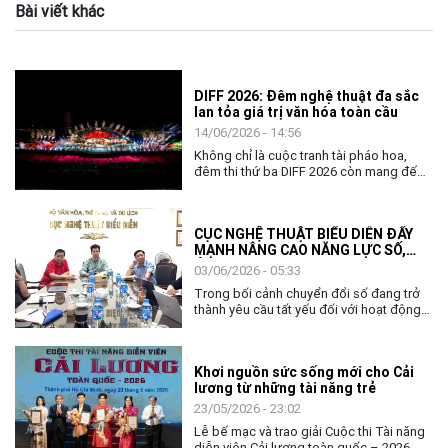
Bài viết khác
DIFF 2026: Đêm nghệ thuật đa sắc
lan tỏa giá trị văn hóa toàn cầu
14/06/2026 - 14:56
Không chỉ là cuộc tranh tài pháo hoa,
đêm thi thứ ba DIFF 2026 còn mang đến
không gian nghệ thuật đặc sắc, khẳng
định vai trò của văn hóa như nhịp cầu kết
nối cộng đồng và các quốc gia.
CỤC NGHỆ THUẬT BIỂU DIỄN ĐẨY
MẠNH NÂNG CAO NĂNG LỰC SỐ,
ỨNG DỤNG AI TRONG THỰC THI
03/06/2026 - 05:33
CÔNG VỤ
Trong bối cảnh chuyển đổi số đang trở
thành yêu cầu tất yếu đối với hoạt động
quản lý nhà nước, việc nâng cao năng lực
số và khả năng ứng dụng trí tuệ nhân tạo
(AI) cho đội ngũ cán bộ, công chức ngày
Khơi nguồn sức sống mới cho Cải
càng có ý nghĩa quan trọng. Với tinh thần
lương từ những tài năng trẻ
chủ động thích ứng và đổi mới, ngày
02/6, Cục Nghệ thuật biểu diễn đã tổ
23/05/2026 - 23:02
chức chương trình tập huấn, bồi dưỡng
Lễ bế mạc và trao giải Cuộc thi Tài năng
về chuyển đổi số và ứng dụng AI cho
diễn viên Cải lương toàn quốc – 2026,