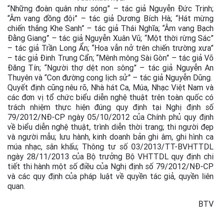
“Những đoàn quân như sóng” – tác giả Nguyễn Đức Trịnh;
“Âm vang đồng đội” – tác giả Dương Bích Hà; “Hát mừng
chiến thắng Khe Sanh” – tác giả Thái Nghĩa; “Âm vang Bạch
Đằng Giang” – tác giả Nguyễn Xuân Vũ; “Một thời rừng Sác”
– tác giả Trần Long Ẩn; “Hoa vẫn nở trên chiến trường xưa”
– tác giả Đinh Trung Cẩn; “Mênh mông Sài Gòn” – tác giả Võ
Đăng Tín; “Người thợ dệt non sông” – tác giả Nguyễn An
Thuyên và “Con đường cong lịch sử” – tác giả Nguyễn Dũng.
Quyết định cũng nêu rõ, Nhà hát Ca, Múa, Nhạc Việt Nam và
các đơn vị tổ chức biểu diễn nghệ thuật trên toàn quốc có
trách nhiệm thực hiện đúng quy định tại Nghị định số
79/2012/NĐ-CP ngày 05/10/2012 của Chính phủ quy định
về biểu diễn nghệ thuật, trình diễn thời trang; thi người đẹp
và người mẫu; lưu hành, kinh doanh bản ghi âm, ghi hình ca
múa nhạc, sân khấu; Thông tư số 03/2013/TT-BVHTTDL
ngày 28/11/2013 của Bộ trưởng Bộ VHTTDL quy định chi
tiết thi hành một số điều của Nghị định số 79/2012/NĐ-CP
và các quy định của pháp luật về quyền tác giả, quyền liên
quan.
BTV