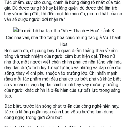
Tác phẩm, suy cho cùng, chính là bóng dáng rõ nhất của tác
giả. Dù được tung hô hay bị lãng quên, dù được thả lên trời
hay vùi xuống đất, thì đến một lúc nào đó, giá trị thật của nó
vẫn sẽ được người đời nhận ra.”
Các nhà văn, nhà thơ tặng hoa chúc mừng tác giả Vũ Thanh
Hoa
Bên cạnh đó, chị cũng bày tỏ quan điểm thẳng thắn về nền
tảng và trách nhiệm của người cầm bút hiện đại. Theo nữ
nhà thơ, một người viết chân chính phải có nền tảng văn hóa
dày dặn được tích lũy từ sự tự học và những va đập của đời
sống, thay vì chỉ phụ thuộc vào trường lớp. Chị nhấn mạnh
rằng mỗi tác phẩm mới đều phải có sự bứt phá và khác biệt
so với cái cũ, việc lặp lại chính mình hay vay mượn ý tưởng
của người khác chính là biểu hiện của sự bất lực trong sáng
tạo.
Đặc biệt, trước làn sóng phát triển của công nghệ hiện nay,
tác giả không ngần ngại cảnh báo về xu hướng lạm dụng
công nghệ trong giới cầm bút.