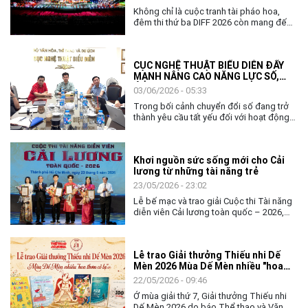
Không chỉ là cuộc tranh tài pháo hoa,
đêm thi thứ ba DIFF 2026 còn mang đến
không gian nghệ thuật đặc sắc, khẳng
định vai trò của văn hóa như nhịp cầu kết
nối cộng đồng và các quốc gia.
CỤC NGHỆ THUẬT BIỂU DIỄN ĐẨY
MẠNH NÂNG CAO NĂNG LỰC SỐ,
ỨNG DỤNG AI TRONG THỰC THI
03/06/2026 - 05:33
CÔNG VỤ
Trong bối cảnh chuyển đổi số đang trở
thành yêu cầu tất yếu đối với hoạt động
quản lý nhà nước, việc nâng cao năng lực
số và khả năng ứng dụng trí tuệ nhân tạo
(AI) cho đội ngũ cán bộ, công chức ngày
Khơi nguồn sức sống mới cho Cải
càng có ý nghĩa quan trọng. Với tinh thần
lương từ những tài năng trẻ
chủ động thích ứng và đổi mới, ngày
02/6, Cục Nghệ thuật biểu diễn đã tổ
23/05/2026 - 23:02
chức chương trình tập huấn, bồi dưỡng
Lễ bế mạc và trao giải Cuộc thi Tài năng
về chuyển đổi số và ứng dụng AI cho
diễn viên Cải lương toàn quốc – 2026,
toàn thể lãnh đạo, công chức và người
không chỉ khép lại một tuần tranh tài sôi
lao động của đơn vị.
nổi của các nghệ sĩ trẻ, mà còn mở ra
nhiều kỳ vọng về hành trình tiếp nối, gìn
Lễ trao Giải thưởng Thiếu nhi Dế
giữ và làm mới nghệ thuật Cải lương
Mèn 2026 Mùa Dế Mèn nhiều "hoa
trong đời sống đương đại.
thơm cỏ lạ"
22/05/2026 - 09:46
Ở mùa giải thứ 7, Giải thưởng Thiếu nhi
Dế Mèn 2026 do báo Thể thao và Văn