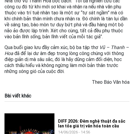
Nhà thơ Vũ Thanh Hoa bộc bạch: “Tôi đã nghiên cứu các
công cụ đó từ khi mới sơ khai và nhận ra nếu nhà văn phụ
thuộc vào trí tuệ nhân tạo là một sự “tự sát ngầm” mà có
khi chính bản thân mình chưa nhận ra. Đó chính là tàn lụi dần
về sáng tạo, bào mòn tư duy bứt phá và đầu hàng một bộ
não ảo được lập trình. Xét cho cùng, tất cả đều phụ thuộc
vào bản lĩnh sống, bản lĩnh viết của mỗi tác giả”.
Qua buổi giao lưu đầy cảm xúc, bộ ba tập thơ
Vũ – Thanh –
Hoa
đã để lại dư âm đẹp trong lòng công chúng với thông
điệp giản dị mà sâu sắc, đó là hãy dũng cảm đối diện, học
cách thấu hiểu và không ngừng làm mới bản thân trước
những sóng gió của cuộc đời.
Theo Báo Văn hóa
Bài viết khác
DIFF 2026: Đêm nghệ thuật đa sắc
lan tỏa giá trị văn hóa toàn cầu
14/06/2026 - 14:56