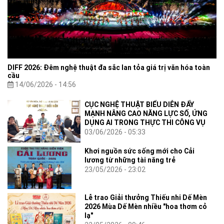
DIFF 2026: Đêm nghệ thuật đa sắc lan tỏa giá trị văn hóa toàn
cầu
14/06/2026 - 14:56
CỤC NGHỆ THUẬT BIỂU DIỄN ĐẨY
MẠNH NÂNG CAO NĂNG LỰC SỐ, ỨNG
DỤNG AI TRONG THỰC THI CÔNG VỤ
03/06/2026 - 05:33
Khơi nguồn sức sống mới cho Cải
lương từ những tài năng trẻ
23/05/2026 - 23:02
Lễ trao Giải thưởng Thiếu nhi Dế Mèn
2026 Mùa Dế Mèn nhiều "hoa thơm cỏ
lạ"