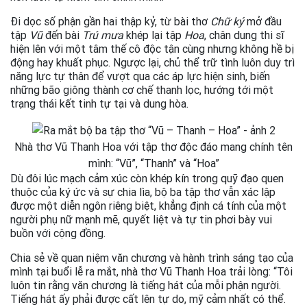
Đi dọc số phận gần hai thập kỷ, từ bài thơ
Chữ ký
mở đầu
tập
Vũ
đến bài
Trú mưa
khép lại tập
Hoa
, chân dung thi sĩ
hiện lên với một tâm thế cô độc tận cùng nhưng không hề bị
động hay khuất phục. Ngược lại, chủ thể trữ tình luôn duy trì
năng lực tự thân để vượt qua các áp lực hiện sinh, biến
những bão giông thành cơ chế thanh lọc, hướng tới một
trạng thái kết tinh tự tại và dung hòa.
Nhà thơ Vũ Thanh Hoa với tập thơ độc đáo mang chính tên
mình: “Vũ”, “Thanh” và “Hoa”
Dù đôi lúc mạch cảm xúc còn khép kín trong quỹ đạo quen
thuộc của ký ức và sự chia lìa, bộ ba tập thơ vẫn xác lập
được một diễn ngôn riêng biệt, khẳng định cá tính của một
người phụ nữ mạnh mẽ, quyết liệt và tự tin phơi bày vui
buồn với cộng đồng.
Chia sẻ về quan niệm văn chương và hành trình sáng tạo của
mình tại buổi lễ ra mắt, nhà thơ Vũ Thanh Hoa trải lòng: “Tôi
luôn tin rằng văn chương là tiếng hát của mỗi phận người.
Tiếng hát ấy phải được cất lên tự do, mỹ cảm nhất có thể.