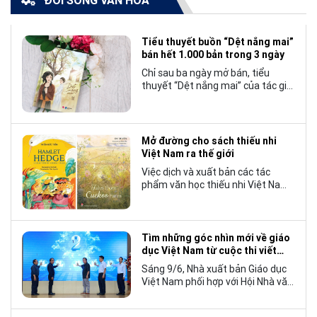
ĐỜI SỐNG VĂN HÓA
Tiểu thuyết buồn “Dệt nắng mai”
bán hết 1.000 bản trong 3 ngày
Chỉ sau ba ngày mở bán, tiểu
thuyết “Dệt nắng mai” của tác giả
Nhật Lãng đã tạo nên một hiện
tượng đáng chú ý trong làng văn
chương trẻ khi cán mốc 1.000 bản
tiêu thụ.
Mở đường cho sách thiếu nhi
Việt Nam ra thế giới
Việc dịch và xuất bản các tác
phẩm văn học thiếu nhi Việt Nam
bằng tiếng Anh không chỉ mở rộng
cơ hội tiếp cận cho độc giả quốc
tế, mà còn góp phần đưa những
câu chuyện mang đậm bản sắc
Tìm những góc nhìn mới về giáo
văn hóa Việt Nam bước ra thế giới.
dục Việt Nam từ cuộc thi viết
“Trang sách và Mái trường”
Sáng 9/6, Nhà xuất bản Giáo dục
Việt Nam phối hợp với Hội Nhà văn
Việt Nam tổ chức lễ phát động
cuộc thi viết về “Trang sách và