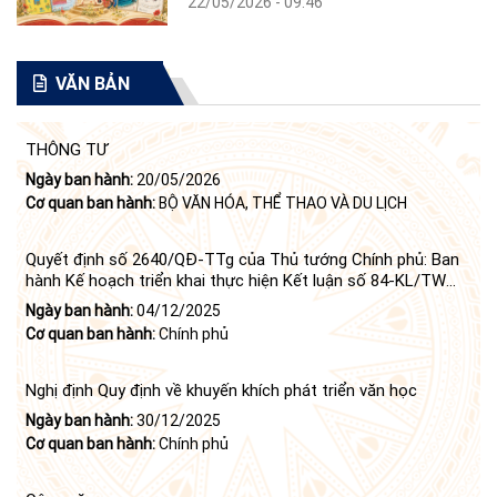
22/05/2026 - 09:46
VĂN BẢN
THÔNG TƯ
Ngày ban hành:
20/05/2026
Cơ quan ban hành:
BỘ VĂN HÓA, THỂ THAO VÀ DU LỊCH
Quyết định số 2640/QĐ-TTg của Thủ tướng Chính phủ: Ban
hành Kế hoạch triển khai thực hiện Kết luận số 84-KL/TW
ngày 21 tháng 6 năm 2024 của Bộ Chính trị tiếp tục thực
Ngày ban hành:
04/12/2025
hiện Nghị quyết số 23-NQ/TW ngày 16 tháng 6 năm 2008
Cơ quan ban hành:
Chính phủ
của Bộ Chính trị (khóa X) về "tiếp tục xây dựng và phát triển
văn học, nghệ thuật trong thời kỳ mới"
Nghị định Quy định về khuyến khích phát triển văn học
Ngày ban hành:
30/12/2025
Cơ quan ban hành:
Chính phủ