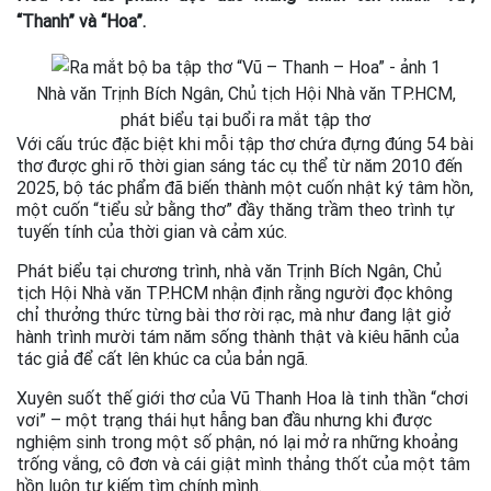
“Thanh” và “Hoa”.
Nhà văn Trịnh Bích Ngân, Chủ tịch Hội Nhà văn TP.HCM,
phát biểu tại buổi ra mắt tập thơ
Với cấu trúc đặc biệt khi mỗi tập thơ chứa đựng đúng 54 bài
thơ được ghi rõ thời gian sáng tác cụ thể từ năm 2010 đến
2025, bộ tác phẩm đã biến thành một cuốn nhật ký tâm hồn,
một cuốn “tiểu sử bằng thơ” đầy thăng trầm theo trình tự
tuyến tính của thời gian và cảm xúc.
Phát biểu tại chương trình, nhà văn Trịnh Bích Ngân, Chủ
tịch Hội Nhà văn TP.HCM nhận định rằng người đọc không
chỉ thưởng thức từng bài thơ rời rạc, mà như đang lật giở
hành trình mười tám năm sống thành thật và kiêu hãnh của
tác giả để cất lên khúc ca của bản ngã.
Xuyên suốt thế giới thơ của Vũ Thanh Hoa là tinh thần “chơi
vơi” – một trạng thái hụt hẫng ban đầu nhưng khi được
nghiệm sinh trong một số phận, nó lại mở ra những khoảng
trống vắng, cô đơn và cái giật mình thảng thốt của một tâm
hồn luôn tự kiếm tìm chính mình.