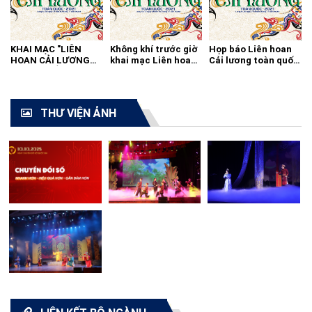
KHAI MẠC "LIÊN
Không khí trước giờ
Họp báo Liên hoan
HOAN CẢI LƯƠNG
khai mạc Liên hoan
Cải lương toàn quốc
TOÀN QUỐC - 2021"
cải lương toàn quốc
2021
THƯ VIỆN ẢNH