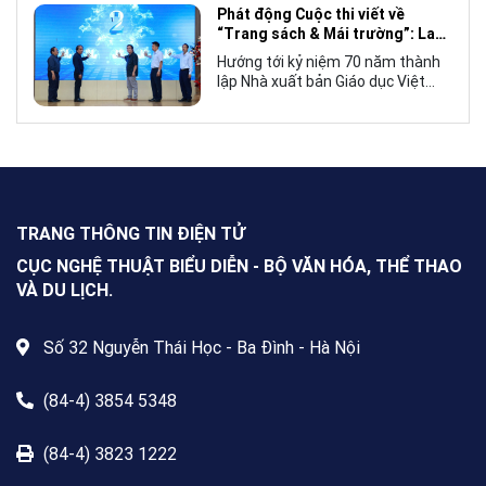
Mái trường”, hướng tới kỷ niệm 70
Phát động Cuộc thi viết về
năm thành lập Nhà xuất bản Giáo
“Trang sách & Mái trường”: Lan
dục Việt Nam vào năm 2027.
tỏa tình yêu học tập, tôn vinh
Hướng tới kỷ niệm 70 năm thành
những giá trị bền vững của giáo
lập Nhà xuất bản Giáo dục Việt
dục
Nam (NXBGDVN), sáng 9.6,
NXBGDVN phối hợp với Hội Nhà
văn Việt Nam chính thức phát
động Cuộc thi viết về “Trang sách
& Mái trường” trên phạm vi toàn
quốc, dành cho mọi công dân Việt
Nam trong và ngoài nước, không
TRANG THÔNG TIN ĐIỆN TỬ
giới hạn độ tuổi, nghề nghiệp hay
nơi cư trú.
CỤC NGHỆ THUẬT BIỂU DIỄN - BỘ VĂN HÓA, THỂ THAO
VÀ DU LỊCH.
Số 32 Nguyễn Thái Học - Ba Đình - Hà Nội
(84-4) 3854 5348
(84-4) 3823 1222