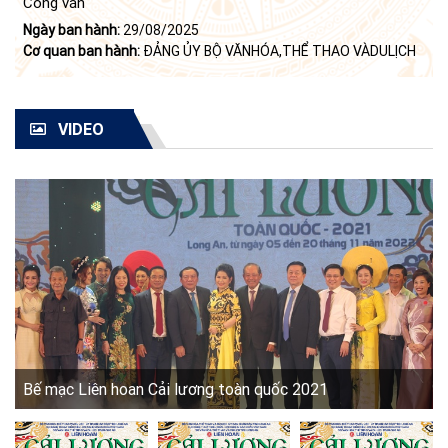
Công văn
Ngày ban hành:
29/08/2025
Cơ quan ban hành:
ĐẢNG ỦY BỘ VĂNHÓA,THỂ THAO VÀDULỊCH
VIDEO
Bế mạc Liên hoan Cải lương toàn quốc 2021