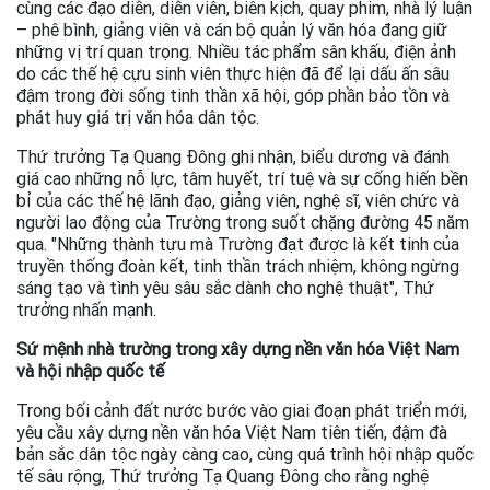
cùng các đạo diễn, diễn viên, biên kịch, quay phim, nhà lý luận
– phê bình, giảng viên và cán bộ quản lý văn hóa đang giữ
những vị trí quan trọng. Nhiều tác phẩm sân khấu, điện ảnh
do các thế hệ cựu sinh viên thực hiện đã để lại dấu ấn sâu
đậm trong đời sống tinh thần xã hội, góp phần bảo tồn và
phát huy giá trị văn hóa dân tộc.
Thứ trưởng Tạ Quang Đông ghi nhận, biểu dương và đánh
giá cao những nỗ lực, tâm huyết, trí tuệ và sự cống hiến bền
bỉ của các thế hệ lãnh đạo, giảng viên, nghệ sĩ, viên chức và
người lao động của Trường trong suốt chặng đường 45 năm
qua. "Những thành tựu mà Trường đạt được là kết tinh của
truyền thống đoàn kết, tinh thần trách nhiệm, không ngừng
sáng tạo và tình yêu sâu sắc dành cho nghệ thuật", Thứ
trưởng nhấn mạnh.
Sứ mệnh nhà trường trong xây dựng nền văn hóa Việt Nam
và hội nhập quốc tế
Trong bối cảnh đất nước bước vào giai đoạn phát triển mới,
yêu cầu xây dựng nền văn hóa Việt Nam tiên tiến, đậm đà
bản sắc dân tộc ngày càng cao, cùng quá trình hội nhập quốc
tế sâu rộng, Thứ trưởng Tạ Quang Đông cho rằng nghệ