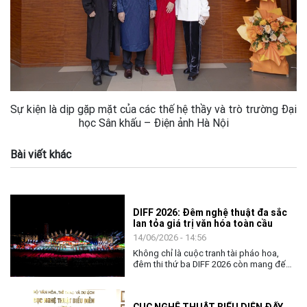
Sự kiện là dịp gặp mặt của các thế hệ thầy và trò trường Đại
học Sân khấu – Điện ảnh Hà Nội
Bài viết khác
DIFF 2026: Đêm nghệ thuật đa sắc
lan tỏa giá trị văn hóa toàn cầu
14/06/2026 - 14:56
Không chỉ là cuộc tranh tài pháo hoa,
đêm thi thứ ba DIFF 2026 còn mang đến
không gian nghệ thuật đặc sắc, khẳng
định vai trò của văn hóa như nhịp cầu kết
nối cộng đồng và các quốc gia.
CỤC NGHỆ THUẬT BIỂU DIỄN ĐẨY