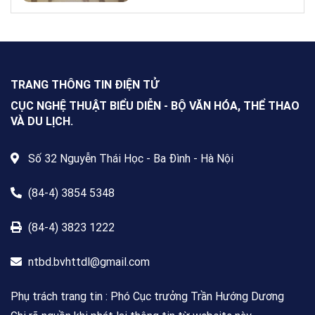
NXBGDVN phối hợp với Hội Nhà
văn Việt Nam chính thức phát
động Cuộc thi viết về “Trang sách
& Mái trường” trên phạm vi toàn
quốc, dành cho mọi công dân Việt
Nam trong và ngoài nước, không
TRANG THÔNG TIN ĐIỆN TỬ
giới hạn độ tuổi, nghề nghiệp hay
nơi cư trú.
CỤC NGHỆ THUẬT BIỂU DIỄN - BỘ VĂN HÓA, THỂ THAO
VÀ DU LỊCH.
Số 32 Nguyễn Thái Học - Ba Đình - Hà Nội
(84-4) 3854 5348
(84-4) 3823 1222
ntbd.bvhttdl@gmail.com
Phụ trách trang tin : Phó Cục trưởng Trần Hướng Dương