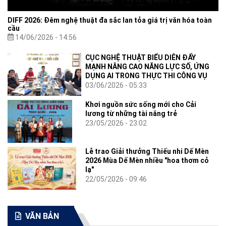
DIFF 2026: Đêm nghệ thuật đa sắc lan tỏa giá trị văn hóa toàn
cầu
14/06/2026 - 14:56
CỤC NGHỆ THUẬT BIỂU DIỄN ĐẨY
MẠNH NÂNG CAO NĂNG LỰC SỐ, ỨNG
DỤNG AI TRONG THỰC THI CÔNG VỤ
03/06/2026 - 05:33
Khơi nguồn sức sống mới cho Cải
lương từ những tài năng trẻ
23/05/2026 - 23:02
Lễ trao Giải thưởng Thiếu nhi Dế Mèn
2026 Mùa Dế Mèn nhiều "hoa thơm cỏ
lạ"
22/05/2026 - 09:46
VĂN BẢN