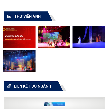
TOÀN QUỐC - 2021"
cải lương toàn quốc
2021
THƯ VIỆN ẢNH
LIÊN KẾT BỘ NGÀNH