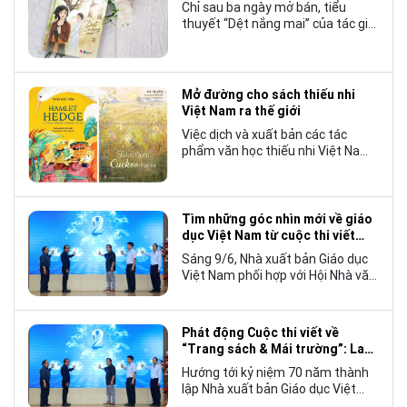
Chỉ sau ba ngày mở bán, tiểu
thuyết “Dệt nắng mai” của tác giả
Nhật Lãng đã tạo nên một hiện
tượng đáng chú ý trong làng văn
chương trẻ khi cán mốc 1.000 bản
tiêu thụ.
Mở đường cho sách thiếu nhi
Việt Nam ra thế giới
Việc dịch và xuất bản các tác
phẩm văn học thiếu nhi Việt Nam
bằng tiếng Anh không chỉ mở rộng
cơ hội tiếp cận cho độc giả quốc
tế, mà còn góp phần đưa những
câu chuyện mang đậm bản sắc
Tìm những góc nhìn mới về giáo
văn hóa Việt Nam bước ra thế giới.
dục Việt Nam từ cuộc thi viết
“Trang sách và Mái trường”
Sáng 9/6, Nhà xuất bản Giáo dục
Việt Nam phối hợp với Hội Nhà văn
Việt Nam tổ chức lễ phát động
cuộc thi viết về “Trang sách và
Mái trường”, hướng tới kỷ niệm 70
Phát động Cuộc thi viết về
năm thành lập Nhà xuất bản Giáo
“Trang sách & Mái trường”: Lan
dục Việt Nam vào năm 2027.
tỏa tình yêu học tập, tôn vinh
Hướng tới kỷ niệm 70 năm thành
những giá trị bền vững của giáo
lập Nhà xuất bản Giáo dục Việt
dục
Nam (NXBGDVN), sáng 9.6,