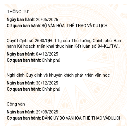
THÔNG TƯ
Ngày ban hành:
20/05/2026
Cơ quan ban hành:
BỘ VĂN HÓA, THỂ THAO VÀ DU LỊCH
Quyết định số 2640/QĐ-TTg của Thủ tướng Chính phủ: Ban
hành Kế hoạch triển khai thực hiện Kết luận số 84-KL/TW
ngày 21 tháng 6 năm 2024 của Bộ Chính trị tiếp tục thực
Ngày ban hành:
04/12/2025
hiện Nghị quyết số 23-NQ/TW ngày 16 tháng 6 năm 2008
Cơ quan ban hành:
Chính phủ
của Bộ Chính trị (khóa X) về "tiếp tục xây dựng và phát triển
văn học, nghệ thuật trong thời kỳ mới"
Nghị định Quy định về khuyến khích phát triển văn học
Ngày ban hành:
30/12/2025
Cơ quan ban hành:
Chính phủ
Công văn
Ngày ban hành:
29/08/2025
Cơ quan ban hành:
ĐẢNG ỦY BỘ VĂNHÓA,THỂ THAO VÀDULỊCH