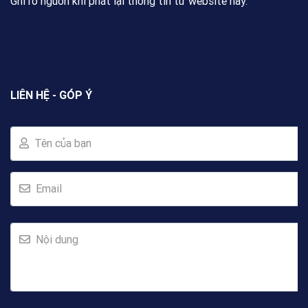
Ghi rõ nguồn khi phát lại thông tin từ website này.
LIÊN HỆ - GÓP Ý
Tên của bạn
Email
Nội dung