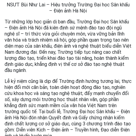
NSƯT Bùi Như Lai – Hiệu trưởng Trường Đại học Sân khấu
– Điện ảnh Hà Nội
Từ những lớp học giản dị ban đầu, Trường Đại học Sân khấu
– Điện ảnh Hà Nội đã kiên định sứ mệnh đào tạo đội ngũ
nghệ sĩ – trí thức vừa giỏi chuyên môn, vừa vững bản lĩnh
văn hóa và trách nhiệm xã hội, góp phần quan trọng tạo nên
diện mạo của sân khấu, điện ảnh và nghệ thuật biểu diễn Việt
Nam đương đại. Đến nay, Trường tiếp tục nâng cao chất
lượng đào tạo, triển khai đào tạo tài năng, hoàn thành kiểm
định giáo dục, khẳng định vị thế cơ sở đào tạo nghệ thuật
đầu ngành.
Lễ kỷ niệm cũng là dịp để Trường định hướng tương lai, thực
hiện đổi mới căn bản, toàn diện hoạt động đào tạo, nghiên
cứu khoa học và sáng tạo nghệ thuật; đẩy mạnh chuyển đổi
số, xây dựng môi trường học thuật nhân văn, góp phần
khẳng định sức mạnh mềm của văn hóa Việt Nam trên
trường quốc tế. Tại buổi lễ, Trường Đại học Sân khấu – Điện
ảnh Hà Nội đón nhận Quyết định và Giấy chứng nhận kiểm
định chất lượng cơ sở giáo dục, cùng 3 chương trình đào tạo
gồm: Diễn viên Kịch – Điện ảnh – Truyền hình, Đạo diễn Điện
ảnh và Huấn luyện múa.