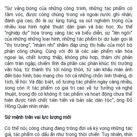
“Sự vắng bóng của những công trình, những tác phẩm có
tầm vóc, được công chúng trong và ngoài nước ghi nhận,
đánh giá cao; đó là sự lúng túng, sa sút nghiêm trọng của
nhiều loại hình nghệ thuật dân gian và bác học. Xu thế
“nghiệp dư” hóa trong sáng tác và biểu diễn, sự “lên ngôi”
của những những loại hình, những tác phẩm bị dư luận gọi là
“thị trường”, “nhảm nhí” nhằm đáp ứng thị hiếu của một bộ
phận công chúng. Cùng với đó là các sản phẩm văn hóa
ngoại lai, chất lượng thấp, không phù hợp, thậm chí phản
cảm tràn ngập, chiếm lĩnh đa phần các phân khúc thị trường
văn hóa, từ thành thị tới nông thôn, từ sân khấu màn ảnh
đến báo hình, báo mạng cho tới cả những chốn linh thiêng, di
tích, lễ hội. Và đặc biệt, số lượng tác phẩm ngày càng nhiều,
song còn ít tác phẩm có giá trị cao về tư tưởng và nghệ
thuật, trong đó có không ít tác phẩm và hoạt động chưa thể
hiện được tính chất tiên tiến và bản sắc dân tộc”, ông Đỗ
Hồng Quân nhìn nhận.
Sứ mệnh trên vai lực lượng mới
Có thể nói, công chúng đang trông đợi và kỳ vọng những tác
giả, tác phẩm có dấu ấn như trong thời chiến. Tuy nhiên, nhìn