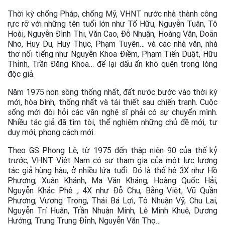
Thời kỳ chống Pháp, chống Mỹ, VHNT nước nhà thành công
rực rỡ với những tên tuổi lớn như Tố Hữu, Nguyễn Tuân, Tô
Hoài, Nguyễn Đình Thi, Văn Cao, Đỗ Nhuận, Hoàng Vân, Doãn
Nho, Huy Du, Huy Thục, Phạm Tuyên… và các nhà văn, nhà
thơ nổi tiếng như Nguyễn Khoa Điềm, Phạm Tiến Duật, Hữu
Thỉnh, Trần Đăng Khoa… để lại dấu ấn khó quên trong lòng
độc giả.
Năm 1975 non sông thống nhất, đất nước bước vào thời kỳ
mới, hòa bình, thống nhất và tái thiết sau chiến tranh. Cuộc
sống mới đòi hỏi các văn nghệ sĩ phải có sự chuyển mình.
Nhiều tác giả đã tìm tòi, thể nghiệm những chủ đề mới, tư
duy mới, phong cách mới.
Theo GS Phong Lê, từ 1975 đến thập niên 90 của thế kỷ
trước, VHNT Việt Nam có sự tham gia của một lực lượng
tác giả hùng hậu, ở nhiều lứa tuổi. Đó là thế hệ 3X như Hồ
Phương, Xuân Khánh, Ma Văn Kháng, Hoàng Quốc Hải,
Nguyễn Khắc Phê…; 4X như Đỗ Chu, Bằng Việt, Vũ Quần
Phương, Vương Trọng, Thái Bá Lợi, Tô Nhuận Vỹ, Chu Lai,
Nguyễn Trí Huân, Trần Nhuận Minh, Lê Minh Khuê, Dương
Hướng, Trung Trung Đỉnh, Nguyễn Văn Thọ…