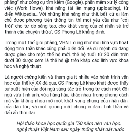
phẳng” như công cụ tìm kiếm (Google), phần mềm xử lý công
việc (Work flowe), khả năng tải lên mạng (uploading), từ
điển Wikipedia... Với những khả năng như thế, bất cứ ai làm
chủ được phương tiện thông tin thì mọi yêu cầu như “cởi
trói” cho tự do sáng tạo, cho khát vọng của cá nhân sẽ trở
thành câu chuyện thừa”, GS Phong Lê khẳng định.
Trong một thế giới phẳng, VHNT cũng như mọi lĩnh vực hoạt
động tinh thần khác cũng phải biến đổi. Và sứ mệnh đó đang
được giao cho một thế hệ mới, thế hệ tuổi từ 20 đến trên
dưới 30 được xem là thế hệ @ trên khắp các lĩnh vực khoa
học và nghệ thuật.
Là người chứng kiến và tham gia ít nhiều vào hành trình văn
học của thế kỷ XX đã qua, GS Phong Lê khao khát được thấy
sự xuất hiện của đội ngũ sáng tác trẻ trong tư cách một đội
ngũ vừa tinh anh, vừa hùng hậu, khác nhau trong phong cách
mà vẫn không nhòa mờ một khát vọng chung của nhân dân,
của dân tộc; và một gương mặt chung in đậm tinh thần và
dấu ấn thời đại.
Hội thảo khoa học quốc gia “50 năm nền văn học,
nghệ thuật Việt Nam sau ngày thống nhất đất nước