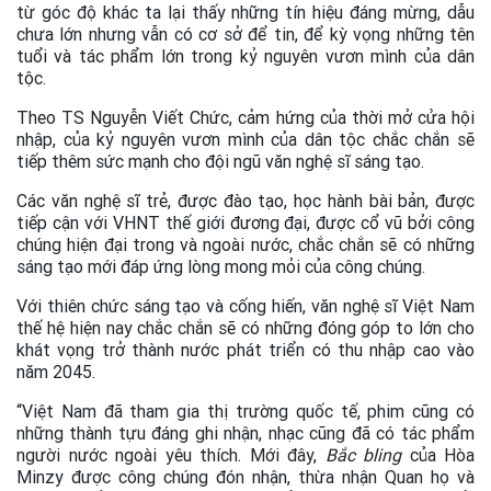
từ góc độ khác ta lại thấy những tín hiệu đáng mừng, dẫu
chưa lớn nhưng vẫn có cơ sở để tin, để kỳ vọng những tên
tuổi và tác phẩm lớn trong kỷ nguyên vươn mình của dân
tộc.
Theo TS Nguyễn Viết Chức, cảm hứng của thời mở cửa hội
nhập, của kỷ nguyên vươn mình của dân tộc chắc chắn sẽ
tiếp thêm sức mạnh cho đội ngũ văn nghệ sĩ sáng tạo.
Các văn nghệ sĩ trẻ, được đào tạo, học hành bài bản, được
tiếp cận với VHNT thế giới đương đại, được cổ vũ bởi công
chúng hiện đại trong và ngoài nước, chắc chắn sẽ có những
sáng tạo mới đáp ứng lòng mong mỏi của công chúng.
Với thiên chức sáng tạo và cống hiến, văn nghệ sĩ Việt Nam
thế hệ hiện nay chắc chắn sẽ có những đóng góp to lớn cho
khát vọng trở thành nước phát triển có thu nhập cao vào
năm 2045.
“Việt Nam đã tham gia thị trường quốc tế, phim cũng có
những thành tựu đáng ghi nhận, nhạc cũng đã có tác phẩm
người nước ngoài yêu thích. Mới đây,
Bắc bling
của Hòa
Minzy được công chúng đón nhận, thừa nhận Quan họ và