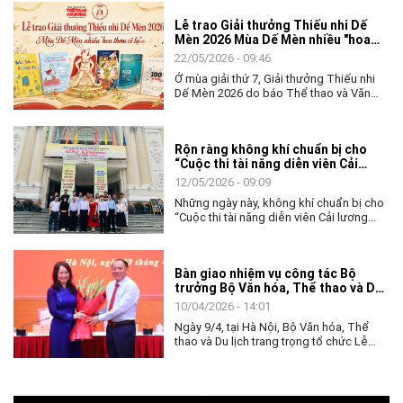
nhiều kỳ vọng về hành trình tiếp nối, gìn
Lễ trao Giải thưởng Thiếu nhi Dế
giữ và làm mới nghệ thuật Cải lương
Mèn 2026 Mùa Dế Mèn nhiều "hoa
trong đời sống đương đại.
thơm cỏ lạ"
22/05/2026 - 09:46
Ở mùa giải thứ 7, Giải thưởng Thiếu nhi
Dế Mèn 2026 do báo Thể thao và Văn
hóa (TTXVN) tổ chức đã có một "mùa
bội thu" khi toàn bộ Top 10 Chung khảo
đều được vinh danh với 6 Giải Khát vọng
Rộn ràng không khí chuẩn bị cho
Dế Mèn và 4 Tặng thưởng. Đặc biệt, mùa
“Cuộc thi tài năng diễn viên Cải
giải năm nay còn đánh dấu bước phát
lương toàn quốc - 2026”
triển mới khi Giải thưởng Lớn "Thành tựu
12/05/2026 - 09:09
trọn đời - Hiệp sĩ Dế Mèn" đã tìm được
Những ngày này, không khí chuẩn bị cho
chủ nhân xứng đáng.
“Cuộc thi tài năng diễn viên Cải lương
toàn quốc - 2026” đang diễn ra khẩn
trương, sôi nổi tại Thành phố Hồ Chí
Minh. Từ các đơn vị nghệ thuật, nhà hát
Bàn giao nhiệm vụ công tác Bộ
đến các tuyến phố trung tâm, hình ảnh về
trưởng Bộ Văn hóa, Thể thao và Du
cuộc thi đã bắt đầu xuất hiện, tạo nên
lịch
bầu không khí nghệ thuật đầy sắc màu,
10/04/2026 - 14:01
góp phần lan tỏa tình yêu đối với nghệ
Ngày 9/4, tại Hà Nội, Bộ Văn hóa, Thể
thuật Cải lương - loại hình sân khấu
thao và Du lịch trang trọng tổ chức Lễ
truyền thống đặc sắc của dân tộc.
bàn giao nhiệm vụ công tác Bộ trưởng
Bộ Văn hóa, Thể thao và Du lịch.