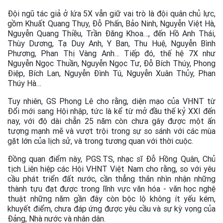
Đội ngũ tác giả ở lứa 5X vẫn giữ vai trò là đội quân chủ lực,
gồm Khuất Quang Thụy, Đỗ Phấn, Bảo Ninh, Nguyễn Việt Hà,
Nguyễn Quang Thiều, Trần Đăng Khoa…, đến Hồ Anh Thái,
Thùy Dương, Tạ Duy Anh, Y Ban, Thu Huệ, Nguyễn Bình
Phương, Phan Thị Vàng Anh… Tiếp đó, thế hệ 7X như
Nguyễn Ngọc Thuần, Nguyễn Ngọc Tư, Đỗ Bích Thúy, Phong
Điệp, Bích Lan, Nguyễn Đình Tú, Nguyễn Xuân Thủy, Phan
Thúy Hà…
Tuy nhiên, GS Phong Lê cho rằng, diện mạo của VHNT từ
Đổi mới sang Hội nhập, tức là kể từ mở đầu thế kỷ XXI đến
nay, với độ dài chẵn 25 năm còn chưa gây được một ấn
tượng mạnh mẽ và vượt trội trong sự so sánh với các mùa
gặt lớn của lịch sử, và trong tương quan với thời cuộc.
Đồng quan điểm này, PGS.TS, nhạc sĩ Đỗ Hồng Quân, Chủ
tịch Liên hiệp các Hội VHNT Việt Nam cho rằng, so với yêu
cầu phát triển đất nước, cần thẳng thắn nhìn nhận những
thành tựu đạt được trong lĩnh vực văn hóa - văn học nghệ
thuật những năm gần đây còn bộc lộ không ít yếu kém,
khuyết điểm, chưa đáp ứng được yêu cầu và sự kỳ vọng của
Đảng, Nhà nước và nhân dân.