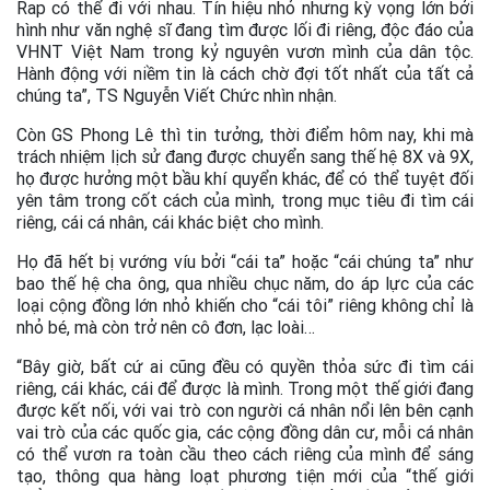
Rap có thể đi với nhau. Tín hiệu nhỏ nhưng kỳ vọng lớn bởi
hình như văn nghệ sĩ đang tìm được lối đi riêng, độc đáo của
VHNT Việt Nam trong kỷ nguyên vươn mình của dân tộc.
Hành động với niềm tin là cách chờ đợi tốt nhất của tất cả
chúng ta”, TS Nguyễn Viết Chức nhìn nhận.
Còn GS Phong Lê thì tin tưởng, thời điểm hôm nay, khi mà
trách nhiệm lịch sử đang được chuyển sang thế hệ 8X và 9X,
họ được hưởng một bầu khí quyển khác, để có thể tuyệt đối
yên tâm trong cốt cách của mình, trong mục tiêu đi tìm cái
riêng, cái cá nhân, cái khác biệt cho mình.
Họ đã hết bị vướng víu bởi “cái ta” hoặc “cái chúng ta” như
bao thế hệ cha ông, qua nhiều chục năm, do áp lực của các
loại cộng đồng lớn nhỏ khiến cho “cái tôi” riêng không chỉ là
nhỏ bé, mà còn trở nên cô đơn, lạc loài…
“Bây giờ, bất cứ ai cũng đều có quyền thỏa sức đi tìm cái
riêng, cái khác, cái để được là mình. Trong một thế giới đang
được kết nối, với vai trò con người cá nhân nổi lên bên cạnh
vai trò của các quốc gia, các cộng đồng dân cư, mỗi cá nhân
có thể vươn ra toàn cầu theo cách riêng của mình để sáng
tạo, thông qua hàng loạt phương tiện mới của “thế giới