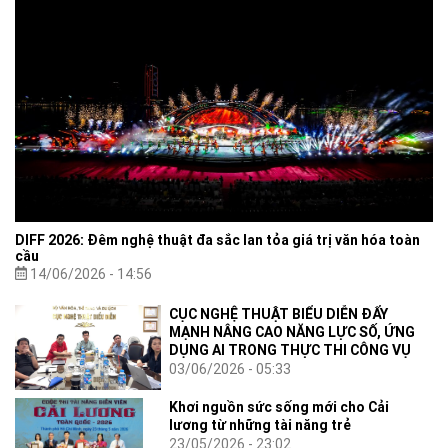
DIFF 2026: Đêm nghệ thuật đa sắc lan tỏa giá trị văn hóa toàn
cầu
14/06/2026 - 14:56
CỤC NGHỆ THUẬT BIỂU DIỄN ĐẨY
MẠNH NÂNG CAO NĂNG LỰC SỐ, ỨNG
DỤNG AI TRONG THỰC THI CÔNG VỤ
03/06/2026 - 05:33
Khơi nguồn sức sống mới cho Cải
lương từ những tài năng trẻ
23/05/2026 - 23:02