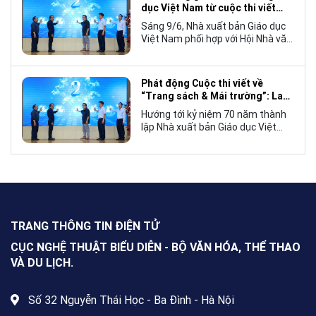
văn hóa Việt Nam bước ra thế giới.
dục Việt Nam từ cuộc thi viết
“Trang sách và Mái trường”
Sáng 9/6, Nhà xuất bản Giáo dục
Việt Nam phối hợp với Hội Nhà văn
Việt Nam tổ chức lễ phát động
cuộc thi viết về “Trang sách và
Mái trường”, hướng tới kỷ niệm 70
Phát động Cuộc thi viết về
năm thành lập Nhà xuất bản Giáo
“Trang sách & Mái trường”: Lan
dục Việt Nam vào năm 2027.
tỏa tình yêu học tập, tôn vinh
Hướng tới kỷ niệm 70 năm thành
những giá trị bền vững của giáo
lập Nhà xuất bản Giáo dục Việt
dục
Nam (NXBGDVN), sáng 9.6,
NXBGDVN phối hợp với Hội Nhà
văn Việt Nam chính thức phát
động Cuộc thi viết về “Trang sách
& Mái trường” trên phạm vi toàn
quốc, dành cho mọi công dân Việt
Nam trong và ngoài nước, không
TRANG THÔNG TIN ĐIỆN TỬ
giới hạn độ tuổi, nghề nghiệp hay
nơi cư trú.
CỤC NGHỆ THUẬT BIỂU DIỄN - BỘ VĂN HÓA, THỂ THAO
VÀ DU LỊCH.
Số 32 Nguyễn Thái Học - Ba Đình - Hà Nội