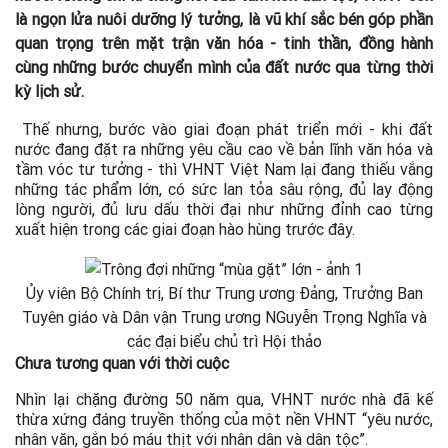
là ngọn lửa nuôi dưỡng lý tưởng, là vũ khí sắc bén góp phần
quan trọng trên mặt trận văn hóa - tinh thần, đồng hành
cùng những bước chuyển mình của đất nước qua từng thời
kỳ lịch sử.
Thế nhưng, bước vào giai đoạn phát triển mới - khi đất
nước đang đặt ra những yêu cầu cao về bản lĩnh văn hóa và
tầm vóc tư tưởng - thì VHNT Việt Nam lại đang thiếu vắng
những tác phẩm lớn, có sức lan tỏa sâu rộng, đủ lay động
lòng người, đủ lưu dấu thời đại như những đỉnh cao từng
xuất hiện trong các giai đoạn hào hùng trước đây.
Ủy viên Bộ Chính trị, Bí thư Trung ương Đảng, Trưởng Ban
Tuyên giáo và Dân vận Trung ương NGuyễn Trọng Nghĩa và
các đại biểu chủ trì Hội thảo
Chưa tương quan với thời cuộc
Nhìn lại chặng đường 50 năm qua, VHNT nước nhà đã kế
thừa xứng đáng truyền thống của một nền VHNT “yêu nước,
nhân văn, gắn bó máu thịt với nhân dân và dân tộc”.