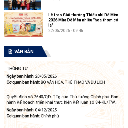
Lễ trao Giải thưởng Thiếu nhi Dế Mèn
2026 Mùa Dế Mèn nhiều "hoa thơm cỏ
lạ"
22/05/2026 - 09:46
VĂN BẢN
THÔNG TƯ
Ngày ban hành:
20/05/2026
Cơ quan ban hành:
BỘ VĂN HÓA, THỂ THAO VÀ DU LỊCH
Quyết định số 2640/QĐ-TTg của Thủ tướng Chính phủ: Ban
hành Kế hoạch triển khai thực hiện Kết luận số 84-KL/TW
ngày 21 tháng 6 năm 2024 của Bộ Chính trị tiếp tục thực
Ngày ban hành:
04/12/2025
hiện Nghị quyết số 23-NQ/TW ngày 16 tháng 6 năm 2008
Cơ quan ban hành:
Chính phủ
của Bộ Chính trị (khóa X) về "tiếp tục xây dựng và phát triển
văn học, nghệ thuật trong thời kỳ mới"