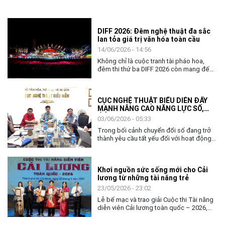
DIFF 2026: Đêm nghệ thuật đa sắc
lan tỏa giá trị văn hóa toàn cầu
14/06/2026 - 14:56
Không chỉ là cuộc tranh tài pháo hoa,
đêm thi thứ ba DIFF 2026 còn mang đến
không gian nghệ thuật đặc sắc, khẳng
định vai trò của văn hóa như nhịp cầu kết
nối cộng đồng và các quốc gia.
CỤC NGHỆ THUẬT BIỂU DIỄN ĐẨY
MẠNH NÂNG CAO NĂNG LỰC SỐ,
ỨNG DỤNG AI TRONG THỰC THI
03/06/2026 - 05:33
CÔNG VỤ
Trong bối cảnh chuyển đổi số đang trở
thành yêu cầu tất yếu đối với hoạt động
quản lý nhà nước, việc nâng cao năng lực
số và khả năng ứng dụng trí tuệ nhân tạo
(AI) cho đội ngũ cán bộ, công chức ngày
Khơi nguồn sức sống mới cho Cải
càng có ý nghĩa quan trọng. Với tinh thần
lương từ những tài năng trẻ
chủ động thích ứng và đổi mới, ngày
02/6, Cục Nghệ thuật biểu diễn đã tổ
23/05/2026 - 23:02
chức chương trình tập huấn, bồi dưỡng
Lễ bế mạc và trao giải Cuộc thi Tài năng
về chuyển đổi số và ứng dụng AI cho
diễn viên Cải lương toàn quốc – 2026,
toàn thể lãnh đạo, công chức và người
không chỉ khép lại một tuần tranh tài sôi
lao động của đơn vị.
nổi của các nghệ sĩ trẻ, mà còn mở ra