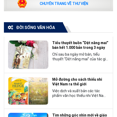
CHUYÊN TRANG VỀ THƯ VIỆN
ĐỜI SỐNG VĂN HÓA
Tiểu thuyết buồn “Dệt nắng mai”
bán hết 1.000 bản trong 3 ngày
Chỉ sau ba ngày mở bán, tiểu
thuyết “Dệt nắng mai” của tác giả
Nhật Lãng đã tạo nên một hiện
tượng đáng chú ý trong làng văn
chương trẻ khi cán mốc 1.000 bản
tiêu thụ.
Mở đường cho sách thiếu nhi
Việt Nam ra thế giới
Việc dịch và xuất bản các tác
phẩm văn học thiếu nhi Việt Nam
bằng tiếng Anh không chỉ mở rộng
cơ hội tiếp cận cho độc giả quốc
tế, mà còn góp phần đưa những
câu chuyện mang đậm bản sắc
Tìm những góc nhìn mới về giáo