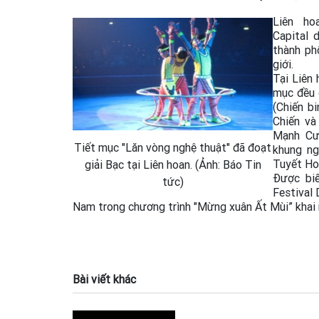
Liên ho
Capital 
thành ph
giới.
Tại Liên 
mục đều 
(Chiến b
Chiến và
Mạnh Cư
Tiết mục "Lăn vòng nghệ thuật" đã đoạt
khung ng
Tuyết Hoà
giải Bạc tại Liên hoan. (Ảnh: Báo Tin
Được biế
tức)
Festival 
Nam trong chương trình "Mừng xuân Ất Mùi” khai 
Bài viết khác