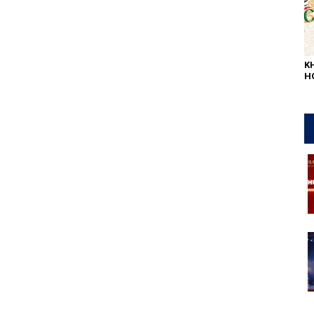
K
H
L
QU