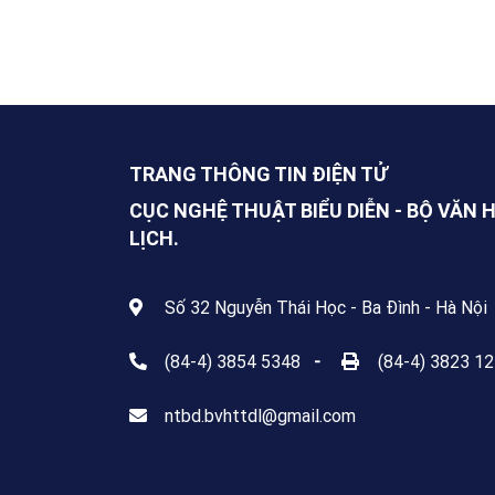
TRANG THÔNG TIN ĐIỆN TỬ
CỤC NGHỆ THUẬT BIỂU DIỄN - BỘ VĂN 
LỊCH.
Số 32 Nguyễn Thái Học - Ba Đình - Hà Nội
(84-4) 3854 5348
-
(84-4) 3823 1
ntbd.bvhttdl@gmail.com