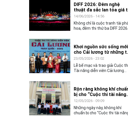
DIFF 2026: Đêm nghệ
thuật đa sắc lan tỏa giá t
văn hóa toàn cầu
14/06/2026 - 14:56
Không chỉ là cuộc tranh tài ph
hoa, đêm thi thứ ba DIFF 2026
còn mang đến không gian ngh
thuật đặc sắc, khẳng định vai
trò của văn hóa như nhịp cầu
Khơi nguồn sức sống mới
kết nối cộng đồng và các quốc
cho Cải lương từ những t
gia.
năng trẻ
23/05/2026 - 23:02
Lễ bế mạc và trao giải Cuộc th
Tài năng diễn viên Cải lương
toàn quốc – 2026, không chỉ
khép lại một tuần tranh tài sôi
nổi của các nghệ sĩ trẻ, mà cò
Rộn ràng không khí chuẩ
mở ra nhiều kỳ vọng về hành
bị cho “Cuộc thi tài năng
trình tiếp nối, gìn giữ và làm m
diễn viên Cải lương toàn
12/05/2026 - 09:09
nghệ thuật Cải lương trong đờ
quốc - 2026”
sống đương đại.
Những ngày này, không khí
chuẩn bị cho “Cuộc thi tài năn
diễn viên Cải lương toàn quốc 
2026” đang diễn ra khẩn trươn