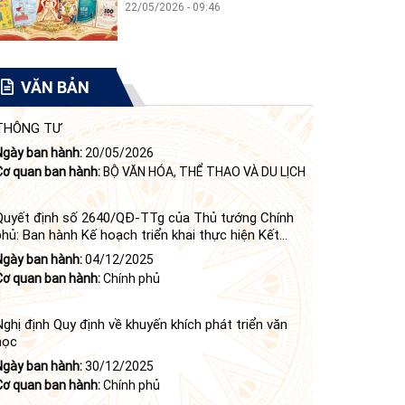
22/05/2026 - 09:46
VĂN BẢN
THÔNG TƯ
Ngày ban hành:
20/05/2026
Cơ quan ban hành:
BỘ VĂN HÓA, THỂ THAO VÀ DU LỊCH
Quyết định số 2640/QĐ-TTg của Thủ tướng Chính
phủ: Ban hành Kế hoạch triển khai thực hiện Kết
luận số 84-KL/TW ngày 21 tháng 6 năm 2024 của
Ngày ban hành:
04/12/2025
Bộ Chính trị tiếp tục thực hiện Nghị quyết số 23-
Cơ quan ban hành:
Chính phủ
NQ/TW ngày 16 tháng 6 năm 2008 của Bộ Chính trị
(khóa X) về "tiếp tục xây dựng và phát triển văn học,
nghệ thuật trong thời kỳ mới"
Nghị định Quy định về khuyến khích phát triển văn
học
Ngày ban hành:
30/12/2025
Cơ quan ban hành:
Chính phủ