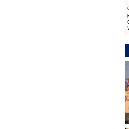
Thể thao và Du lịch.
t,
i
h
ng