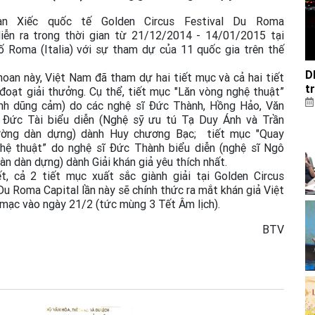
an Xiếc quốc tế Golden Circus Festival Du Roma
diễn ra trong thời gian từ 21/12/2014 - 14/01/2015 tại
ố Roma (Italia) với sự tham dự của 11 quốc gia trên thế
D
hoan này, Việt Nam đã tham dự hai tiết mục và cả hai tiết
t
đoạt giải thưởng. Cụ thể, tiết mục "Lăn vòng nghệ thuật”
inh dũng cảm) do các nghệ sĩ Đức Thành, Hồng Hảo, Văn
 Đức Tài biểu diễn (Nghệ sỹ ưu tú Tạ Duy Ánh và Trần
ờng dàn dựng) dành Huy chương Bạc; tiết mục "Quay
hệ thuật” do nghệ sĩ Đức Thành biểu diễn (nghệ sĩ Ngô
n dàn dựng) dành Giải khán giả yêu thích nhất.
t, cả 2 tiết mục xuất sắc giành giải tại Golden Circus
Du Roma Capital lần này sẽ chính thức ra mắt khán giả Việt
mạc vào ngày 21/2 (tức mùng 3 Tết Âm lịch).
BTV