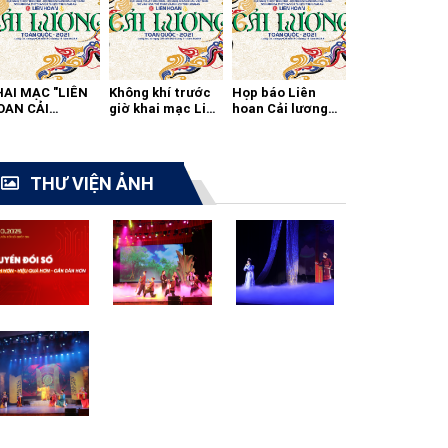
HAI MẠC "LIÊN
Không khí trước
Họp báo Liên
OAN CẢI
giờ khai mạc Liên
hoan Cải lương
ƯƠNG TOÀN
hoan cải lương
toàn quốc 2021
ỐC - 2021"
toàn quốc
THƯ VIỆN ẢNH