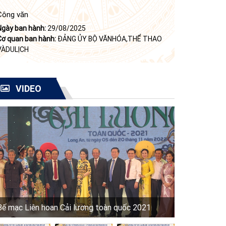
Công văn
Ngày ban hành:
29/08/2025
Cơ quan ban hành:
ĐẢNG ỦY BỘ VĂNHÓA,THỂ THAO
VÀDULỊCH
VIDEO
Bế mạc Liên hoan Cải lương toàn quốc 2021