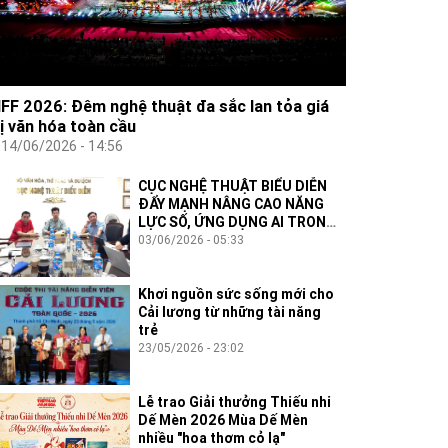
IFF 2026: Đêm nghệ thuật đa sắc lan tỏa giá
rị văn hóa toàn cầu
14/06/2026 - 14:56
CỤC NGHỆ THUẬT BIỂU DIỄN
ĐẨY MẠNH NÂNG CAO NĂNG
LỰC SỐ, ỨNG DỤNG AI TRONG
THỰC THI CÔNG VỤ
03/06/2026 - 05:33
Khơi nguồn sức sống mới cho
Cải lương từ những tài năng
trẻ
23/05/2026 - 23:02
Lễ trao Giải thưởng Thiếu nhi
Dế Mèn 2026 Mùa Dế Mèn
nhiều "hoa thơm cỏ lạ"