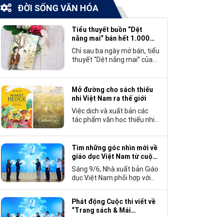
ĐỜI SỐNG VĂN HÓA
Tiểu thuyết buồn “Dệt
nắng mai” bán hết 1.000
bản trong 3 ngày
Chỉ sau ba ngày mở bán, tiểu
thuyết “Dệt nắng mai” của
tác giả Nhật Lãng đã tạo
nên một hiện tượng đáng
chú ý trong làng văn chương
Mở đường cho sách thiếu
trẻ khi cán mốc 1.000 bản
nhi Việt Nam ra thế giới
tiêu thụ.
Việc dịch và xuất bản các
tác phẩm văn học thiếu nhi
Việt Nam bằng tiếng Anh
không chỉ mở rộng cơ hội
tiếp cận cho độc giả quốc tế,
Tìm những góc nhìn mới về
mà còn góp phần đưa những
giáo dục Việt Nam từ cuộc
câu chuyện mang đậm bản
thi viết “Trang sách và Mái
Sáng 9/6, Nhà xuất bản Giáo
sắc văn hóa Việt Nam bước
trường”
dục Việt Nam phối hợp với
ra thế giới.
Hội Nhà văn Việt Nam tổ
chức lễ phát động cuộc thi
Phát động Cuộc thi viết về
viết về “Trang sách và Mái
“Trang sách & Mái
trường”, hướng tới kỷ niệm