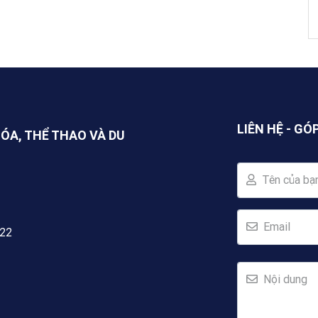
LIÊN HỆ - GÓ
HÓA, THỂ THAO VÀ DU
Tên của bạ
Email
222
Nội dung