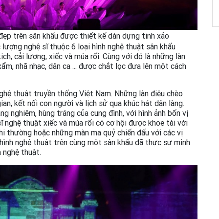
 đẹp trên sân khấu được thiết kế dàn dựng tinh xảo
 lượng nghệ sĩ thuộc 6 loại hình nghệ thuật sân khấu
ịch, cải lương, xiếc và múa rối. Cùng với đó là những làn
xẩm, nhã nhạc, dân ca ... được chắt lọc đưa lên một cách
ghệ thuật truyền thống Việt Nam. Những làn điệu chèo
ian, kết nối con người và lịch sử qua khúc hát dân làng.
g nghiêm, hùng tráng của cung đình, với hình ảnh bốn vị
ĩ nghệ thuật xiếc và múa rối có cơ hội được khoe tài với
phi thường hoặc những màn ma quỷ chiến đấu với các vị
i hình nghệ thuật trên cùng một sân khấu đã thực sự minh
 nghệ thuật.