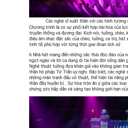
Các nghệ sĩ xuất thần với các hình tượng
Chương trình là có sự phối kết hợp hài hòa của lực
truyền thống và đương đại: Kịch nói, tuồng, chèo, k
điệu âm nhạc đặc sắc của chèo, tuồng, ca trù, hát 
tinh tế, phù hợp với từng thời giai đoạn lịch sử.
6 Nhà hát mang đến những sắc thái độc đáo của n
ngọt ngào và lời ca dung dị tái hiện đời sống dân g
Nghệ thuật tuồng đưa khán giả vào không gian tran
thần hộ pháp Tứ Trấn uy nghi. Đặc biệt, các nghệ s
những màn tranh đấu võ thuật, thể hiện tài năng 
thần đầy huyền bí… Sự hòa trộn ăn ý giữa các loạ
chứng sức hấp dẫn và sáng tạo không giới hạn của