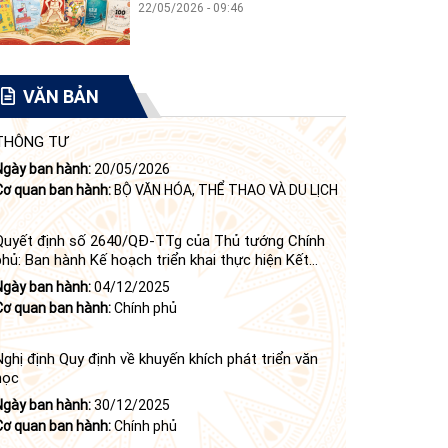
22/05/2026 - 09:46
VĂN BẢN
THÔNG TƯ
Ngày ban hành:
20/05/2026
Cơ quan ban hành:
BỘ VĂN HÓA, THỂ THAO VÀ DU LỊCH
Quyết định số 2640/QĐ-TTg của Thủ tướng Chính
phủ: Ban hành Kế hoạch triển khai thực hiện Kết
luận số 84-KL/TW ngày 21 tháng 6 năm 2024 của
Ngày ban hành:
04/12/2025
Bộ Chính trị tiếp tục thực hiện Nghị quyết số 23-
Cơ quan ban hành:
Chính phủ
NQ/TW ngày 16 tháng 6 năm 2008 của Bộ Chính trị
(khóa X) về "tiếp tục xây dựng và phát triển văn học,
nghệ thuật trong thời kỳ mới"
Nghị định Quy định về khuyến khích phát triển văn
học
Ngày ban hành:
30/12/2025
Cơ quan ban hành:
Chính phủ