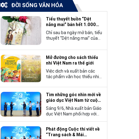
ĐỜI SỐNG VĂN HÓA
Tiểu thuyết buồn “Dệt
nắng mai” bán hết 1.000
bản trong 3 ngày
Chỉ sau ba ngày mở bán, tiểu
thuyết “Dệt nắng mai” của
tác giả Nhật Lãng đã tạo
nên một hiện tượng đáng
chú ý trong làng văn chương
Mở đường cho sách thiếu
trẻ khi cán mốc 1.000 bản
nhi Việt Nam ra thế giới
tiêu thụ.
Việc dịch và xuất bản các
tác phẩm văn học thiếu nhi
Việt Nam bằng tiếng Anh
không chỉ mở rộng cơ hội
tiếp cận cho độc giả quốc tế,
Tìm những góc nhìn mới về
mà còn góp phần đưa những
giáo dục Việt Nam từ cuộc
câu chuyện mang đậm bản
thi viết “Trang sách và Mái
Sáng 9/6, Nhà xuất bản Giáo
sắc văn hóa Việt Nam bước
trường”
dục Việt Nam phối hợp với
ra thế giới.
Hội Nhà văn Việt Nam tổ
chức lễ phát động cuộc thi
Phát động Cuộc thi viết về
viết về “Trang sách và Mái
“Trang sách & Mái
trường”, hướng tới kỷ niệm