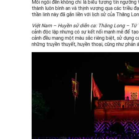
Mỗi ngôi đền không chỉ là biểu tượng tín ngưỡng t
thành luôn bình an và thịnh vượng qua các triều đạ
thần linh này đã gắn liền với lịch sử của Thăng Lo
Việt Nam – Huyền sử diễn ca: Thăng Long – Tứ 
cảnh độc lập nhưng có sự kết nối mạnh mẽ để tạ
cảnh đều mang một màu sắc riêng biệt, sử dụng c
những truyền thuyết, huyền thoại, cũng như phản án