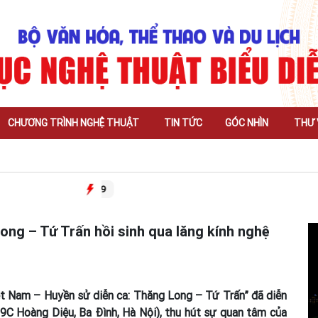
CHƯƠNG TRÌNH NGHỆ THUẬT
TIN TỨC
GÓC NHÌN
THƯ 
ong – Tứ Trấn hồi sinh qua lăng kính nghệ
iệt Nam – Huyền sử diễn ca: Thăng Long – Tứ Trấn” đã diễn
C Hoàng Diệu, Ba Đình, Hà Nội), thu hút sự quan tâm của