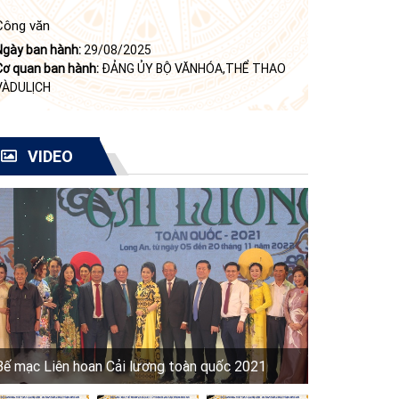
Công văn
Ngày ban hành:
29/08/2025
Cơ quan ban hành:
ĐẢNG ỦY BỘ VĂNHÓA,THỂ THAO
VÀDULỊCH
VIDEO
Bế mạc Liên hoan Cải lương toàn quốc 2021