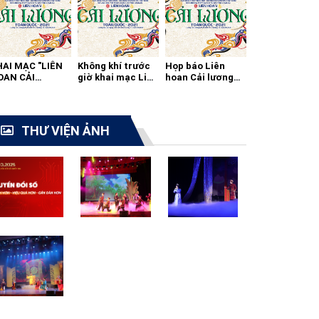
HAI MẠC "LIÊN
Không khí trước
Họp báo Liên
OAN CẢI
giờ khai mạc Liên
hoan Cải lương
ƯƠNG TOÀN
hoan cải lương
toàn quốc 2021
ỐC - 2021"
toàn quốc
THƯ VIỆN ẢNH