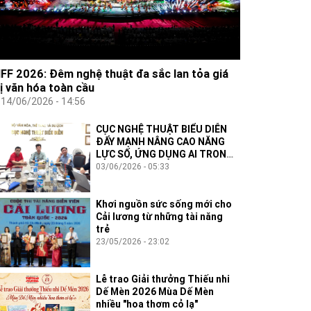
IFF 2026: Đêm nghệ thuật đa sắc lan tỏa giá
rị văn hóa toàn cầu
14/06/2026 - 14:56
CỤC NGHỆ THUẬT BIỂU DIỄN
ĐẨY MẠNH NÂNG CAO NĂNG
LỰC SỐ, ỨNG DỤNG AI TRONG
THỰC THI CÔNG VỤ
03/06/2026 - 05:33
Khơi nguồn sức sống mới cho
Cải lương từ những tài năng
trẻ
23/05/2026 - 23:02
Lễ trao Giải thưởng Thiếu nhi
Dế Mèn 2026 Mùa Dế Mèn
nhiều "hoa thơm cỏ lạ"