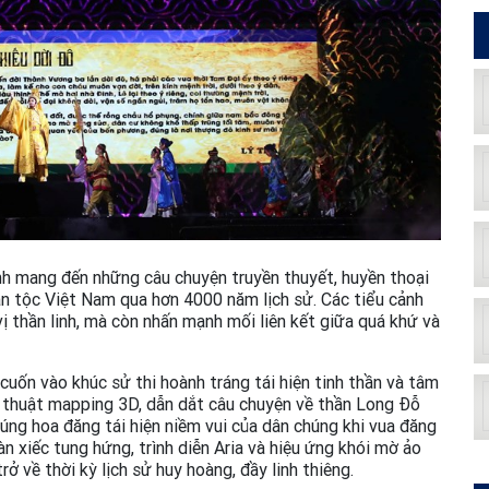
nh mang đến những câu chuyện truyền thuyết, huyền thoại
ân tộc Việt Nam qua hơn 4000 năm lịch sử. Các tiểu cảnh
vị thần linh, mà còn nhấn mạnh mối liên kết giữa quá khứ và
cuốn vào khúc sử thi hoành tráng tái hiện tinh thần và tâm
ỹ thuật mapping 3D, dẫn dắt câu chuyện về thần Long Đỗ
úng hoa đăng tái hiện niềm vui của dân chúng khi vua đăng
àn xiếc tung hứng, trình diễn Aria và hiệu ứng khói mờ ảo
ở về thời kỳ lịch sử huy hoàng, đầy linh thiêng.