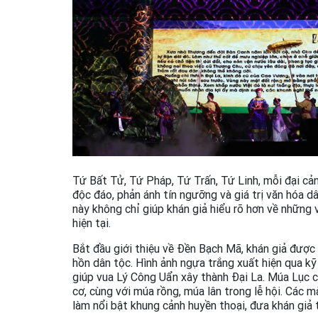
Tứ Bất Tử, Tứ Pháp, Tứ Trấn, Tứ Linh, mỗi đại cả
độc đáo, phản ánh tín ngưỡng và giá trị văn hóa d
này không chỉ giúp khán giả hiểu rõ hơn về những 
hiện tại.
Bắt đầu giới thiệu về Đền Bạch Mã, khán giả được 
hồn dân tộc. Hình ảnh ngựa trắng xuất hiện qua k
giúp vua Lý Công Uẩn xây thành Đại La. Múa Lục c
cơ, cùng với múa rồng, múa lân trong lễ hội. Các m
làm nổi bật khung cảnh huyền thoại, đưa khán giả tr