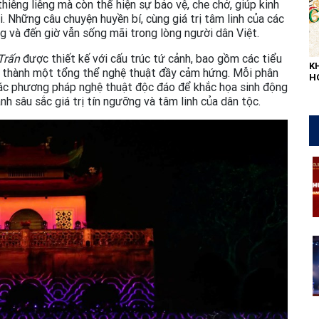
hiêng liêng mà còn thể hiện sự bảo vệ, che chở, giúp kinh
i. Những câu chuyện huyền bí, cùng giá trị tâm linh của các
ng và đến giờ vẫn sống mãi trong lòng người dân Việt.
Trấn
được thiết kế với cấu trúc tứ cảnh, bao gồm các tiểu
K
o thành một tổng thể nghệ thuật đầy cảm hứng. Mỗi phân
H
ác phương pháp nghệ thuật độc đáo để khắc họa sinh động
L
QU
h sâu sắc giá trị tín ngưỡng và tâm linh của dân tộc.