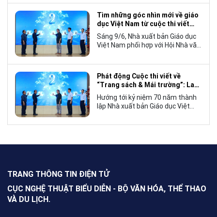
tế, mà còn góp phần đưa những
câu chuyện mang đậm bản sắc
Tìm những góc nhìn mới về giáo
văn hóa Việt Nam bước ra thế giới.
dục Việt Nam từ cuộc thi viết
“Trang sách và Mái trường”
Sáng 9/6, Nhà xuất bản Giáo dục
Việt Nam phối hợp với Hội Nhà văn
Việt Nam tổ chức lễ phát động
cuộc thi viết về “Trang sách và
Mái trường”, hướng tới kỷ niệm 70
Phát động Cuộc thi viết về
năm thành lập Nhà xuất bản Giáo
“Trang sách & Mái trường”: Lan
dục Việt Nam vào năm 2027.
tỏa tình yêu học tập, tôn vinh
Hướng tới kỷ niệm 70 năm thành
những giá trị bền vững của giáo
lập Nhà xuất bản Giáo dục Việt
dục
Nam (NXBGDVN), sáng 9.6,
NXBGDVN phối hợp với Hội Nhà
văn Việt Nam chính thức phát
động Cuộc thi viết về “Trang sách
& Mái trường” trên phạm vi toàn
quốc, dành cho mọi công dân Việt
Nam trong và ngoài nước, không
TRANG THÔNG TIN ĐIỆN TỬ
giới hạn độ tuổi, nghề nghiệp hay
nơi cư trú.
CỤC NGHỆ THUẬT BIỂU DIỄN - BỘ VĂN HÓA, THỂ THAO
VÀ DU LỊCH.