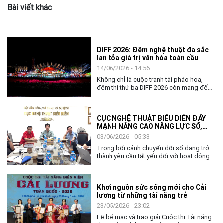
Bài viết khác
DIFF 2026: Đêm nghệ thuật đa sắc
lan tỏa giá trị văn hóa toàn cầu
14/06/2026 - 14:56
Không chỉ là cuộc tranh tài pháo hoa,
đêm thi thứ ba DIFF 2026 còn mang đến
không gian nghệ thuật đặc sắc, khẳng
định vai trò của văn hóa như nhịp cầu kết
nối cộng đồng và các quốc gia.
CỤC NGHỆ THUẬT BIỂU DIỄN ĐẨY
MẠNH NÂNG CAO NĂNG LỰC SỐ,
ỨNG DỤNG AI TRONG THỰC THI
03/06/2026 - 05:33
CÔNG VỤ
Trong bối cảnh chuyển đổi số đang trở
thành yêu cầu tất yếu đối với hoạt động
quản lý nhà nước, việc nâng cao năng lực
số và khả năng ứng dụng trí tuệ nhân tạo
(AI) cho đội ngũ cán bộ, công chức ngày
Khơi nguồn sức sống mới cho Cải
càng có ý nghĩa quan trọng. Với tinh thần
lương từ những tài năng trẻ
chủ động thích ứng và đổi mới, ngày
02/6, Cục Nghệ thuật biểu diễn đã tổ
23/05/2026 - 23:02
chức chương trình tập huấn, bồi dưỡng
Lễ bế mạc và trao giải Cuộc thi Tài năng
về chuyển đổi số và ứng dụng AI cho