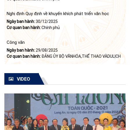
của Bộ Chính trị (khóa X) về "tiếp tục xây dựng và phát triển
văn học, nghệ thuật trong thời kỳ mới"
Nghị định Quy định về khuyến khích phát triển văn học
Ngày ban hành:
30/12/2025
Cơ quan ban hành:
Chính phủ
Công văn
Ngày ban hành:
29/08/2025
Cơ quan ban hành:
ĐẢNG ỦY BỘ VĂNHÓA,THỂ THAO VÀDULỊCH
VIDEO