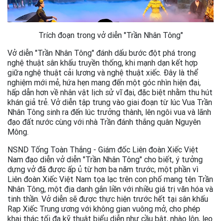
Trích đoạn trong vở diễn "Trần Nhân Tông"
Vở diễn "Trần Nhân Tông" đánh dấu bước đột phá trong
nghệ thuật sân khấu truyền thống, khi mạnh dạn kết hợp
giữa nghệ thuật cải lương và nghệ thuật xiếc. Đây là thể
nghiệm mới mẻ, hứa hẹn mang đến một góc nhìn hiện đại,
hấp dẫn hơn về nhân vật lịch sử vĩ đại, đặc biệt nhằm thu hút
khán giả trẻ. Vở diễn tập trung vào giai đoạn từ lúc Vua Trần
Nhân Tông sinh ra đến lúc trưởng thành, lên ngôi vua và lãnh
đạo đất nước cùng với nhà Trần đánh thắng quân Nguyên
Mông.
NSND Tống Toàn Thắng - Giám đốc Liên đoàn Xiếc Việt
Nam đạo diễn vở diễn "Trần Nhân Tông" cho biết, ý tưởng
dựng vở đã được ấp ủ từ hơn ba năm trước, một phần vì
Liên đoàn Xiếc Việt Nam tọa lạc trên con phố mang tên Trần
Nhân Tông, một địa danh gắn liền với nhiều giá trị văn hóa và
tinh thần. Vở diễn sẽ được thực hiện trước hết tại sân khấu
Rạp Xiếc Trung ương với không gian vuông mở, cho phép
khai thác tối đa kỹ thuật biểu diễn như cầu bật, nhào lộn, leo