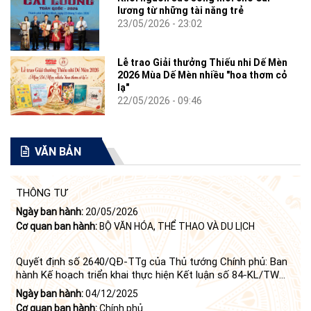
lương từ những tài năng trẻ
23/05/2026 - 23:02
Lễ trao Giải thưởng Thiếu nhi Dế Mèn
2026 Mùa Dế Mèn nhiều "hoa thơm cỏ
lạ"
22/05/2026 - 09:46
VĂN BẢN
THÔNG TƯ
Ngày ban hành:
20/05/2026
Cơ quan ban hành:
BỘ VĂN HÓA, THỂ THAO VÀ DU LỊCH
Quyết định số 2640/QĐ-TTg của Thủ tướng Chính phủ: Ban
hành Kế hoạch triển khai thực hiện Kết luận số 84-KL/TW
ngày 21 tháng 6 năm 2024 của Bộ Chính trị tiếp tục thực
Ngày ban hành:
04/12/2025
hiện Nghị quyết số 23-NQ/TW ngày 16 tháng 6 năm 2008
Cơ quan ban hành:
Chính phủ