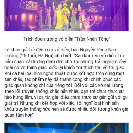
Trích đoạn trong vở diễn "Trần Nhân Tông"
Là khán giả trẻ đến xem vở diễn, bạn Nguyễn Phúc Nam
Dương (25 tuổi, Hà Nội) cho biết: "Sau khi xem vở diễn, tôi
cảm nhận, cải lương đem đến cho tôi những trải nghiệm đầy
hoài cổ về thính giác, xiếc lại khiến tôi thích thú về thị giác.
Khi cả hai loại hình nghệ thuật được kết hợp trên cùng một
sân khấu, tác phẩm này đã thành công khi chinh phục các
giác quan không chỉ của riêng tôi. Đối với các vở cải lương
theo lối truyền thống, chắc hẳn nhiều bạn trẻ chưa thực sự
hào hứng lắm, vì ca từ, giai điệu chưa thực sự gần gũi với gu
giải trí. Nhưng khi kết hợp với xiếc, tôi nghĩ loại hình sân
khấu truyền thống hứa hẹn sẽ được nhiều đối tượng khán giả
quan tâm hơn".