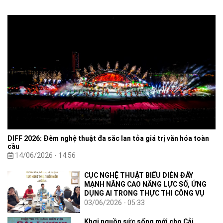
Bộ Văn hóa, Thể thao và Du lịch.
DIFF 2026: Đêm nghệ thuật đa sắc lan tỏa giá trị văn hóa toàn
cầu
14/06/2026 - 14:56
CỤC NGHỆ THUẬT BIỂU DIỄN ĐẨY
MẠNH NÂNG CAO NĂNG LỰC SỐ, ỨNG
DỤNG AI TRONG THỰC THI CÔNG VỤ
03/06/2026 - 05:33
Khơi nguồn sức sống mới cho Cải