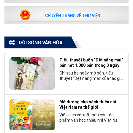
CHUYÊN TRANG VỀ THƯ VIỆN
ĐỜI SỐNG VĂN HÓA
Tiểu thuyết buồn “Dệt nắng mai”
bán hết 1.000 bản trong 3 ngày
Chỉ sau ba ngày mở bán, tiểu
thuyết “Dệt nắng mai” của tác giả
Nhật Lãng đã tạo nên một hiện
tượng đáng chú ý trong làng văn
chương trẻ khi cán mốc 1.000 bản
tiêu thụ.
Mở đường cho sách thiếu nhi
Việt Nam ra thế giới
Việc dịch và xuất bản các tác
phẩm văn học thiếu nhi Việt Nam
bằng tiếng Anh không chỉ mở rộng
cơ hội tiếp cận cho độc giả quốc