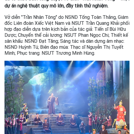
dự án nghệ thuật quy mô lớn, đầy tính thử nghiệm.
Vở diễn "Trần Nhân Tông" do NSND Tống Toàn Thắng, Giám
đốc Liên đoàn Xiếc Việt Nam và NSƯT Trần Quang Khải phối
hợp đạo diễn dựa trên kịch bản của tác giả: Tiến sĩ Bùi Hữu
Dược; Chuyển thể cải lương: NSƯT Phan Ngọc Chi; Thiết kế
sân khấu: NSND Đạt Tăng; Sáng tác và dàn dựng âm nhạc:
NSND Huỳnh Tú; Biên đạo múa: Thạc sĩ Nguyễn Thị Tuyết
Minh; Phục trang: NSƯT Trương Minh Hùng.