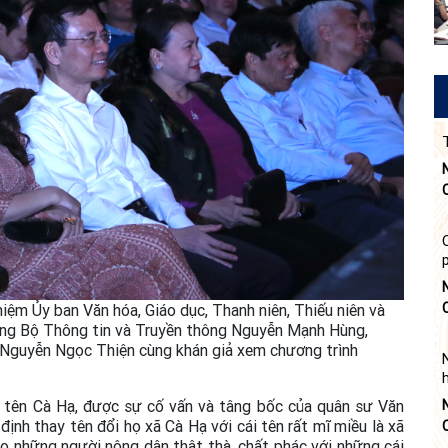
iệm Ủy ban Văn hóa, Giáo dục, Thanh niên, Thiếu niên và
ởng Bộ Thông tin và Truyền thông Nguyễn Mạnh Hùng,
 Nguyễn Ngọc Thiện cùng khán giả xem chương trình
ó tên Cà Hạ, được sự cố vấn và tâng bốc của quân sư Văn
ịnh thay tên đổi họ xã Cà Hạ với cái tên rất mĩ miều là xã
 những người nông dân thật thà, chất phác với những cái