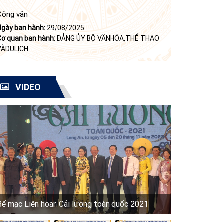
Công văn
Ngày ban hành:
29/08/2025
Cơ quan ban hành:
ĐẢNG ỦY BỘ VĂNHÓA,THỂ THAO
VÀDULỊCH
VIDEO
Bế mạc Liên hoan Cải lương toàn quốc 2021