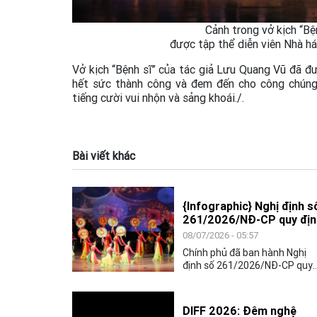
Cảnh trong vở kịch “Bệ
được tập thể diễn viên Nhà há
Vở kịch “Bệnh sĩ” của tác giả Lưu Quang Vũ đã đ
hết sức thành công và đem đến cho công chúng,
tiếng cười vui nhộn và sảng khoái./.
Bài viết khác
{Infographic} Nghị định s
261/2026/NĐ-CP quy địn
phụ cấp ưu đãi nghề, chế
08/07/2026 - 05:57
độ bồi dưỡng luyện tập đ
Chính phủ đã ban hành Nghị
với người hoạt động ngh
định số 261/2026/NĐ-CP quy
thuật biểu diễn
định về phụ cấp ưu đãi nghề, 
độ bồi dưỡng luyện tập và biể
diễn đối với viên chức, người l
DIFF 2026: Đêm nghệ
động hoạt động đặc thù về n