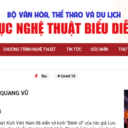
CHƯƠNG TRÌNH NGHỆ THUẬT
TIN TỨC
GÓC NHÌN
THƯ 
# Trung thu
# Covid 19
U QUANG VŨ
Ũ
át Kịch Việt Nam đã diễn vở kịch “Bệnh sĩ” của tác giả Lưu