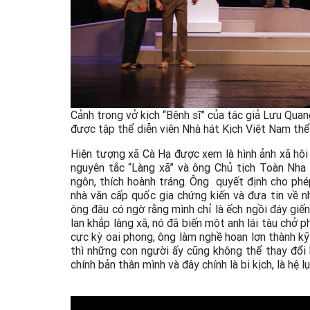
Cảnh trong vở kịch “Bệnh sĩ” của tác giả Lưu Qua
được tập thể diễn viên Nhà hát Kịch Việt Nam thể
Hiện tượng xã Cà Hạ được xem là hình ảnh xã hội
nguyên tắc “Làng xã” và ông Chủ tịch Toàn Nha l
ngôn, thích hoành tráng. Ông quyết định cho phé
nhà văn cấp quốc gia chứng kiến và đưa tin về n
ông đâu có ngờ rằng mình chỉ là ếch ngồi đáy giếng
lan khắp làng xã, nó đã biến một anh lái tàu chở
cực kỳ oai phong, ông làm nghề hoạn lợn thành k
thì những con người ấy cũng không thể thay đổi 
chính bản thân mình và đây chính là bi kịch, là hệ l