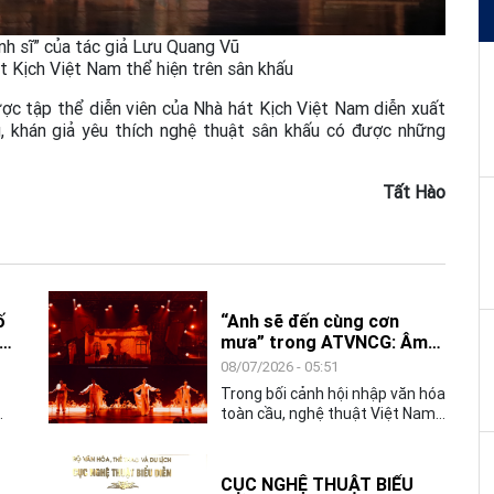
nh sĩ” của tác giả Lưu Quang Vũ
t Kịch Việt Nam thể hiện trên sân khấu
ược tập thể diễn viên của Nhà hát Kịch Việt Nam diễn xuất
 khán giả yêu thích nghệ thuật sân khấu có được những
Tất Hào
ố
“Anh sẽ đến cùng cơn
h
mưa” trong ATVNCG: Âm
nhạc Việt Nam chạm đến
08/07/2026 - 05:51
ối
trái tim quốc tế
Trong bối cảnh hội nhập văn hóa
ệ
toàn cầu, nghệ thuật Việt Nam
chế
đang không ngừng khẳng định vị
u
thế và sức sáng tạo mạnh mẽ.
ao
CỤC NGHỆ THUẬT BIỂU
ghề