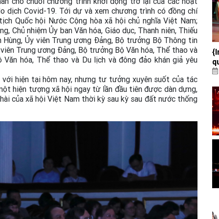
n cho chuỗi chương trình khởi động trở lại của các hoạt
 do dịch Covid-19. Tới dự và xem chương trình có đồng chí
 tịch Quốc hội Nước Cộng hòa xã hội chủ nghĩa Việt Nam;
ng, Chủ nhiệm Ủy ban Văn hóa, Giáo dục, Thanh niên, Thiếu
h Hùng, Ủy viên Trung ương Đảng, Bộ trưởng Bộ Thông tin
 viên Trung ương Đảng, Bộ trưởng Bộ Văn hóa, Thể thao và
{
 Văn hóa, Thể thao và Du lịch và đông đảo khán giả yêu
q
l
ĩ” với hiện tại hôm nay, nhưng tư tưởng xuyên suốt của tác
b
một hiện tượng xã hội ngay từ lần đầu tiên được dàn dựng,
 hài của xã hội Việt Nam thời kỳ sau kỳ sau đất nước thống