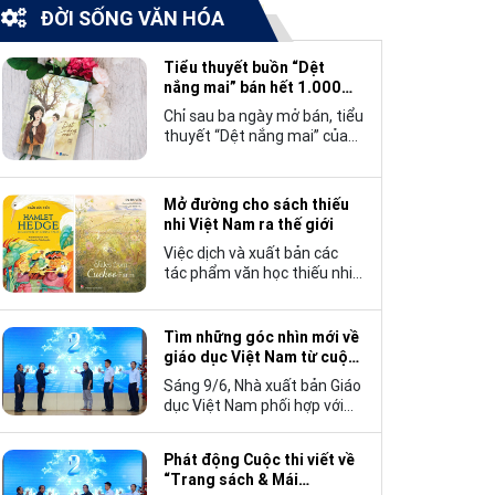
ĐỜI SỐNG VĂN HÓA
Tiểu thuyết buồn “Dệt
nắng mai” bán hết 1.000
bản trong 3 ngày
Chỉ sau ba ngày mở bán, tiểu
thuyết “Dệt nắng mai” của
tác giả Nhật Lãng đã tạo
nên một hiện tượng đáng
chú ý trong làng văn chương
Mở đường cho sách thiếu
trẻ khi cán mốc 1.000 bản
nhi Việt Nam ra thế giới
tiêu thụ.
Việc dịch và xuất bản các
tác phẩm văn học thiếu nhi
Việt Nam bằng tiếng Anh
không chỉ mở rộng cơ hội
tiếp cận cho độc giả quốc tế,
Tìm những góc nhìn mới về
mà còn góp phần đưa những
giáo dục Việt Nam từ cuộc
câu chuyện mang đậm bản
thi viết “Trang sách và Mái
Sáng 9/6, Nhà xuất bản Giáo
sắc văn hóa Việt Nam bước
trường”
dục Việt Nam phối hợp với
ra thế giới.
Hội Nhà văn Việt Nam tổ
chức lễ phát động cuộc thi
Phát động Cuộc thi viết về
viết về “Trang sách và Mái
“Trang sách & Mái
trường”, hướng tới kỷ niệm