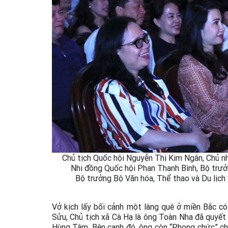
Chủ tịch Quốc hội Nguyễn Thị Kim Ngân, Chủ nh
Nhi đồng Quốc hội Phan Thanh Bình, Bộ trư
Bộ trưởng Bộ Văn hóa, Thể thao và Du lịch
Vở kịch lấy bối cảnh một làng quê ở miền Bắc c
Sửu, Chủ tịch xã Cà Hạ là ông Toàn Nha đã quyết đ
Hùng Tâm. Bên cạnh đó, ông còn “Phong chức” cho