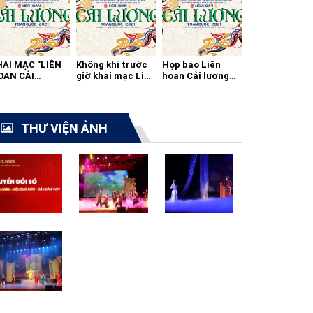
HAI MẠC "LIÊN
Không khí trước
Họp báo Liên
OAN CẢI
giờ khai mạc Liên
hoan Cải lương
ƯƠNG TOÀN
hoan cải lương
toàn quốc 2021
ỐC - 2021"
toàn quốc
THƯ VIỆN ẢNH