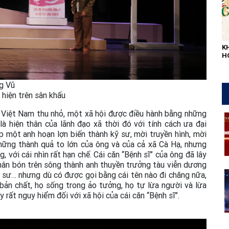
K
H
L
QU
ng Vũ
 hiện trên sân khấu
 Việt Nam thu nhỏ, một xã hội được điều hành bằng những
à hiện thân của lãnh đạo xã thời đó với tính cách ưa đại
p một anh hoạn lợn biến thành kỹ sư, mời truyền hình, mời
hững thành quả to lớn của ông và của cả xã Cà Hạ, nhưng
, với cái nhìn rất hạn chế. Cái căn “Bệnh sĩ” của ông đã lây
 phân bón trên sông thành anh thuyền trưởng tàu viễn dương
ỹ sư… nhưng dù có được gọi bằng cái tên nào đi chăng nữa,
bản chất, họ sống trong ảo tưởng, họ tự lừa người và lừa
ụy rất nguy hiểm đối với xã hội của cái căn “Bệnh sĩ”.