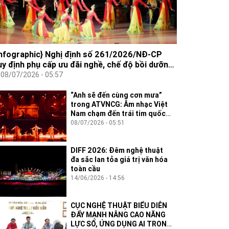
Infographic} Nghị định số 261/2026/NĐ-CP
uy định phụ cấp ưu đãi nghề, chế độ bồi dưỡng
uyện tập đối với người hoạt động nghệ thuật
08/07/2026 - 05:57
iểu diễn
“Anh sẽ đến cùng cơn mưa”
trong ATVNCG: Âm nhạc Việt
Nam chạm đến trái tim quốc
tế
08/07/2026 - 05:51
DIFF 2026: Đêm nghệ thuật
đa sắc lan tỏa giá trị văn hóa
toàn cầu
14/06/2026 - 14:56
CỤC NGHỆ THUẬT BIỂU DIỄN
ĐẨY MẠNH NÂNG CAO NĂNG
LỰC SỐ, ỨNG DỤNG AI TRONG