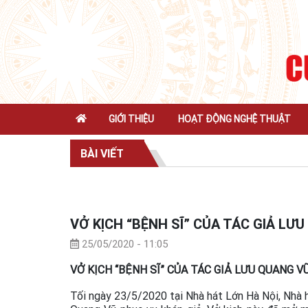
GIỚI THIỆU
HOẠT ĐỘNG NGHỆ THUẬT
BÀI VIẾT
VỞ KỊCH “BỆNH SĨ” CỦA TÁC GIẢ LƯ
25/05/2020 - 11:05
VỞ KỊCH “BỆNH SĨ” CỦA TÁC GIẢ LƯU QUANG V
Tối ngày 23/5/2020 tại Nhà hát Lớn Hà Nội, Nhà h