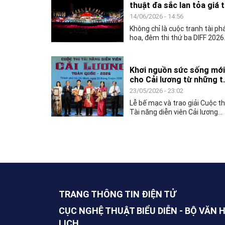
thuật đa sắc lan tỏa giá t
nghiệp trong các đơn vị sự
văn hóa toàn cầu
14/06/2026 - 14:56
nghiệp công lập nbvghệ thuật
biểu diễn, đơn vị nghệ thuật b
Không chỉ là cuộc tranh tài ph
diễn thuộc lực lượng vũ trang.
hoa, đêm thi thứ ba DIFF 2026
còn mang đến không gian ngh
thuật đặc sắc, khẳng định vai
trò của văn hóa như nhịp cầu
Khơi nguồn sức sống mới
kết nối cộng đồng và các quốc
cho Cải lương từ những t
gia.
năng trẻ
23/05/2026 - 23:02
Lễ bế mạc và trao giải Cuộc th
Tài năng diễn viên Cải lương
toàn quốc – 2026, không chỉ
khép lại một tuần tranh tài sôi
nổi của các nghệ sĩ trẻ, mà cò
mở ra nhiều kỳ vọng về hành
trình tiếp nối, gìn giữ và làm m
nghệ thuật Cải lương trong đờ
sống đương đại.
TRANG THÔNG TIN ĐIỆN TỬ
CỤC NGHỆ THUẬT BIỂU DIỄN - BỘ VĂN 
LỊCH.