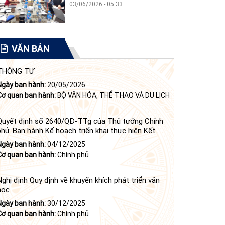
THỰC THI CÔNG VỤ
03/06/2026 - 05:33
VĂN BẢN
THÔNG TƯ
Ngày ban hành:
20/05/2026
Cơ quan ban hành:
BỘ VĂN HÓA, THỂ THAO VÀ DU LỊCH
Quyết định số 2640/QĐ-TTg của Thủ tướng Chính
phủ: Ban hành Kế hoạch triển khai thực hiện Kết
luận số 84-KL/TW ngày 21 tháng 6 năm 2024 của
Ngày ban hành:
04/12/2025
Bộ Chính trị tiếp tục thực hiện Nghị quyết số 23-
Cơ quan ban hành:
Chính phủ
NQ/TW ngày 16 tháng 6 năm 2008 của Bộ Chính trị
(khóa X) về "tiếp tục xây dựng và phát triển văn học,
nghệ thuật trong thời kỳ mới"
Nghị định Quy định về khuyến khích phát triển văn
học
Ngày ban hành:
30/12/2025
Cơ quan ban hành:
Chính phủ