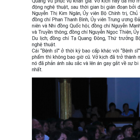
Quang Vũ phục vụ khán giả. Vở kịch này đã mở mà
động nghệ thuật, sau thời gian bị gián đoạn bởi
Nguyễn Thị Kim Ngân, Ủy viên Bộ Chính trị, Chủ
đồng chí Phan Thanh Bình, Ủy viên Trung ương Đả
niên và Nhi đồng Quốc hội; đồng chí Nguyễn Mạn
và Truyền thông; đồng chí Nguyễn Ngọc Thiện, Ủy
Du lịch; đồng chí Tạ Quang Đông, Thứ trưởng Bộ
nghệ thuật.
Cái “Bệnh sĩ” ở thời kỳ bao cấp khác với “Bệnh s
phẩm thì không bao giờ cũ. Vở kịch đã trở thành 
nó đã phản ánh sâu sắc và lên án gay gắt về sự bi
nhất.