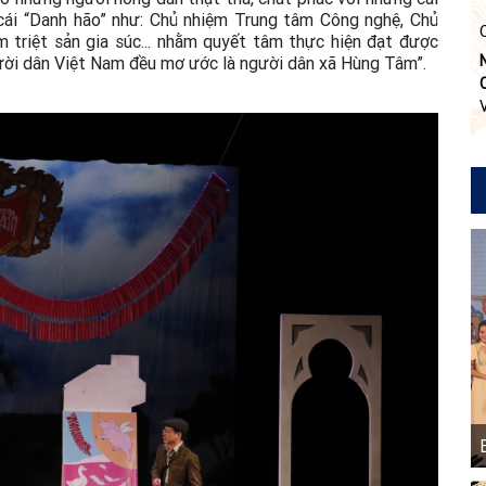
 cái “Danh hão” như: Chủ nhiệm Trung tâm Công nghệ, Chủ
triệt sản gia súc... nhằm quyết tâm thực hiện đạt được
ười dân Việt Nam đều mơ ước là người dân xã Hùng Tâm”.