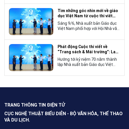
tế, mà còn góp phần đưa những
câu chuyện mang đậm bản sắc
Tìm những góc nhìn mới về giáo
văn hóa Việt Nam bước ra thế giới.
dục Việt Nam từ cuộc thi viết
“Trang sách và Mái trường”
Sáng 9/6, Nhà xuất bản Giáo dục
Việt Nam phối hợp với Hội Nhà văn
Việt Nam tổ chức lễ phát động
cuộc thi viết về “Trang sách và
Mái trường”, hướng tới kỷ niệm 70
Phát động Cuộc thi viết về
năm thành lập Nhà xuất bản Giáo
“Trang sách & Mái trường”: Lan
dục Việt Nam vào năm 2027.
tỏa tình yêu học tập, tôn vinh
Hướng tới kỷ niệm 70 năm thành
những giá trị bền vững của giáo
lập Nhà xuất bản Giáo dục Việt
dục
Nam (NXBGDVN), sáng 9.6,
NXBGDVN phối hợp với Hội Nhà
văn Việt Nam chính thức phát
động Cuộc thi viết về “Trang sách
& Mái trường” trên phạm vi toàn
quốc, dành cho mọi công dân Việt
Nam trong và ngoài nước, không
TRANG THÔNG TIN ĐIỆN TỬ
giới hạn độ tuổi, nghề nghiệp hay
nơi cư trú.
CỤC NGHỆ THUẬT BIỂU DIỄN - BỘ VĂN HÓA, THỂ THAO
VÀ DU LỊCH.