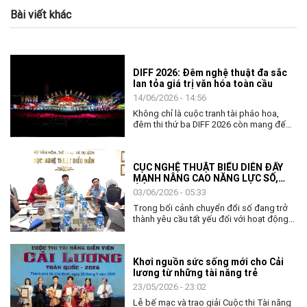
Bài viết khác
DIFF 2026: Đêm nghệ thuật đa sắc
lan tỏa giá trị văn hóa toàn cầu
14/06/2026 - 14:56
Không chỉ là cuộc tranh tài pháo hoa,
đêm thi thứ ba DIFF 2026 còn mang đến
không gian nghệ thuật đặc sắc, khẳng
định vai trò của văn hóa như nhịp cầu kết
nối cộng đồng và các quốc gia.
CỤC NGHỆ THUẬT BIỂU DIỄN ĐẨY
MẠNH NÂNG CAO NĂNG LỰC SỐ,
ỨNG DỤNG AI TRONG THỰC THI
03/06/2026 - 05:33
CÔNG VỤ
Trong bối cảnh chuyển đổi số đang trở
thành yêu cầu tất yếu đối với hoạt động
quản lý nhà nước, việc nâng cao năng lực
số và khả năng ứng dụng trí tuệ nhân tạo
(AI) cho đội ngũ cán bộ, công chức ngày
Khơi nguồn sức sống mới cho Cải
càng có ý nghĩa quan trọng. Với tinh thần
lương từ những tài năng trẻ
chủ động thích ứng và đổi mới, ngày
02/6, Cục Nghệ thuật biểu diễn đã tổ
23/05/2026 - 23:02
chức chương trình tập huấn, bồi dưỡng
Lễ bế mạc và trao giải Cuộc thi Tài năng
về chuyển đổi số và ứng dụng AI cho