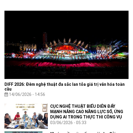
Bộ Văn hóa, Thể thao và Du lịch.
DIFF 2026: Đêm nghệ thuật đa sắc lan tỏa giá trị văn hóa toàn
cầu
14/06/2026 - 14:56
CỤC NGHỆ THUẬT BIỂU DIỄN ĐẨY
MẠNH NÂNG CAO NĂNG LỰC SỐ, ỨNG
DỤNG AI TRONG THỰC THI CÔNG VỤ
03/06/2026 - 05:33