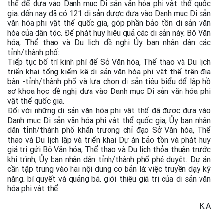
thể để đưa vào Danh mục Di sản văn hóa phi vật thể quốc
gia, đến nay đã có 121 di sản được đưa vào Danh mục Di sản
văn hóa phi vật thể quốc gia, góp phần bảo tồn di sản văn
hóa của dân tộc. Để phát huy hiệu quả các di sản này, Bộ Văn
hóa, Thể thao và Du lịch đề nghị Ủy ban nhân dân các
tỉnh/thành phố:
Tiếp tục bố trí kinh phí để Sở Văn hóa, Thể thao và Du lịch
triển khai tổng kiểm kê di sản văn hóa phi vật thể trên địa
bàn -tỉnh/thành phố và lựa chọn di sản tiêu biểu để lập hồ
sơ khoa học đề nghị đưa vào Danh mục Di sản văn hóa phi
vật thể quốc gia.
Đối với những di sản văn hóa phi vật thể đã được đưa vào
Danh mục Di sản văn hóa phi vật thể quốc gia, Ủy ban nhân
dân tỉnh/thành phố khấn trương chỉ đạo Sở Văn hóa, Thể
thao và Du lịch lập và triển khai Dự án bảo tồn và phát huy
giá trị gửi Bộ Văn hóa, Thể thao và Du lịch thỏa thuận trước
khi trình, Ủy ban nhân dân tỉnh/thành phố phê duyệt. Dự án
cần tập trung vào hai nội dung cơ bản là: việc truyền dạy kỹ
năng, bí quyết và quảng bá, giới thiệu giá trị của di sản văn
hóa phi vật thể.
K.A