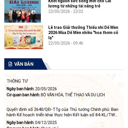
Khơi nguồn sức sống mới cho Cải
lương từ những tài năng trẻ
23/05/2026 - 23:02
Lễ trao Giải thưởng Thiếu nhi Dế Mèn
2026 Mùa Dế Mèn nhiều "hoa thơm cỏ
lạ"
22/05/2026 - 09:46
VĂN BẢN
THÔNG TƯ
Ngày ban hành:
20/05/2026
Cơ quan ban hành:
BỘ VĂN HÓA, THỂ THAO VÀ DU LỊCH
Quyết định số 2640/QĐ-TTg của Thủ tướng Chính phủ: Ban
hành Kế hoạch triển khai thực hiện Kết luận số 84-KL/TW
ngày 21 tháng 6 năm 2024 của Bộ Chính trị tiếp tục thực
Ngày ban hành:
04/12/2025
hiện Nghị quyết số 23-NQ/TW ngày 16 tháng 6 năm 2008