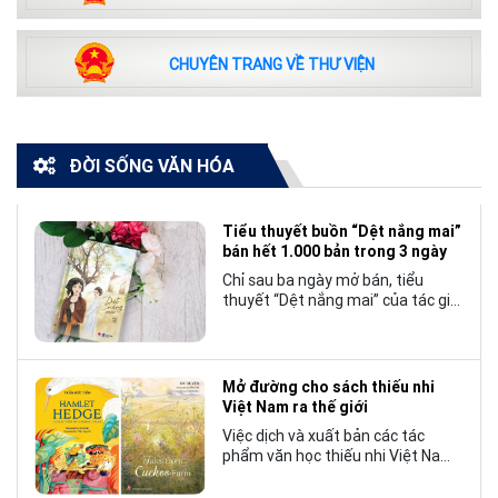
CHUYÊN TRANG VỀ THƯ VIỆN
ĐỜI SỐNG VĂN HÓA
Tiểu thuyết buồn “Dệt nắng mai”
bán hết 1.000 bản trong 3 ngày
Chỉ sau ba ngày mở bán, tiểu
thuyết “Dệt nắng mai” của tác giả
Nhật Lãng đã tạo nên một hiện
tượng đáng chú ý trong làng văn
chương trẻ khi cán mốc 1.000 bản
tiêu thụ.
Mở đường cho sách thiếu nhi
Việt Nam ra thế giới
Việc dịch và xuất bản các tác
phẩm văn học thiếu nhi Việt Nam
bằng tiếng Anh không chỉ mở rộng
cơ hội tiếp cận cho độc giả quốc