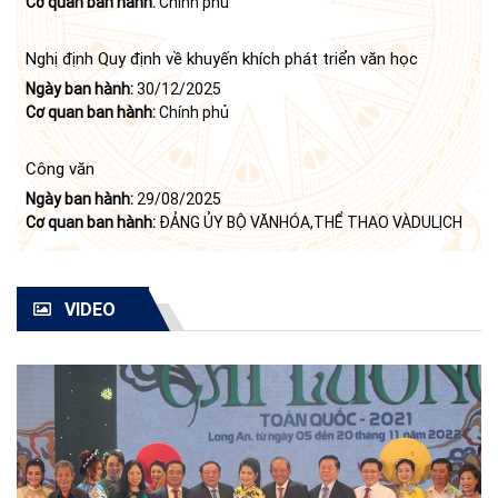
Cơ quan ban hành:
Chính phủ
của Bộ Chính trị (khóa X) về "tiếp tục xây dựng và phát triển
văn học, nghệ thuật trong thời kỳ mới"
Nghị định Quy định về khuyến khích phát triển văn học
Ngày ban hành:
30/12/2025
Cơ quan ban hành:
Chính phủ
Công văn
Ngày ban hành:
29/08/2025
Cơ quan ban hành:
ĐẢNG ỦY BỘ VĂNHÓA,THỂ THAO VÀDULỊCH
VIDEO