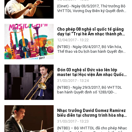
(Cinet) - Ngày 03/5/2017, Thứ trưởng Bộ
VHTTDL Vương Duy Biên ký Quyết định
số 1777/QĐ-BVHTTDL về việc Dàn nhạc
Giao hưởng Việt Nam đón chỉ huy, nghệ
sĩ và tổ chức chương trình hòa nhạc.
Cho phép 08 nghệ sĩ quốc tế giảng
dạy tại “Trại hè Âm nhạc thành phố
Hồ Chí Minh 2017”
12/04/2017 - 13:22
(NTBD) - Ngày 05/4/2017, Bộ Văn hóa,
Thể thao và Du lịch ban hành Quyết định
số 1410/QĐ-BVHTTDL về việc đón nghệ
sĩ nước ngòai vào Việt Nam giảng dạy.
Đón 03 nghệ sĩ Đức vào lên lớp
master tại Học viện Âm nhạc Quốc
gia
31/03/2017 - 13:24
(NTBD) - Ngày 29/3/2017, Bộ VHTTDL
ban hành Quyết định số 1283/QĐ-
BVHTTDL về việc đón 03 nghệ sĩ Đức
vào lên lớp master.
Nhạc trưởng David Gomez Ramirez
biểu diễn tại chương trình hòa nhạc
“Khoảnh khắc giao mùa”
31/03/2017 - 13:23
(NTBD) – Bộ VHTTDL đã cho phép Nhạc