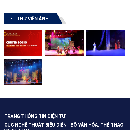
TOÀN QUỐC - 2021"
cải lương toàn quốc
2021
THƯ VIỆN ẢNH
TRANG THÔNG TIN ĐIỆN TỬ
CỤC NGHỆ THUẬT BIỂU DIỄN - BỘ VĂN HÓA, THỂ THAO