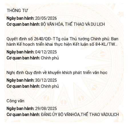
THÔNG TƯ
Ngày ban hành:
20/05/2026
Cơ quan ban hành:
BỘ VĂN HÓA, THỂ THAO VÀ DU LỊCH
Quyết định số 2640/QĐ-TTg của Thủ tướng Chính phủ: Ban
hành Kế hoạch triển khai thực hiện Kết luận số 84-KL/TW
ngày 21 tháng 6 năm 2024 của Bộ Chính trị tiếp tục thực
Ngày ban hành:
04/12/2025
hiện Nghị quyết số 23-NQ/TW ngày 16 tháng 6 năm 2008
Cơ quan ban hành:
Chính phủ
của Bộ Chính trị (khóa X) về "tiếp tục xây dựng và phát triển
văn học, nghệ thuật trong thời kỳ mới"
Nghị định Quy định về khuyến khích phát triển văn học
Ngày ban hành:
30/12/2025
Cơ quan ban hành:
Chính phủ
Công văn
Ngày ban hành:
29/08/2025
Cơ quan ban hành:
ĐẢNG ỦY BỘ VĂNHÓA,THỂ THAO VÀDULỊCH