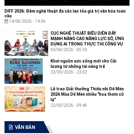
DIFF 2026: Đêm nghệ thuật đa sắc lan tỏa giá trị văn hóa toàn
cầu
14/06/2026 - 14:56
CỤC NGHỆ THUẬT BIỂU DIỄN ĐẨY
MẠNH NÂNG CAO NĂNG LỰC SỐ, ỨNG
DỤNG AI TRONG THỰC THI CÔNG VỤ
03/06/2026 - 05:33
Khơi nguồn sức sống mới cho Cải
lương từ những tài năng trẻ
23/05/2026 - 23:02
Lễ trao Giải thưởng Thiếu nhi Dế Mèn
2026 Mùa Dế Mèn nhiều "hoa thơm cỏ
lạ"
22/05/2026 - 09:46
VĂN BẢN