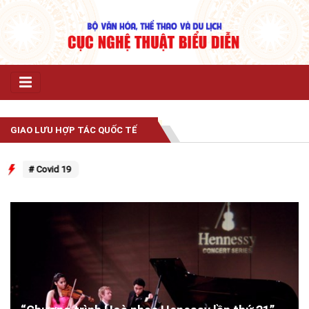
GIAO LƯU HỢP TÁC QUỐC TẾ
# Covid 19