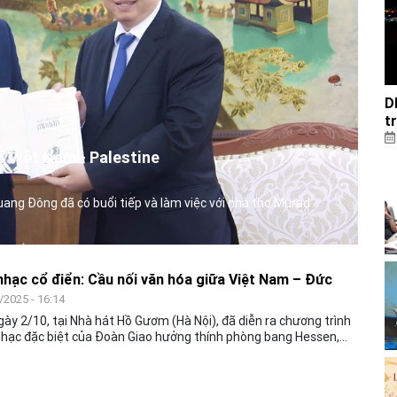
D
t
ị Việt Nam - Palestine
ang Đông đã có buổi tiếp và làm việc với nhà thơ Murad
hạc cổ điển: Cầu nối văn hóa giữa Việt Nam – Đức
/2025 - 16:14
gày 2/10, tại Nhà hát Hồ Gươm (Hà Nội), đã diễn ra chương trình
hạc đặc biệt của Đoàn Giao hưởng thính phòng bang Hessen,
hòa Liên bang Đức. Đây là chương trình do Bộ Văn hóa, Thể
và Du lịch chủ trì, phối hợp với Bộ Ngoại giao, Bộ Công an, UBND
 phố Hà Nội cùng Chính quyền bang Hessen (CHLB Đức) tổ chức.