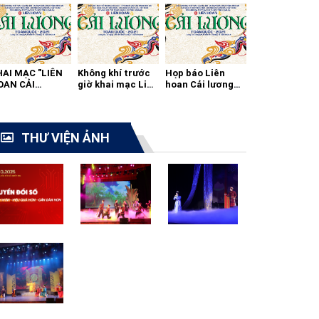
HAI MẠC "LIÊN
Không khí trước
Họp báo Liên
OAN CẢI
giờ khai mạc Liên
hoan Cải lương
ƯƠNG TOÀN
hoan cải lương
toàn quốc 2021
ỐC - 2021"
toàn quốc
THƯ VIỆN ẢNH