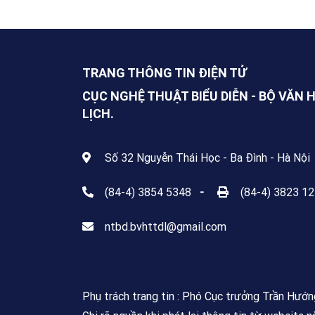
TRANG THÔNG TIN ĐIỆN TỬ
CỤC NGHỆ THUẬT BIỂU DIỄN - BỘ VĂN 
LỊCH.
Số 32 Nguyễn Thái Học - Ba Đình - Hà Nội
(84-4) 3854 5348
-
(84-4) 3823 1
ntbd.bvhttdl@gmail.com
Phụ trách trang tin : Phó Cục trưởng Trần Hướ