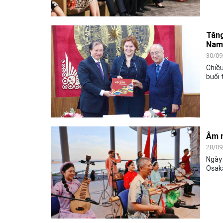
Thứ 
dự ch
Tăng
Nam
30/09
Chiều
buổi 
do TS
biểu 
Đức.
Âm n
28/09
Ngày 
Osaka
triển
prese
diễn 
sĩ kh
(nghệ