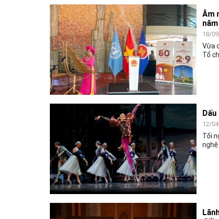
Âm n
năm 
18/09
Vừa q
Tổ ch
Genev
khánh
02/9/
Dấu 
12/04
Tối n
nghệ 
hát B
Lãnh