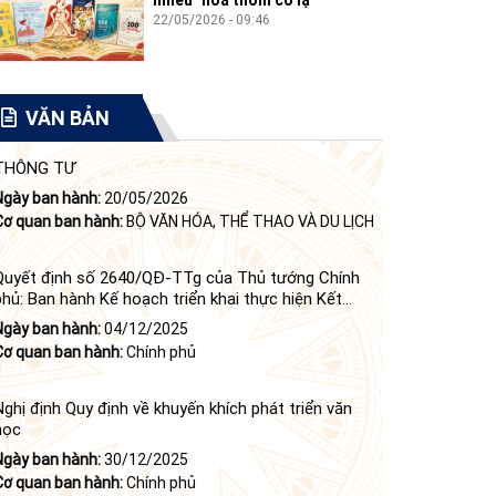
22/05/2026 - 09:46
VĂN BẢN
THÔNG TƯ
Ngày ban hành:
20/05/2026
Cơ quan ban hành:
BỘ VĂN HÓA, THỂ THAO VÀ DU LỊCH
Quyết định số 2640/QĐ-TTg của Thủ tướng Chính
phủ: Ban hành Kế hoạch triển khai thực hiện Kết
luận số 84-KL/TW ngày 21 tháng 6 năm 2024 của
Ngày ban hành:
04/12/2025
Bộ Chính trị tiếp tục thực hiện Nghị quyết số 23-
Cơ quan ban hành:
Chính phủ
NQ/TW ngày 16 tháng 6 năm 2008 của Bộ Chính trị
(khóa X) về "tiếp tục xây dựng và phát triển văn học,
nghệ thuật trong thời kỳ mới"
Nghị định Quy định về khuyến khích phát triển văn
học
Ngày ban hành:
30/12/2025
Cơ quan ban hành:
Chính phủ