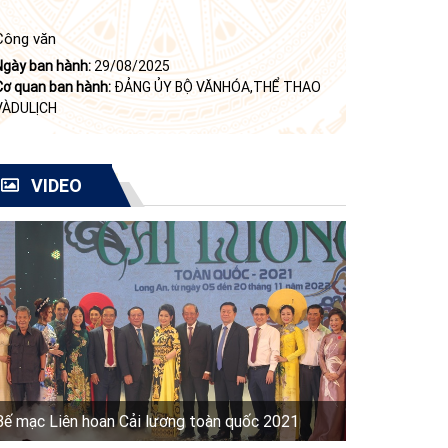
Công văn
Ngày ban hành:
29/08/2025
Cơ quan ban hành:
ĐẢNG ỦY BỘ VĂNHÓA,THỂ THAO
VÀDULỊCH
VIDEO
Bế mạc Liên hoan Cải lương toàn quốc 2021