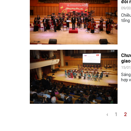
đối 
09/03
Chiều
tổng 
Indo
và ch
Chươ
giao
15/01
Sáng 
hợp 
niệm 
chào
phủ L
‹
1
2