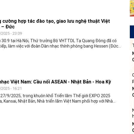
trưởng Bộ Văn hóa, Thể thao và Du Lịch Tạ Quang Đông tham
ương trình.
 cường hợp tác đào tạo, giao lưu nghệ thuật Việt
 – Đức
/2025 - 23:09
 30.9 tại Hà Nội, Thứ trưởng Bộ VHTTDL Tạ Quang Đông đã có
tiếp, làm việc với đoàn Dàn nhạc thính phòng bang Hessen (Đức),
. Kambiz Ghawami, đại diện đoàn nhân dịp đoàn sang Việt Nam
diễn kỷ niệm 50 năm thiết lập quan hệ ngoại giao Việt Nam –
hạc Việt Nam: Cầu nối ASEAN - Nhật Bản - Hoa Kỳ
/2025 - 16:21
27/9/2025, trong khuôn khổ Triển lãm Thế giới EXPO 2025
, Kansai, Nhật Bản, Nhà triển lãm Việt Nam phối hợp với Nhà
 lãm ASEAN tổ chức chương trình nghệ thuật đặc biệt "ASEAN
nts Viet Nam" (ASEAN tôn vinh Việt Nam) với sự tham gia biểu
của các nghệ sĩ tài năng của Nhà triển lãm Việt Nam và hai nghệ
ách mời đến từ Nhật Bản (nghệ sĩ Masaichi Wanibuchi) và Hoa Kỳ
 sĩ Austin Alcancia, Đại sứ thanh niên của Nhà triển lãm Hoa Kỳ).