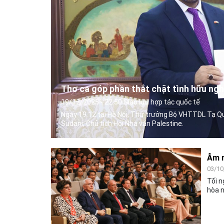
Thơ ca góp phần thắt chặt tình hữu ngh
19/12/2025 - 22:50 Giao lưu hợp tác quốc tế
Ngày 19.12 tại Hà Nội, Thứ trưởng Bộ VHTTDL Tạ Qu
Sudani, Chủ tịch Hội Nhà văn Palestine.
Âm n
03/10
Tối n
hòa n
Cộng 
thao 
thành