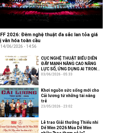
IFF 2026: Đêm nghệ thuật đa sắc lan tỏa giá
rị văn hóa toàn cầu
14/06/2026 - 14:56
CỤC NGHỆ THUẬT BIỂU DIỄN
ĐẨY MẠNH NÂNG CAO NĂNG
LỰC SỐ, ỨNG DỤNG AI TRONG
THỰC THI CÔNG VỤ
03/06/2026 - 05:33
Khơi nguồn sức sống mới cho
Cải lương từ những tài năng
trẻ
23/05/2026 - 23:02
Lễ trao Giải thưởng Thiếu nhi
Dế Mèn 2026 Mùa Dế Mèn
nhiều "hoa thơm cỏ lạ"