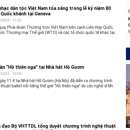
hạc dân tộc Việt Nam tỏa sáng trong lễ kỷ niệm 80
Quốc khánh tại Geneva
/2025 - 11:20
ua, Phái đoàn Thường trực Việt Nam bên cạnh Liên Hợp Quốc,
ức Thương mại Thế giới (WTO) và các tổ chức quốc tế khác tại
a, Thụy Sĩ đã long trọng tổ chức Lễ kỷ niệm 80 năm Quốc
 nước Cộng hòa xã hội chủ nghĩa Việt Nam (02/9/1945 –
2025) tại trụ sở Tổ chức Sở hữu trí tuệ thế giới (WIPO).
ấn “Hồ thiên nga” tại Nhà hát Hồ Gươm
/2025 - 10:09
gày 11.4 tại Nhà hát Hồ Gươm (Hà Nội) đã diễn ra chương trình
thuật ballet nổi tiếng thế giới “Hồ thiên nga” do các nghệ sĩ Nhà
allet hàn lâm Quốc gia Moscow ballet Nga trình diễn.
 đạo Bộ VHTTDL tổng duyệt chương trình nghệ thuật