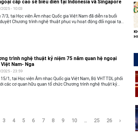
ngoại cấp cao sẽ biểu diễn tại Indonesia và Singapore
/2025 - 10:03
 7/3, tại Học viện Âm nhạc Quốc gia Việt Nam đã diễn ra buổi
duyệt Chương trình nghệ thuật phục vụ hoạt động đối ngoại tại
nesia và Singapore. Thứ trưởng Bộ VHTTDL Tạ Quang Đông dự
K
ỉ đạo chương trình.
H
L
QU
ng trình nghệ thuật kỷ niệm 75 năm quan hệ ngoại
 Việt Nam- Nga
/2025 - 23:59
15/1, tại Học viện Âm nhạc Quốc gia Việt Nam, Bộ VHTTDL phối
với các cơ quan hữu quan tổ chức Chương trình nghệ thuật kỷ
75 năm thiết lập quan hệ ngoại giao Việt Nam- Liên bang Nga và
 mừng chuyến thăm chính thức Việt Nam của Thủ tướng Chính
iên bang Nga Mikhail Vladimirovich Mishustin.
3
4
5
6
7
8
9
10
...
25
26
›