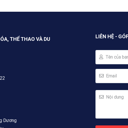
LIÊN HỆ - GÓ
HÓA, THỂ THAO VÀ DU
Tên của bạ
Email
222
Nội dung
ng Dương