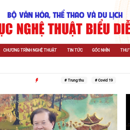
CHƯƠNG TRÌNH NGHỆ THUẬT
TIN TỨC
GÓC NHÌN
THƯ 
# Trung thu
# Covid 19