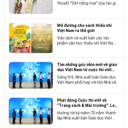
thuyết “Dệt nắng mai” của tác giả
Nhật Lãng đã tạo nên một hiện
tượng đáng chú ý trong làng văn
chương trẻ khi cán mốc 1.000 bản
tiêu thụ.
Mở đường cho sách thiếu nhi
Việt Nam ra thế giới
Việc dịch và xuất bản các tác
phẩm văn học thiếu nhi Việt Nam
bằng tiếng Anh không chỉ mở rộng
cơ hội tiếp cận cho độc giả quốc
tế, mà còn góp phần đưa những
câu chuyện mang đậm bản sắc
Tìm những góc nhìn mới về giáo
văn hóa Việt Nam bước ra thế giới.
dục Việt Nam từ cuộc thi viết
“Trang sách và Mái trường”
Sáng 9/6, Nhà xuất bản Giáo dục
Việt Nam phối hợp với Hội Nhà văn
Việt Nam tổ chức lễ phát động
cuộc thi viết về “Trang sách và
Mái trường”, hướng tới kỷ niệm 70
Phát động Cuộc thi viết về
năm thành lập Nhà xuất bản Giáo
“Trang sách & Mái trường”: Lan
dục Việt Nam vào năm 2027.
tỏa tình yêu học tập, tôn vinh
Hướng tới kỷ niệm 70 năm thành
những giá trị bền vững của giáo
lập Nhà xuất bản Giáo dục Việt
dục
Nam (NXBGDVN), sáng 9.6,