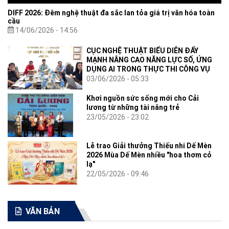
DIFF 2026: Đêm nghệ thuật đa sắc lan tỏa giá trị văn hóa toàn
cầu
14/06/2026 - 14:56
CỤC NGHỆ THUẬT BIỂU DIỄN ĐẨY
MẠNH NÂNG CAO NĂNG LỰC SỐ, ỨNG
DỤNG AI TRONG THỰC THI CÔNG VỤ
03/06/2026 - 05:33
Khơi nguồn sức sống mới cho Cải
lương từ những tài năng trẻ
23/05/2026 - 23:02
Lễ trao Giải thưởng Thiếu nhi Dế Mèn
2026 Mùa Dế Mèn nhiều "hoa thơm cỏ
lạ"
22/05/2026 - 09:46
VĂN BẢN