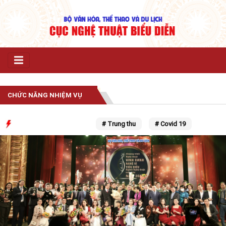
CHỨC NĂNG NHIỆM VỤ
# Trung thu
# Covid 19