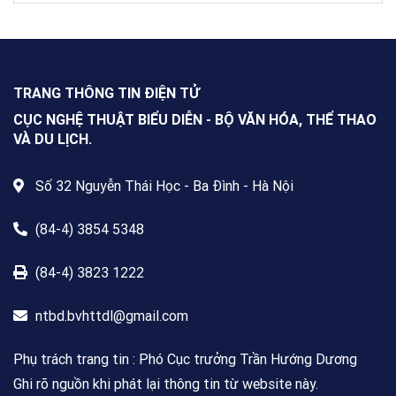
NXBGDVN phối hợp với Hội Nhà
văn Việt Nam chính thức phát
động Cuộc thi viết về “Trang sách
& Mái trường” trên phạm vi toàn
quốc, dành cho mọi công dân Việt
Nam trong và ngoài nước, không
TRANG THÔNG TIN ĐIỆN TỬ
giới hạn độ tuổi, nghề nghiệp hay
nơi cư trú.
CỤC NGHỆ THUẬT BIỂU DIỄN - BỘ VĂN HÓA, THỂ THAO
VÀ DU LỊCH.
Số 32 Nguyễn Thái Học - Ba Đình - Hà Nội
(84-4) 3854 5348
(84-4) 3823 1222
ntbd.bvhttdl@gmail.com
Phụ trách trang tin : Phó Cục trưởng Trần Hướng Dương
Ghi rõ nguồn khi phát lại thông tin từ website này.