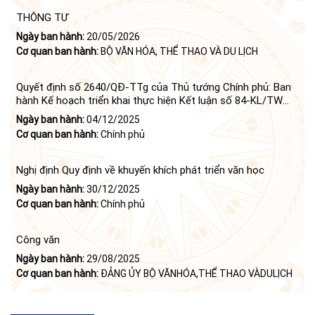
THÔNG TƯ
Ngày ban hành:
20/05/2026
Cơ quan ban hành:
BỘ VĂN HÓA, THỂ THAO VÀ DU LỊCH
Quyết định số 2640/QĐ-TTg của Thủ tướng Chính phủ: Ban
hành Kế hoạch triển khai thực hiện Kết luận số 84-KL/TW
ngày 21 tháng 6 năm 2024 của Bộ Chính trị tiếp tục thực
Ngày ban hành:
04/12/2025
hiện Nghị quyết số 23-NQ/TW ngày 16 tháng 6 năm 2008
Cơ quan ban hành:
Chính phủ
của Bộ Chính trị (khóa X) về "tiếp tục xây dựng và phát triển
văn học, nghệ thuật trong thời kỳ mới"
Nghị định Quy định về khuyến khích phát triển văn học
Ngày ban hành:
30/12/2025
Cơ quan ban hành:
Chính phủ
Công văn
Ngày ban hành:
29/08/2025
Cơ quan ban hành:
ĐẢNG ỦY BỘ VĂNHÓA,THỂ THAO VÀDULỊCH