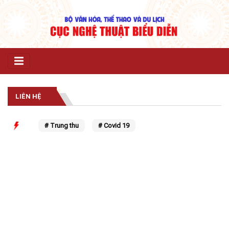
LIÊN HỆ
# Trung thu
# Covid 19