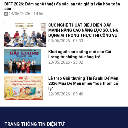
DIFF 2026: Đêm nghệ thuật đa sắc lan tỏa giá trị văn hóa toàn
cầu
14/06/2026 - 14:56
CỤC NGHỆ THUẬT BIỂU DIỄN ĐẨY
MẠNH NÂNG CAO NĂNG LỰC SỐ, ỨNG
DỤNG AI TRONG THỰC THI CÔNG VỤ
03/06/2026 - 05:33
Khơi nguồn sức sống mới cho Cải
lương từ những tài năng trẻ
23/05/2026 - 23:02
Lễ trao Giải thưởng Thiếu nhi Dế Mèn
2026 Mùa Dế Mèn nhiều "hoa thơm cỏ
lạ"
22/05/2026 - 09:46
TRANG THÔNG TIN ĐIỆN TỬ